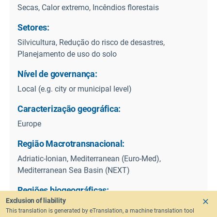
Secas, Calor extremo, Incêndios florestais
Setores:
Silvicultura, Redução do risco de desastres,
Planejamento de uso do solo
Nível de governança:
Local (e.g. city or municipal level)
Caracterização geográfica:
Europe
Região Macrotransnacional:
Adriatic-Ionian, Mediterranean (Euro-Med),
Mediterranean Sea Basin (NEXT)
Regiões biogeográficas:
Exclusion of liability
Mediterranean
This translation is generated by eTranslation, a machine translation tool