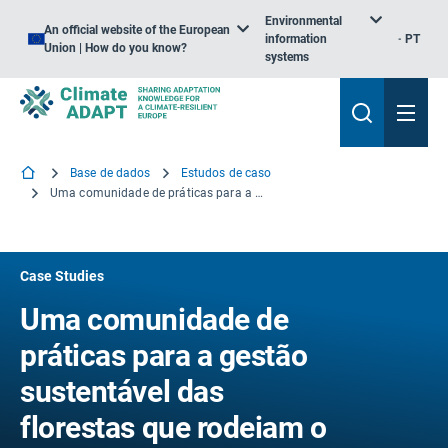
Environmental
An official website of the European
information
PT
Union | How do you know?
systems
Base de dados
Estudos de caso
Uma comunidade de práticas para a gestão sustentável das florestas que rodeiam o lago Occhito, na Apúlia, Itália
Case Studies
Uma comunidade de
práticas para a gestão
sustentável das
florestas que rodeiam o