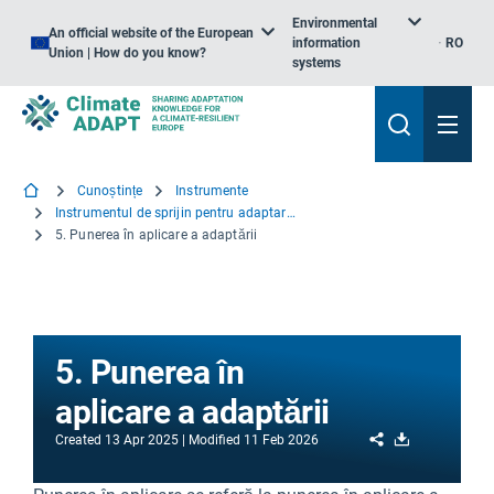
Environmental
An official website of the European
information
RO
Union | How do you know?
systems
Cunoștințe
Instrumente
Instrumentul de sprijin pentru adaptare – Noțiuni de bază
5. Punerea în aplicare a adaptării
5. Punerea în
aplicare a adaptării
Share
Download
Created
13 Apr 2025
Modified
11 Feb 2026