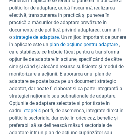
Punerea în aplicare se referă la punerea în aplicare a
politicilor de adaptare, adică înseamnă realizarea
efectivă, transpunerea în practică și punerea în
practică a măsurilor de adaptare prevăzute în
documentele de politică privind adaptarea, cum ar fi
o
strategie de adaptare.
Un mijloc important de punere
în aplicare este un
plan de acțiune pentru adaptare
,
care stabilește ce trebuie făcut pentru a transforma
opțiunile de adaptare în acțiune, specificând de către
cine și când și alocând resurse suficiente și modul de
monitorizare a acțiunii. Elaborarea unui plan de
adaptare se poate baza pe un document strategic
adoptat, dar poate fi elaborat și ca parte integrantă a
strategiei naționale sau subnaționale de adaptare.
Opțiunile de adaptare selectate și prioritizate în
cadrul
etapei 4
pot fi, de asemenea, integrate direct în
politicile sectoriale, dar este, în orice caz, benefic și
preferabil să se definească măsuri sectoriale de
adaptare într-un plan de acțiune cuprinzător sau