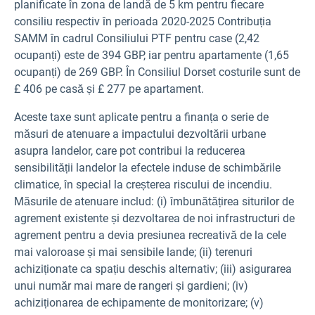
planificate în zona de landă de 5 km pentru fiecare
consiliu respectiv în perioada 2020-2025 Contribuția
SAMM în cadrul Consiliului PTF pentru case (2,42
ocupanți) este de 394 GBP, iar pentru apartamente (1,65
ocupanți) de 269 GBP. În Consiliul Dorset costurile sunt de
£ 406 pe casă și £ 277 pe apartament.
Aceste taxe sunt aplicate pentru a finanța o serie de
măsuri de atenuare a impactului dezvoltării urbane
asupra landelor, care pot contribui la reducerea
sensibilității landelor la efectele induse de schimbările
climatice, în special la creșterea riscului de incendiu.
Măsurile de atenuare includ: (i) îmbunătățirea siturilor de
agrement existente și dezvoltarea de noi infrastructuri de
agrement pentru a devia presiunea recreativă de la cele
mai valoroase și mai sensibile lande; (ii) terenuri
achiziționate ca spațiu deschis alternativ; (iii) asigurarea
unui număr mai mare de rangeri și gardieni; (iv)
achiziționarea de echipamente de monitorizare; (v)