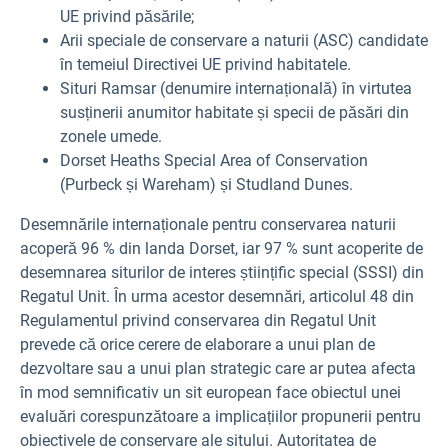
UE privind păsările;
Arii speciale de conservare a naturii (ASC) candidate
în temeiul Directivei UE privind habitatele.
Situri Ramsar (denumire internațională) în virtutea
susținerii anumitor habitate și specii de păsări din
zonele umede.
Dorset Heaths Special Area of Conservation
(Purbeck și Wareham) și Studland Dunes.
Desemnările internaționale pentru conservarea naturii
acoperă 96 % din landa Dorset, iar 97 % sunt acoperite de
desemnarea siturilor de interes științific special (SSSI) din
Regatul Unit. În urma acestor desemnări, articolul 48 din
Regulamentul privind conservarea din Regatul Unit
prevede că orice cerere de elaborare a unui plan de
dezvoltare sau a unui plan strategic care ar putea afecta
în mod semnificativ un sit european face obiectul unei
evaluări corespunzătoare a implicațiilor propunerii pentru
obiectivele de conservare ale sitului. Autoritatea de