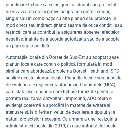
planificare trebuie să se asigure că planul sau proiectul
nu va avea efecte negative asupra integrității sitului,
singur sau în combinație cu alte planuri sau proiecte, în
mod direct sau indirect, ținând seama de orice condiții sau
restricții care ar contribui la asigurarea absenței efectelor
negative, înainte de a acorda autorizația sau de a adopta
un plan sau o politică.
Autoritățile locale din Dorset de Sud-Est au adoptat șase
planuri locale care conțin o politică formulată în mod
similar care abordează problema Dorset Heathland. SPD
susține aceste planuri locale. Planurile locale sunt însoțite
de evaluări ale reglementărilor privind habitatele (HRA),
care stabilesc măsurile care trebuie furnizate pentru a
permite realizarea dezvoltării. Împreună, ADO oferă o
evidență coerentă a abordării în materie de evitare și
atenuare și, la diferite niveluri de detaliere, a tipului și a
naturii proiectelor necesare. Ca urmare a unei revizuiri a
administrației locale din 2019, în care autoritățile locale