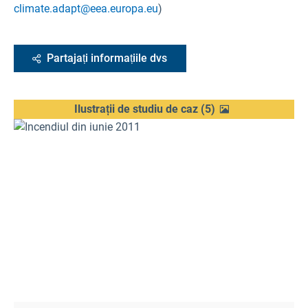
climate.adapt@eea.europa.eu
)
Partajați informațiile dvs
Ilustrații de studiu de caz
(
5
)