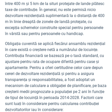
între 400 m și 5 km de la situri protejate de lande plătesc
taxe de contribuție. În general, nu este permisă nicio
dezvoltare rezidențială suplimentară la o distanță de 400
m în linie dreaptă de zonele de landă protejate, cu
excepția schemelor construite special pentru persoanele
în vârstă sau pentru persoanele cu handicap.
Obligația cuvenită se aplică fiecărui ansamblu rezidențial
în care există o creștere netă a numărului de locuințe.
Contribuția financiară se bazează pe o taxă standard, cu
ajustare pentru rata de ocupare diferită pentru case și
apartamente. Pentru a oferi certitudine celor care depun
cereri de dezvoltare rezidențială și pentru a asigura
transparența și responsabilitatea, a fost adoptat un
mecanism de calculare a obligației de planificare, pe baza
creșterii medii prognozate a populației pe 2 ani în funcție
de tipul de locuință în perioada 2014-2028. Factorii care
sunt luați în considerare pentru calcularea contribuției
dezvoltatorilor iau în considerare: