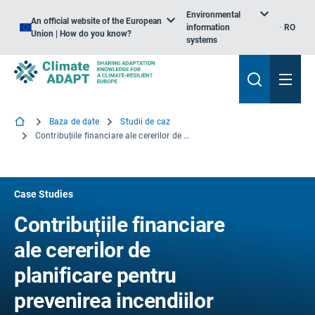
Environmental
An official website of the European
information
RO
Union | How do you know?
systems
Baza de date
Studii de caz
Contribuțiile financiare ale cererilor de planificare pentru prevenirea incendiilor de landă în Dorset, Regatul Unit
Case Studies
Contribuțiile financiare
ale cererilor de
planificare pentru
prevenirea incendiilor