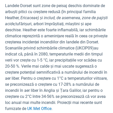
Landele Dorset sunt zone de peisaj deschis dominate de
arbuști pitici cu creștere redusă (în principal familia
Heather,
Ericaceae) și includ, de asemenea, zone de pajiști
acide,
tufărișuri, arbori împrăștiați, mlaștini și ape
deschise. Heather este foarte inflamabilă, iar schimbările
climatice reprezintă o amenințare reală în ceea ce privește
creșterea incidenței incendiilor din landele din Dorset.
Scenariile privind schimbările climatice (UKCIP09)
au
indicat că, până în 2080, temperaturile medii din timpul
verii vor crește cu 1-5 °C, iar precipitațiile vor scădea cu
20-50 %. Verile mai calde și mai uscate sugerează o
creștere potențial semnificativă a numărului de incendii în
aer liber. Pentru o creștere cu 1°C a temperaturilor viitoare,
se preconizează o creștere cu 17-28% a numărului de
incendii în aer liber în Anglia și Țara Galilor, iar pentru o
creștere cu 2°C între 34-56% se preconizează că vor avea
loc anual mai multe incendii. Proiecții mai recente sunt
furnizate de
UK Met Office
.