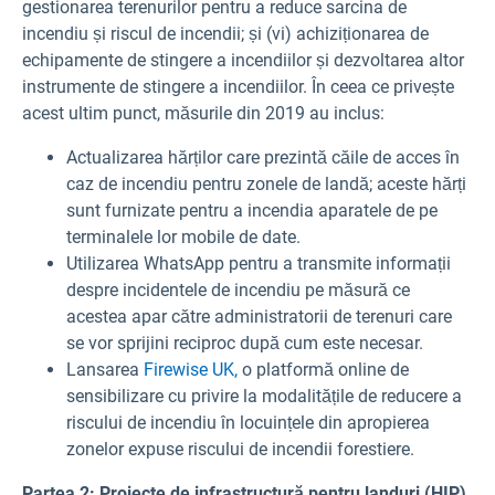
gestionarea terenurilor pentru a reduce sarcina de
incendiu și riscul de incendii; și (vi) achiziționarea de
echipamente de stingere a incendiilor și dezvoltarea altor
instrumente de stingere a incendiilor. În ceea ce privește
acest ultim punct, măsurile din 2019 au inclus:
Actualizarea hărților care prezintă căile de acces în
caz de incendiu pentru zonele de landă; aceste hărți
sunt furnizate pentru a incendia aparatele de pe
terminalele lor mobile de date.
Utilizarea WhatsApp pentru a transmite informații
despre incidentele de incendiu pe măsură ce
acestea apar către administratorii de terenuri care
se vor sprijini reciproc după cum este necesar.
Lansarea
Firewise UK,
o platformă online de
sensibilizare cu privire la modalitățile de reducere a
riscului de incendiu în locuințele din apropierea
zonelor expuse riscului de incendii forestiere.
Partea 2: Proiecte de infrastructură pentru landuri (HIP)