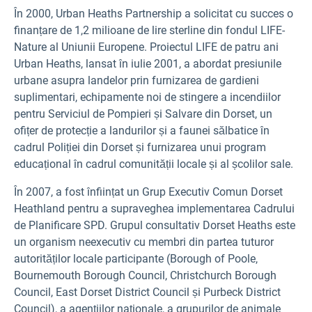
În 2000, Urban Heaths Partnership a solicitat cu succes o
finanțare de 1,2 milioane de lire sterline din fondul LIFE-
Nature al Uniunii Europene. Proiectul LIFE de patru ani
Urban Heaths, lansat în iulie 2001, a abordat presiunile
urbane asupra landelor prin furnizarea de gardieni
suplimentari, echipamente noi de stingere a incendiilor
pentru Serviciul de Pompieri și Salvare din Dorset, un
ofițer de protecție a landurilor și a faunei sălbatice în
cadrul Poliției din Dorset și furnizarea unui program
educațional în cadrul comunității locale și al școlilor sale.
În 2007, a fost înființat un Grup Executiv Comun Dorset
Heathland pentru a supraveghea implementarea Cadrului
de Planificare SPD. Grupul consultativ Dorset Heaths este
un organism neexecutiv cu membri din partea tuturor
autorităților locale participante (Borough of Poole,
Bournemouth Borough Council, Christchurch Borough
Council, East Dorset District Council și Purbeck District
Council), a agențiilor naționale, a grupurilor de animale