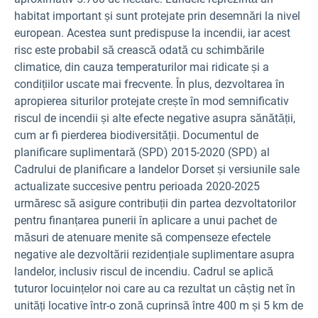
habitat important și sunt protejate prin desemnări la nivel
european. Acestea sunt predispuse la incendii, iar acest
risc este probabil să crească odată cu schimbările
climatice, din cauza temperaturilor mai ridicate și a
condițiilor uscate mai frecvente. În plus, dezvoltarea în
apropierea siturilor protejate crește în mod semnificativ
riscul de incendii și alte efecte negative asupra sănătății,
cum ar fi pierderea biodiversității. Documentul de
planificare suplimentară (SPD) 2015-2020 (SPD) al
Cadrului de planificare a landelor Dorset și versiunile sale
actualizate succesive pentru perioada 2020-2025
urmăresc să asigure contribuții din partea dezvoltatorilor
pentru finanțarea punerii în aplicare a unui pachet de
măsuri de atenuare menite să compenseze efectele
negative ale dezvoltării rezidențiale suplimentare asupra
landelor, inclusiv riscul de incendiu. Cadrul se aplică
tuturor locuințelor noi care au ca rezultat un câștig net în
unități locative într-o zonă cuprinsă între 400 m și 5 km de