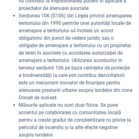
va contribui la impulsionarea punerii în aplicare a
proiectelor de atenuare asociate.
Secțiunea 106 (S106) din Legea privind amenajarea
teritoriului din 1990 permite unei autorități locale de
amenajare a teritoriului să încheie un acord
obligatoriu din punct de vedere juridic sau o
obligație de amenajare a teritoriului cu un proprietar
de teren în asociere cu acordarea autorizației de
amenajare a teritoriului. Utilizarea acordurilor în
temeiul secțiunii 106 pe baza cerințelor de protecție
a biodiversității la care pot contribui dezvoltatorii
este un mecanism inovator de finanțare pentru
atenuarea presiunii urbane asupra landelor din zona
Dorset de sud-est.
Măsurile aplicate nu sunt doar fizice. Se pune
accentul pe colaborarea cu comunitatea locală
pentru a crește gradul de conștientizare cu privire la
pericolul de incendiu și la alte efecte negative
asupra landelor.