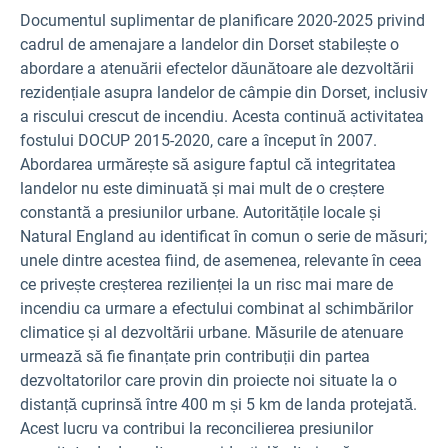
Documentul suplimentar de planificare 2020-2025 privind
cadrul de amenajare a landelor din Dorset stabilește o
abordare a atenuării efectelor dăunătoare ale dezvoltării
rezidențiale asupra landelor de câmpie din Dorset, inclusiv
a riscului crescut de incendiu. Acesta continuă activitatea
fostului DOCUP 2015-2020, care a început în 2007.
Abordarea urmărește să asigure faptul că integritatea
landelor nu este diminuată și mai mult de o creștere
constantă a presiunilor urbane. Autoritățile locale și
Natural England au identificat în comun o serie de măsuri;
unele dintre acestea fiind, de asemenea, relevante în ceea
ce privește creșterea rezilienței la un risc mai mare de
incendiu ca urmare a efectului combinat al schimbărilor
climatice și al dezvoltării urbane. Măsurile de atenuare
urmează să fie finanțate prin contribuții din partea
dezvoltatorilor care provin din proiecte noi situate la o
distanță cuprinsă între 400 m și 5 km de landa protejată.
Acest lucru va contribui la reconcilierea presiunilor