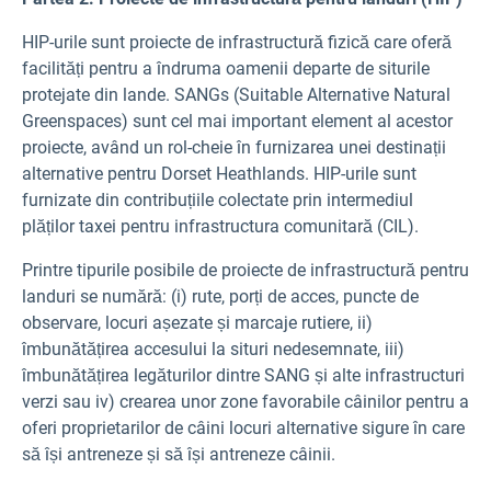
HIP-urile sunt proiecte de infrastructură fizică care oferă
facilități pentru a îndruma oamenii departe de siturile
protejate din lande. SANGs (Suitable Alternative Natural
Greenspaces) sunt cel mai important element al acestor
proiecte, având un rol-cheie în furnizarea unei destinații
alternative pentru Dorset Heathlands. HIP-urile sunt
furnizate din contribuțiile colectate prin intermediul
plăților taxei pentru infrastructura comunitară (CIL).
Printre tipurile posibile de proiecte de infrastructură pentru
landuri se numără: (i) rute, porți de acces, puncte de
observare, locuri așezate și marcaje rutiere, ii)
îmbunătățirea accesului la situri nedesemnate, iii)
îmbunătățirea legăturilor dintre SANG și alte infrastructuri
verzi sau iv) crearea unor zone favorabile câinilor pentru a
oferi proprietarilor de câini locuri alternative sigure în care
să își antreneze și să își antreneze câinii.