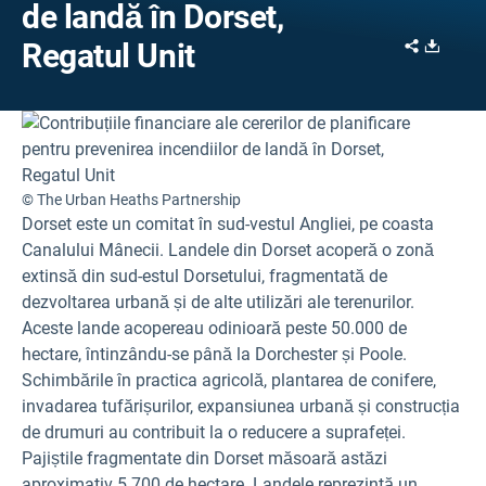
de landă în Dorset,
Share
Downl
Regatul Unit
© The Urban Heaths Partnership
Dorset este un comitat în sud-vestul Angliei, pe coasta
Canalului Mânecii. Landele din Dorset acoperă o zonă
extinsă din sud-estul Dorsetului, fragmentată de
dezvoltarea urbană și de alte utilizări ale terenurilor.
Aceste lande acopereau odinioară peste 50.000 de
hectare, întinzându-se până la Dorchester și Poole.
Schimbările în practica agricolă, plantarea de conifere,
invadarea tufărișurilor, expansiunea urbană și construcția
de drumuri au contribuit la o reducere a suprafeței.
Pajiștile fragmentate din Dorset măsoară astăzi
aproximativ 5.700 de hectare. Landele reprezintă un