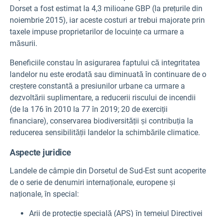
Dorset a fost estimat la 4,3 milioane GBP (la prețurile din
noiembrie 2015), iar aceste costuri ar trebui majorate prin
taxele impuse proprietarilor de locuințe ca urmare a
măsurii.
Beneficiile constau în asigurarea faptului că integritatea
landelor nu este erodată sau diminuată în continuare de o
creștere constantă a presiunilor urbane ca urmare a
dezvoltării suplimentare, a reducerii riscului de incendii
(de la 176 în 2010 la 77 în 2019; 20 de exerciții
financiare), conservarea biodiversității și contribuția la
reducerea sensibilității landelor la schimbările climatice.
Aspecte juridice
Landele de câmpie din Dorsetul de Sud-Est sunt acoperite
de o serie de denumiri internaționale, europene și
naționale, în special:
Arii de protecție specială (APS) în temeiul Directivei