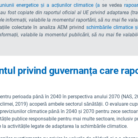
iunii energetice și a acțiunilor climatice (a
se vedea
rapoar
e au fost copiate din raportul oficial al UE privind adaptarea (
ele informații, valabile la momentul raportării, să nu mai fie vala
mațiile colectate în analiza AEM privind
schimbările climatice și
nformații, valabile la momentul publicării, să nu mai fie valabil
tul privind guvernanța care rap
pentru perioada până în 2040 în perspectiva anului 2070 (NAS, 20
limei, 2019) acoperă ambele sectorul sănătății. O evaluare cuprin
l previziunilor climatice până în 2040 și 2070 pentru zece sectoare
tățile publice responsabile pentru mai multe sectoare, inclusiv p
e la activitățile legate de adaptarea la schimbările climatice.