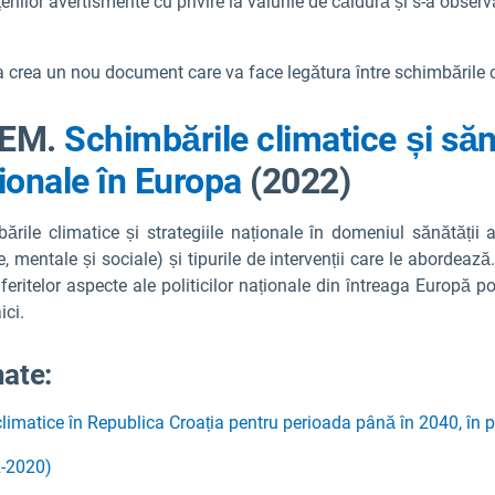
enilor avertismente cu privire la valurile de căldură și s-a obser
u a crea un nou document care va face legătura între schimbările
 AEM.
Schimbările climatice și să
ționale în Europa
(2022)
bările climatice și strategiile naționale în domeniul sănătății 
e, mentale și sociale) și tipurile de intervenții care le abordeaz
eritelor aspecte ale politicilor naționale din întreaga Europă po
ici.
nate:
 climatice în Republica Croația pentru perioada până în 2040, în
2-2020)