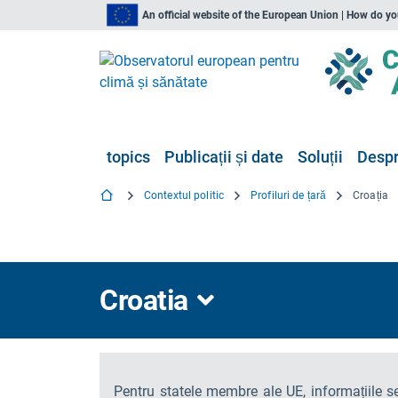
An official website of the European Union | How do y
topics
Publicații și date
Soluții
Despr
Contextul politic
Profiluri de țară
Croația
Croatia
Pentru statele membre ale UE, informațiile s