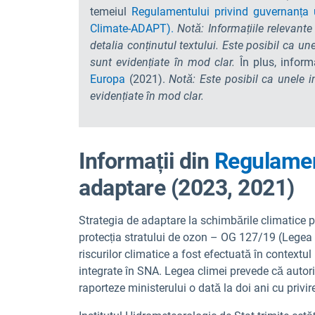
temeiul
Regulamentului privind guvernanța un
Climate-ADAPT).
Notă: Informațiile relevant
detalia conținutul textului. Este posibil ca un
sunt evidențiate în mod clar.
În plus, infor
Europa
(2021).
Notă: Este posibil ca unele i
evidențiate în mod clar.
Informații din
Regulamen
adaptare (2023, 2021)
Strategia de adaptare la schimbările climatice 
protecția stratului de ozon – OG 127/19 (Legea c
riscurilor climatice a fost efectuată în contextu
integrate în SNA. Legea climei prevede că autori
raporteze ministerului o dată la doi ani cu privir