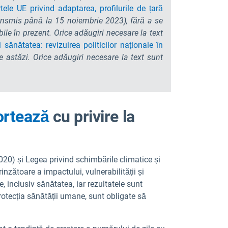
tele UE privind adaptarea,
profilurile de țară
transmis până la 15 noiembrie 2023), fără a se
bile în prezent. Orice adăugiri necesare la text
 sănătatea: revizuirea politicilor naționale în
e astăzi. Orice adăugiri necesare la text sunt
ortează
cu privire la
20) și Legea privind schimbările climatice și
zătoare a impactului, vulnerabilității și
, inclusiv sănătatea, iar rezultatele sunt
rotecția sănătății umane, sunt obligate să