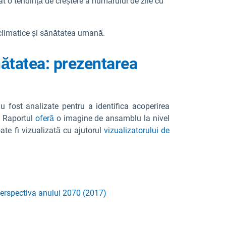
vat o tendință de creștere a numărului de zile cu
 climatice și sănătatea umană.
nătatea: prezentarea
au fost analizate pentru a identifica acoperirea
ă. Raportul
oferă
o imagine de ansamblu la nivel
ate fi vizualizată cu ajutorul
vizualizatorului de
 perspectiva anului 2070 (2017)