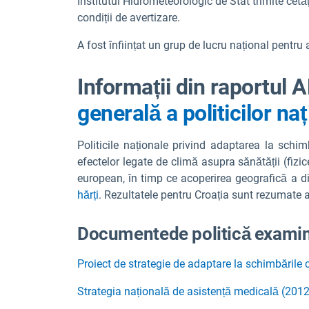
Institutul Hidrometeorologic de Stat trimite cetăț
condiții de avertizare.
A fost înființat un grup de lucru național pentr
Informații din raportul
generală a politicilor na
Politicile naționale privind adaptarea la schim
efectelor legate de climă asupra sănătății (fizic
european, în timp ce acoperirea geografică a dif
hărți
. Rezultatele pentru Croația sunt rezumate a
Documente
de politică exami
Proiect de strategie de adaptare la schimbările
Strategia națională de asistență medicală (201