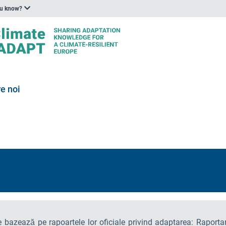
ou know?
e noi
e bazează pe rapoartele lor oficiale privind adaptarea: Raport