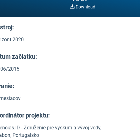
Download
stroj:
izont 2020
tum začiatku:
/06/2015
vanie:
 mesiacov
ordinátor projektu:
ências.ID - Združenie pre výskum a vývoj vedy,
abon, Portugalsko