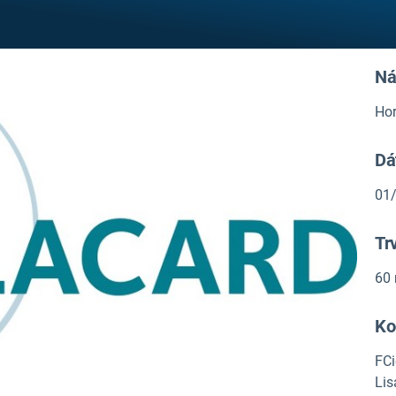
Ná
Hor
Dá
01
Tr
60
Ko
FCi
Lis