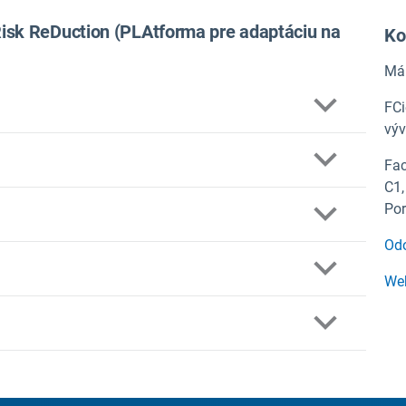
Risk ReDuction (PLAtforma pre adaptáciu na
Ko
Már
FCi
výv
Fac
C1,
m projektu PLACARD
Por
Odo
 strán v oblasti CCA a znižovania rizika katastrof a
roštátnej a nižšej ako vnútroštátnej úrovni.
Web
čenie dialógu a konzultácií medzi zainteresovanými
 politiky a praxe
anizme príspevkov na náklady a znižovaní rizika
 vývoj vedy
PT