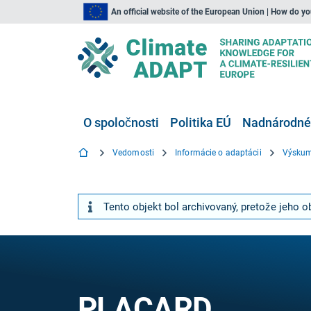
An official website of the European Union | How do y
O spoločnosti
Politika EÚ
Nadnárodné,
Vedomosti
Informácie o adaptácii
Výskum
Tento objekt bol archivovaný, pretože jeho o
PLACARD