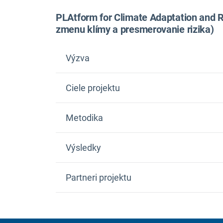
PLAtform for Climate Adaptation and 
zmenu klímy a presmerovanie rizika)
Výzva
Ciele projektu
Cieľo
Metodika
Zriadila sieť sietí skupín zainteresovaných
Výsledky
iniciatív na medzinárodnej, európskej, vnút
Vytvorenie spoločného „priestoru“ na uľah
stranami a iniciatívami
Partneri projektu
Navrhnuté efektívne dialógy v oblasti vedy,
PLACARD
Zhodnotenie kontextu rozhodovania o mech
FCiências.ID - Asociácia pre výskum a
katastrof