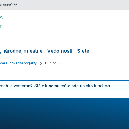
ou know?
 národné, miestne
Vedomosti
Siete
né a inovačné projekty
PLACARD
bsah je zastaraný. Stále k nemu máte prístup ako k odkazu.