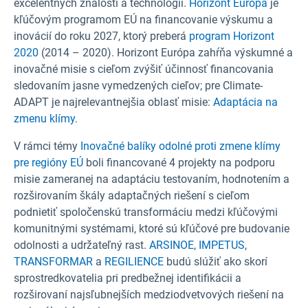
excelentných znalostí a technológií.
Horizont Európa
je
kľúčovým programom EÚ na financovanie výskumu a
inovácií do roku 2027, ktorý preberá
program Horizont
2020
(2014 – 2020). Horizont Európa zahŕňa výskumné a
inovačné misie s cieľom zvýšiť účinnosť financovania
sledovaním jasne vymedzených cieľov; pre Climate-
ADAPT je najrelevantnejšia oblasť misie:
Adaptácia na
zmenu klímy
.
V rámci témy
Inovačné balíky odolné proti zmene klímy
pre regióny EÚ
boli financované 4 projekty na podporu
misie zameranej na adaptáciu testovaním, hodnotením a
rozširovaním škály adaptačných riešení s cieľom
podnietiť spoločenskú transformáciu medzi kľúčovými
komunitnými systémami, ktoré sú kľúčové pre budovanie
odolnosti a udržateľný rast.
ARSINOE
,
IMPETUS
,
TRANSFORMAR
a
REGILIENCE
budú slúžiť ako skorí
sprostredkovatelia pri predbežnej identifikácii a
rozširovaní najsľubnejších medziodvetvových riešení na