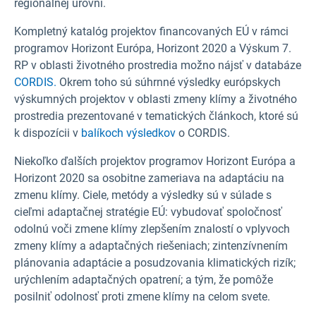
regionálnej úrovni.
Kompletný katalóg projektov financovaných EÚ v rámci
programov Horizont Európa, Horizont 2020 a Výskum 7.
RP v oblasti životného prostredia možno nájsť v databáze
CORDIS.
Okrem toho sú súhrnné výsledky európskych
výskumných projektov v oblasti zmeny klímy a životného
prostredia prezentované v tematických článkoch, ktoré sú
k dispozícii v
balíkoch výsledkov
o CORDIS.
Niekoľko ďalších projektov programov Horizont Európa a
Horizont 2020 sa osobitne zameriava na adaptáciu na
zmenu klímy. Ciele, metódy a výsledky sú v súlade s
cieľmi adaptačnej stratégie EÚ: vybudovať spoločnosť
odolnú voči zmene klímy zlepšením znalostí o vplyvoch
zmeny klímy a adaptačných riešeniach; zintenzívnením
plánovania adaptácie a posudzovania klimatických rizík;
urýchlením adaptačných opatrení; a tým, že pomôže
posilniť odolnosť proti zmene klímy na celom svete.