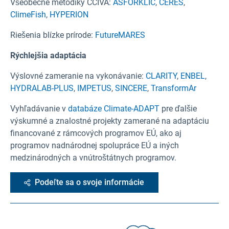
Všeobecné metodiky CCIVA:
ASFORKLIC
,
CERES
,
ClimeFish
,
HYPERION
Riešenia blízke prírode:
FutureMARES
Rýchlejšia adaptácia
Výslovné zameranie na vykonávanie:
CLARITY
,
ENBEL
,
HYDRALAB-PLUS
,
IMPETUS
,
SINCERE
,
TransformAr
Vyhľadávanie v
databáze Climate-ADAPT
pre ďalšie
výskumné a znalostné projekty zamerané na adaptáciu
financované z rámcových programov EÚ, ako aj
programov nadnárodnej spolupráce EÚ a iných
medzinárodných a vnútroštátnych programov.
Podeľte sa o svoje informácie