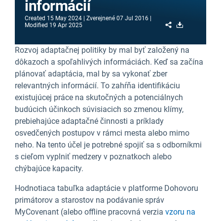
informácií
Created
15 May 2024
Zverejnené
07 Jul 2016
Share
Download
Modified
19 Apr 2025
Rozvoj adaptačnej politiky by mal byť založený na
dôkazoch a spoľahlivých informáciách. Keď sa začína
plánovať adaptácia, mal by sa vykonať zber
relevantných informácií. To zahŕňa identifikáciu
existujúcej práce na skutočných a potenciálnych
budúcich účinkoch súvisiacich so zmenou klímy,
prebiehajúce adaptačné činnosti a príklady
osvedčených postupov v rámci mesta alebo mimo
neho. Na tento účel je potrebné spojiť sa s odborníkmi
s cieľom vyplniť medzery v poznatkoch alebo
chýbajúce kapacity.
Hodnotiaca tabuľka adaptácie v platforme Dohovoru
primátorov a starostov na podávanie správ
MyCovenant (alebo offline pracovná verzia
vzoru na