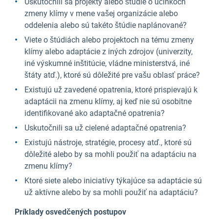
Uskutočnili sa projekty alebo štúdie o účinkoch
zmeny klímy v mene vašej organizácie alebo
oddelenia alebo sú takéto štúdie naplánované?
Viete o štúdiách alebo projektoch na tému zmeny
klímy alebo adaptácie z iných zdrojov (univerzity,
iné výskumné inštitúcie, vládne ministerstvá, iné
štáty atď.), ktoré sú dôležité pre vašu oblasť práce?
Existujú už zavedené opatrenia, ktoré prispievajú k
adaptácii na zmenu klímy, aj keď nie sú osobitne
identifikované ako adaptačné opatrenia?
Uskutočnili sa už cielené adaptačné opatrenia?
Existujú nástroje, stratégie, procesy atď., ktoré sú
dôležité alebo by sa mohli použiť na adaptáciu na
zmenu klímy?
Ktoré siete alebo iniciatívy týkajúce sa adaptácie sú
už aktívne alebo by sa mohli použiť na adaptáciu?
Príklady osvedčených postupov