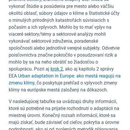
vykonať štúdie a posúdenia pre mesto alebo väčšiu
okolitú oblasť, súbory údajov o klíme a štatistické účty
o minulých prírodných katastrofách súvisiacich s
počasím a ich vplyvoch. Mohlo by to mať vplyv na
viaceré sektory/témy a sektorové analýzy mohli
vykonávať sektorové združenia, poradenské
spoločnosti alebo jednotlivé verejné subjekty. Odvetvie
poisťovníctva značne pokročilo v posudzovaní rizík a
mohlo by sa na neho obrátiť so žiadosťou o
spoluprácu. Pozri aj
krok 2
, ako aj kapitolu 2 správy
EEA
Urban adaptation in Europe: ako mestá reagujú na
zmenu klímy
, čo poskytuje prehľad o vplyvoch zmeny
klímy na európske mestá založený na dôkazoch.
V nasledujúcej tabuľke sa uvádzajú druhy informácií,
ktoré sú potrebné na prijatie rozhodnutí o adaptácii na
miestnej úrovni. Konečný rozsah informácií, ktoré sa
majú získať, bude závisieť od cieľov, pokrytia a úrovne
podrobnosti, ako aj od zvolených metodík plánovania