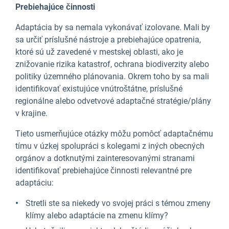
Prebiehajúce činnosti
Adaptácia by sa nemala vykonávať izolovane. Mali by
sa určiť príslušné nástroje a prebiehajúce opatrenia,
ktoré sú už zavedené v mestskej oblasti, ako je
znižovanie rizika katastrof, ochrana biodiverzity alebo
politiky územného plánovania. Okrem toho by sa mali
identifikovať existujúce vnútroštátne, príslušné
regionálne alebo odvetvové adaptačné stratégie/plány
v krajine.
Tieto usmerňujúce otázky môžu pomôcť adaptačnému
tímu v úzkej spolupráci s kolegami z iných obecných
orgánov a dotknutými zainteresovanými stranami
identifikovať prebiehajúce činnosti relevantné pre
adaptáciu:
Stretli ste sa niekedy vo svojej práci s témou zmeny
klímy alebo adaptácie na zmenu klímy?