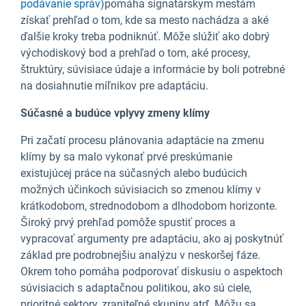
podávanie správ)
pomáha signatárskym mestám
získať prehľad o tom, kde sa mesto nachádza a aké
ďalšie kroky treba podniknúť. Môže slúžiť ako dobrý
východiskový bod a prehľad o tom, aké procesy,
štruktúry, súvisiace údaje a informácie by boli potrebné
na dosiahnutie míľnikov pre adaptáciu.
Súčasné a budúce vplyvy zmeny klímy
Pri začatí procesu plánovania adaptácie na zmenu
klímy by sa malo vykonať prvé preskúmanie
existujúcej práce na súčasných alebo budúcich
možných účinkoch súvisiacich so zmenou klímy v
krátkodobom, strednodobom a dlhodobom horizonte.
Široký prvý prehľad pomôže spustiť proces a
vypracovať argumenty pre adaptáciu, ako aj poskytnúť
základ pre podrobnejšiu analýzu v neskoršej fáze.
Okrem toho pomáha podporovať diskusiu o aspektoch
súvisiacich s adaptačnou politikou, ako sú ciele,
prioritné sektory, zraniteľné skupiny atď. Môžu sa