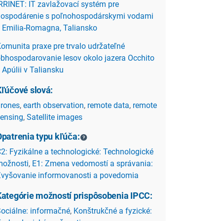
RRINET: IT zavlažovací systém pre
ospodárenie s poľnohospodárskymi vodami
 Emilia-Romagna, Taliansko
omunita praxe pre trvalo udržateľné
bhospodarovanie lesov okolo jazera Occhito
 Apúlii v Taliansku
Kľúčové slová:
rones
,
earth observation
,
remote data
,
remote
ensing
,
Satellite images
Opatrenia typu kľúča:
2: Fyzikálne a technologické: Technologické
možnosti
,
E1: Zmena vedomostí a správania:
vyšovanie informovanosti a povedomia
Kategórie možností prispôsobenia IPCC:
ociálne: informačné
,
Konštrukčné a fyzické: