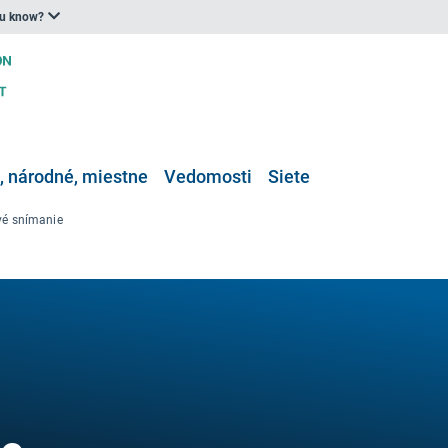
ou know?
 národné, miestne
Vedomosti
Siete
vé snímanie