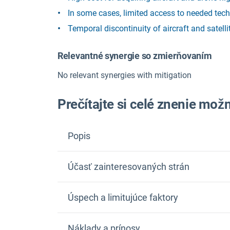
In some cases, limited access to needed techn
Temporal discontinuity of aircraft and satelli
Relevantné synergie so zmierňovaním
No relevant synergies with mitigation
Prečítajte si celé znenie mož
Popis
Účasť zainteresovaných strán
Úspech a limitujúce faktory
Náklady a prínosy