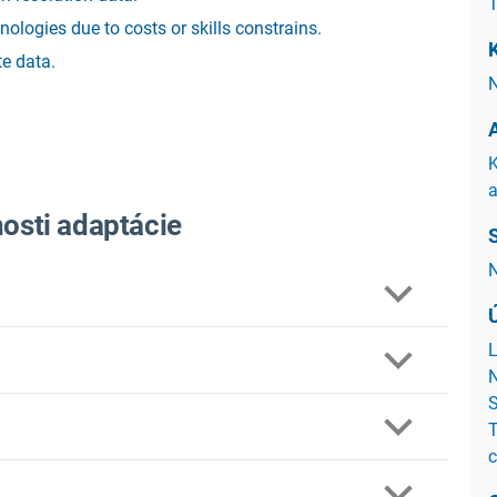
T
ologies due to costs or skills constrains.
K
te data.
N
K
a
nosti adaptácie
N
L
N
S
T
c