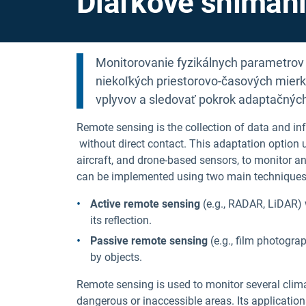
Diaľkové sníman
Monitorovanie fyzikálnych parametrov
niekoľkých priestorovo-časových mier
vplyvov a sledovať pokrok adaptačných
Remote sensing is the collection of data and in
without direct contact. This adaptation option ut
aircraft, and drone-based sensors, to monitor an
can be implemented using two main techniques
Active remote sensing
(e.g., RADAR, LiDAR) 
its reflection.
Passive remote sensing
(e.g., film photograp
by objects.
Remote sensing is used to monitor several clima
dangerous or inaccessible areas. Its application