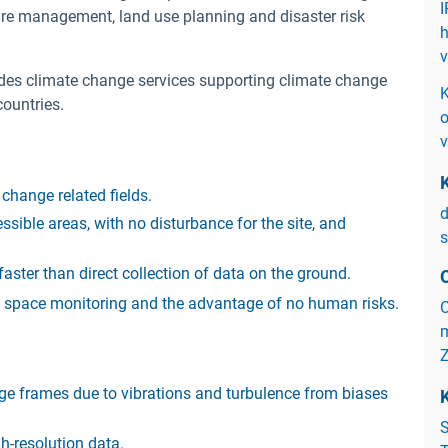
I
re management, land use planning and disaster risk
h
v
des climate change services supporting climate change
K
ountries.
o
v
change related fields.
d
ssible areas, with no disturbance for the site, and
s
faster than direct collection of data on the ground.
nd space monitoring and the advantage of no human risks.
C
Z
age frames due to vibrations and turbulence from biases
S
gh-resolution data.