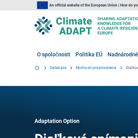
An official website of the European Union | How do y
O spoločnosti
Politika EÚ
Nadnárodné,
Databáza
Možnosti prispôsobenia
Diaľko
Adaptation Option