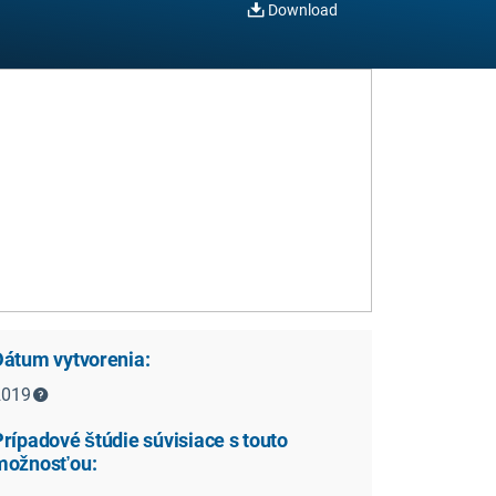
Download
Dátum vytvorenia:
2019
rípadové štúdie súvisiace s touto
možnosťou: