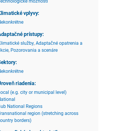
echnologické možnosti
limatické vplyvy:
ekonkrétne
Adaptačné prístupy:
limatické služby
,
Adaptačné opatrenia a
kcie
,
Pozorovania a scenáre
Sektory:
ekonkrétne
Úroveň riadenia:
ocal (e.g. city or municipal level)
ational
ub National Regions
ransnational region (stretching across
ountry borders)