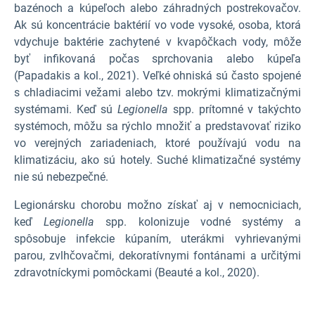
bazénoch a kúpeľoch alebo záhradných postrekovačov.
Ak sú koncentrácie baktérií vo vode vysoké, osoba, ktorá
vdychuje baktérie zachytené v kvapôčkach vody, môže
byť infikovaná počas sprchovania alebo kúpeľa
(Papadakis a kol., 2021). Veľké ohniská sú často spojené
s chladiacimi vežami alebo tzv. mokrými klimatizačnými
systémami. Keď sú
Legionella
spp. prítomné v takýchto
systémoch, môžu sa rýchlo množiť a predstavovať riziko
vo verejných zariadeniach, ktoré používajú vodu na
klimatizáciu, ako sú hotely. Suché klimatizačné systémy
nie sú nebezpečné.
Legionársku chorobu možno získať aj v nemocniciach,
keď
Legionella
spp. kolonizuje vodné systémy a
spôsobuje infekcie kúpaním, uterákmi vyhrievanými
parou, zvlhčovačmi, dekoratívnymi fontánami a určitými
zdravotníckymi pomôckami (Beauté a kol., 2020).