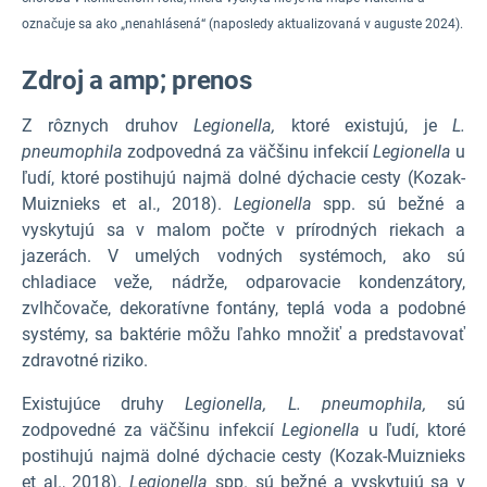
označuje sa ako „nenahlásená“ (naposledy aktualizovaná v auguste 2024).
Zdroj a amp; prenos
Z rôznych druhov
Legionella,
ktoré existujú, je
L.
pneumophila
zodpovedná za väčšinu infekcií
Legionella
u
ľudí, ktoré postihujú najmä dolné dýchacie cesty (Kozak-
Muiznieks et al., 2018).
Legionella
spp. sú bežné a
vyskytujú sa v malom počte v prírodných riekach a
jazerách. V umelých vodných systémoch, ako sú
chladiace veže, nádrže, odparovacie kondenzátory,
zvlhčovače, dekoratívne fontány, teplá voda a podobné
systémy, sa baktérie môžu ľahko množiť a predstavovať
zdravotné riziko.
Existujúce druhy
Legionella,
L. pneumophila,
sú
zodpovedné za väčšinu infekcií
Legionella
u ľudí, ktoré
postihujú najmä dolné dýchacie cesty (Kozak-Muiznieks
et al., 2018).
Legionella
spp. sú bežné a vyskytujú sa v