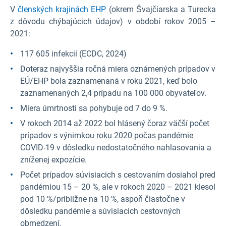
V
členských krajinách EHP
(okrem Švajčiarska a Turecka
z dôvodu chýbajúcich údajov) v období rokov 2005 –
2021:
117 605 infekcií (ECDC, 2024)
Doteraz najvyššia ročná miera oznámených prípadov v
EÚ/EHP bola zaznamenaná v roku 2021, keď bolo
zaznamenaných 2,4 prípadu na 100 000 obyvateľov.
Miera úmrtnosti sa pohybuje od 7 do 9 %.
V rokoch 2014 až 2022 bol hlásený čoraz väčší počet
prípadov s výnimkou roku 2020 počas pandémie
COVID-19 v dôsledku nedostatočného nahlasovania a
zníženej expozície.
Počet prípadov súvisiacich s cestovaním dosiahol pred
pandémiou 15 – 20 %, ale v rokoch 2020 – 2021 klesol
pod 10 %/približne na 10 %, aspoň čiastočne v
dôsledku pandémie a súvisiacich cestovných
obmedzení.