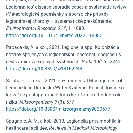
Legionnaires’ disease sporadic cases-a systematic review
(Meteorologické podmienky a sporadické prípady
legionárskej choroby – systematické preskúmanie),
Environmental Research
214
, 114080.
https://doi.org/10.1016/j.envres.2022.114080.
Papadakis, A. a kol., 2021, Legionella spp. Kolonizácia
hotelov spojených s legionárskou chorobou spojenou s
cestovaním vo vodných systémoch,
Voda
13(16), 2243.
https://doi.org/10.3390/w13162243.
Sciuto, E. L. a kol., 2021, Environmental Management of
Legionella in Domestic Water Systems: Konsolidované a
inovačné prístupy k metódam dezinfekcie a hodnoteniu
rizika,
Mikroorganizmy 9
(3), 577.
https://doi.org/10.3390/mikroorganizmy9030577
Spagnolo, A. M. a kol., 2013, Legionella pneumophila in
healthcare facilities,
Reviews in Medical Microbiology