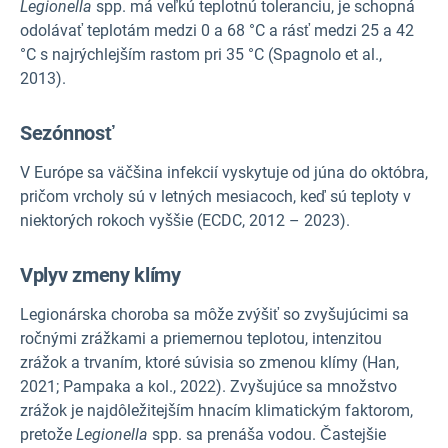
Legionella
spp. má veľkú teplotnú toleranciu, je schopná
odolávať teplotám medzi 0 a 68 °C a rásť medzi 25 a 42
°C s najrýchlejším rastom pri 35 °C (Spagnolo et al.,
2013).
Sezónnosť
V Európe sa väčšina infekcií vyskytuje od júna do októbra,
pričom vrcholy sú v letných mesiacoch, keď sú teploty v
niektorých rokoch vyššie (ECDC, 2012 – 2023).
Vplyv zmeny klímy
Legionárska choroba sa môže zvýšiť so zvyšujúcimi sa
ročnými zrážkami a priemernou teplotou, intenzitou
zrážok a trvaním, ktoré súvisia so zmenou klímy (Han,
2021; Pampaka a kol., 2022). Zvyšujúce sa množstvo
zrážok je najdôležitejším hnacím klimatickým faktorom,
pretože
Legionella
spp. sa prenáša vodou. Častejšie