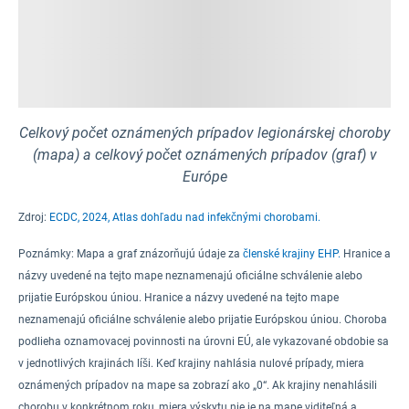
Celkový počet oznámených prípadov legionárskej choroby
(mapa) a celkový počet oznámených prípadov (graf) v
Európe
Zdroj:
ECDC, 2024, Atlas dohľadu nad infekčnými chorobami.
Poznámky:
Mapa a graf znázorňujú údaje za
členské krajiny EHP.
Hranice a
názvy uvedené na tejto mape neznamenajú oficiálne schválenie alebo
prijatie Európskou úniou. Hranice a názvy uvedené na tejto mape
neznamenajú oficiálne schválenie alebo prijatie Európskou úniou.
Choroba
podlieha oznamovacej povinnosti na úrovni EÚ
,
ale vykazované obdobie sa
v jednotlivých krajinách líši
.
Keď krajiny nahlásia nulové prípady, miera
oznámených prípadov na mape sa zobrazí ako „0“. Ak krajiny nenahlásili
chorobu v konkrétnom roku, miera výskytu nie je na mape viditeľná a