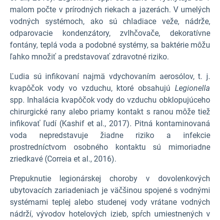
malom počte v prírodných riekach a jazerách. V umelých
vodných systémoch, ako sú chladiace veže, nádrže,
odparovacie kondenzátory, zvlhčovače, dekoratívne
fontány, teplá voda a podobné systémy, sa baktérie môžu
ľahko množiť a predstavovať zdravotné riziko.
Ľudia sú infikovaní najmä vdychovaním aerosólov, t. j.
kvapôčok vody vo vzduchu, ktoré obsahujú
Legionella
spp. Inhalácia kvapôčok vody do vzduchu obklopujúceho
chirurgické rany alebo priamy kontakt s ranou môže tiež
infikovať ľudí (Kashif et al., 2017). Pitná kontaminovaná
voda nepredstavuje žiadne riziko a infekcie
prostredníctvom osobného kontaktu sú mimoriadne
zriedkavé (Correia et al., 2016).
Prepuknutie legionárskej choroby v dovolenkových
ubytovacích zariadeniach je väčšinou spojené s vodnými
systémami teplej alebo studenej vody vrátane vodných
nádrží, vývodov hotelových izieb, spŕch umiestnených v