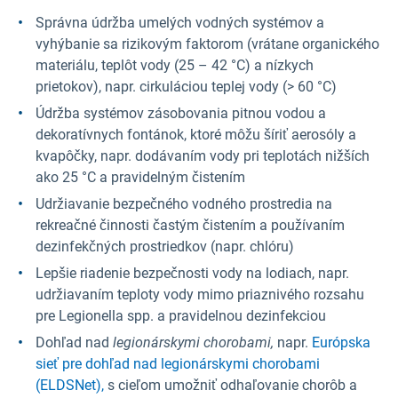
Správna údržba umelých vodných systémov a
vyhýbanie sa rizikovým faktorom (vrátane organického
materiálu, teplôt vody (25 – 42 °C) a nízkych
prietokov), napr. cirkuláciou teplej vody (> 60 °C)
Údržba systémov zásobovania pitnou vodou a
dekoratívnych fontánok, ktoré môžu šíriť aerosóly a
kvapôčky, napr. dodávaním vody pri teplotách nižších
ako 25 °C a pravidelným čistením
Udržiavanie bezpečného vodného prostredia na
rekreačné činnosti častým čistením a používaním
dezinfekčných prostriedkov (napr. chlóru)
Lepšie riadenie bezpečnosti vody na lodiach, napr.
udržiavaním teploty vody mimo priaznivého rozsahu
pre Legionella spp. a pravidelnou dezinfekciou
Dohľad nad
legionárskymi chorobami,
napr.
Európska
sieť pre dohľad nad legionárskymi chorobami
(ELDSNet),
s cieľom umožniť odhaľovanie chorôb a