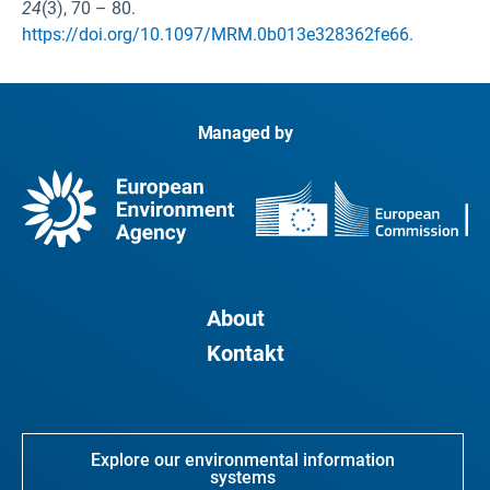
24
(3), 70 – 80.
https://doi.org/10.1097/MRM.0b013e328362fe66.
Managed by
About
Kontakt
Explore our environmental information
systems