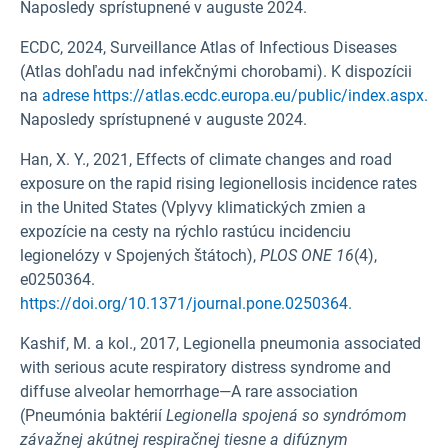
Naposledy sprístupnené v auguste 2024.
ECDC, 2024, Surveillance Atlas of Infectious Diseases
(Atlas dohľadu nad infekčnými chorobami). K dispozícii
na
adrese https://atlas.ecdc.europa.eu/public/index.aspx.
Naposledy sprístupnené v auguste 2024.
Han, X. Y., 2021, Effects of climate changes and road
exposure on the rapid rising legionellosis incidence rates
in the United States (Vplyvy klimatických zmien a
expozície na cesty na rýchlo rastúcu incidenciu
legionelózy v Spojených štátoch),
PLOS ONE
16
(4),
e0250364.
https://doi.org/10.1371/journal.pone.0250364.
Kashif, M. a kol., 2017, Legionella pneumonia associated
with serious acute respiratory distress syndrome and
diffuse alveolar hemorrhage—A rare association
(Pneumónia baktérií
Legionella spojená so syndrómom
závažnej akútnej respiračnej tiesne a difúznym