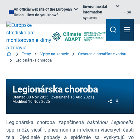
Environmental
An official website of the European
information
SK
Union | How do you know?
systems
Témy
Vplyv na zdravie
Ochorenie prenášané vodou
Legionárska choroba
Legionárska choroba
Created
08 Nov 2025
Zverejnené
16 Aug 2023
Share
Download
Modified
10 Nov 2025
Legionárska choroba zapríčinená
baktériou Legionella
spp. môže viesť k pneumónii a infekciám viacerých častí
tela. Ojedinelé prípady a epidémie sa vyskytujú vo