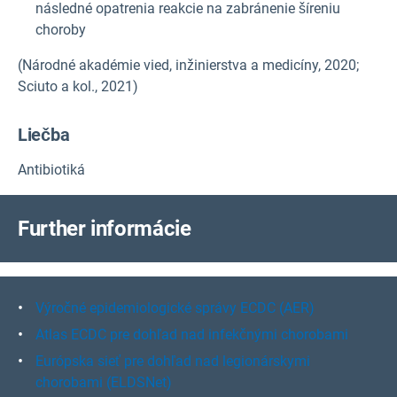
následné opatrenia reakcie na zabránenie šíreniu
choroby
(Národné akadémie vied, inžinierstva a medicíny, 2020;
Sciuto a kol., 2021)
Liečba
Antibiotiká
F
urther informácie
Výročné epidemiologické správy ECDC (AER)
Atlas ECDC pre dohľad nad infekčnými chorobami
Európska sieť pre dohľad nad legionárskymi
chorobami (ELDSNet)