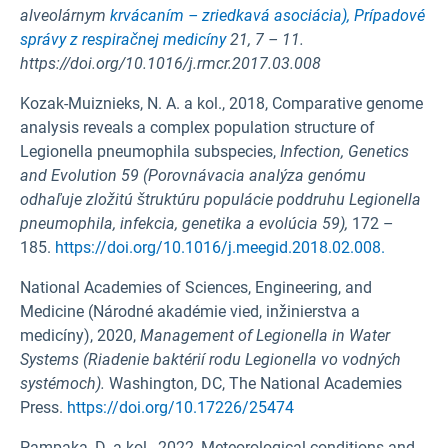
alveolárnym
krvácaním – zriedkavá asociácia), Prípadové
správy z respiračnej medicíny
21,
7 – 11.
https://doi.org/10.1016/j.rmcr.2017.03.008
Kozak-Muiznieks, N. A. a kol., 2018, Comparative genome
analysis reveals a complex population structure of
Legionella pneumophila subspecies,
Infection, Genetics
and Evolution
59 (Porovnávacia analýza genómu
odhaľuje zložitú štruktúru populácie poddruhu Legionella
pneumophila, infekcia, genetika a evolúcia
59),
172 –
185.
https://doi.org/10.1016/j.meegid.2018.02.008.
National Academies of Sciences, Engineering, and
Medicine (Národné akadémie vied, inžinierstva a
medicíny), 2020,
Management of Legionella in Water
Systems (Riadenie baktérií rodu Legionella vo vodných
systémoch).
Washington, DC, The National Academies
Press.
https://doi.org/10.17226/25474
Pampaka, D. a kol., 2022, Meteorological conditions and