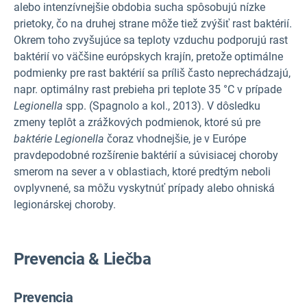
alebo intenzívnejšie obdobia sucha spôsobujú nízke
prietoky, čo na druhej strane môže tiež zvýšiť rast baktérií.
Okrem toho zvyšujúce sa teploty vzduchu podporujú rast
baktérií vo väčšine európskych krajín, pretože optimálne
podmienky pre rast baktérií sa príliš často neprechádzajú,
napr. optimálny rast prebieha pri teplote 35 °C v prípade
Legionella
spp. (Spagnolo a kol., 2013). V dôsledku
zmeny teplôt a zrážkových podmienok, ktoré sú pre
baktérie Legionella
čoraz vhodnejšie, je v Európe
pravdepodobné rozšírenie baktérií a súvisiacej choroby
smerom na sever a v oblastiach, ktoré predtým neboli
ovplyvnené, sa môžu vyskytnúť prípady alebo ohniská
legionárskej choroby.
Prevencia & Liečba
Prevencia