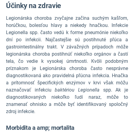
Účinky na zdravie
Legionárska choroba zvyčajne začína suchým kašľom,
horúčkou, bolesťou hlavy a niekedy hnačkou. Infekcie
Legionella
spp. často vedú k forme pneumónie niekoľko
dní po infekcii. Najčastejšie sú postihnuté pľúca a
gastrointestinálny trakt. V závažných prípadoch môže
legionárska choroba postihnúť niekoľko orgánov a častí
tela, čo vedie k vysokej úmrtnosti. Kvôli podobným
príznakom je Legionárska choroba často nesprávne
diagnostikovaná ako pravidelná pľúcna infekcia. Hnačka
a prítomnosť špecifických enzýmov v krvi však môžu
naznačovať infekciu
baktériou Legionella
spp. Ak je
diagnostikovaných niekoľko ľudí naraz, môže to
znamenať ohnisko a môže byť identifikovaný spoločný
zdroj infekcie.
Morbidita a amp; mortalita