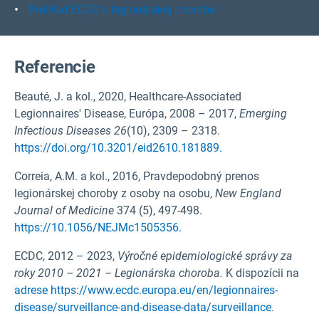
Prehľad ECDC o legionárskej chorobe
Referencie
Beauté, J. a kol., 2020, Healthcare-Associated
Legionnaires' Disease, Európa, 2008 – 2017,
Emerging
Infectious Diseases
26
(10), 2309 – 2318.
https://doi.org/10.3201/eid2610.181889.
Correia, A.M. a kol., 2016, Pravdepodobný prenos
legionárskej choroby z osoby na osobu,
New England
Journal of Medicine
374 (5), 497-498.
https://10.1056/NEJMc1505356.
ECDC, 2012 – 2023,
Výročné epidemiologické správy za
roky 2010 – 2021 – Legionárska choroba.
K dispozícii na
adrese https://www.ecdc.europa.eu/en/legionnaires-
disease/surveillance-and-disease-data/surveillance.