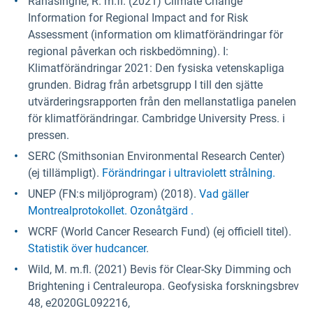
Ranasinghe, R. m.fl. (2021) Climate Change
Information for Regional Impact and for Risk
Assessment (information om klimatförändringar för
regional påverkan och riskbedömning). I:
Klimatförändringar 2021: Den fysiska vetenskapliga
grunden. Bidrag från arbetsgrupp I till den sjätte
utvärderingsrapporten från den mellanstatliga panelen
för klimatförändringar. Cambridge University Press. i
pressen.
SERC (Smithsonian Environmental Research Center)
(ej tillämpligt).
Förändringar i ultraviolett strålning.
UNEP (FN:s miljöprogram) (2018).
Vad gäller
Montrealprotokollet. Ozonåtgärd .
WCRF (World Cancer Research Fund) (ej officiell titel).
Statistik över hudcancer
.
Wild, M. m.fl. (2021) Bevis för Clear-Sky Dimming och
Brightening i Centraleuropa. Geofysiska forskningsbrev
48, e2020GL092216,