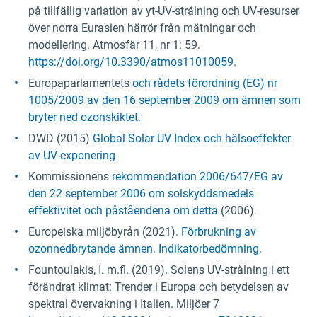
på tillfällig variation av yt-UV-strålning och UV-resurser
över norra Eurasien härrör från mätningar och
modellering. Atmosfär 11, nr 1: 59.
https://doi.org/10.3390/atmos11010059
.
Europaparlamentets
och rådets förordning (EG) nr
1005/2009 av den 16 september 2009 om ämnen som
bryter ned ozonskiktet.
DWD (2015)
Global Solar UV Index och hälsoeffekter
av UV-exponering
Kommissionens
rekommendation 2006/647/EG av
den 22 september 2006 om solskyddsmedels
effektivitet och påståendena om detta
(2006).
Europeiska miljöbyrån (2021).
Förbrukning av
ozonnedbrytande ämnen. Indikatorbedömning
.
Fountoulakis, I. m.fl. (2019). Solens UV-strålning i ett
förändrat klimat: Trender i Europa och betydelsen av
spektral övervakning i Italien. Miljöer 7