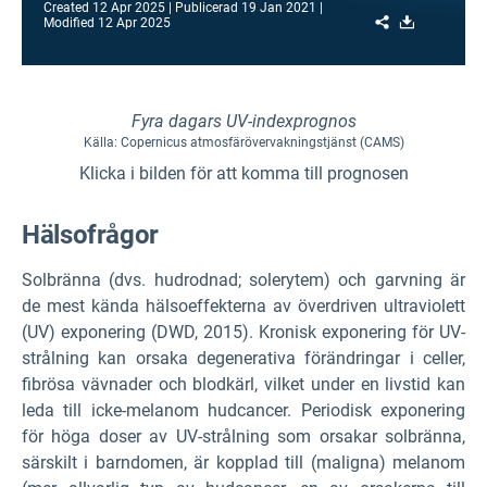
Created
12 Apr 2025
Publicerad
19 Jan 2021
Share
Download
Modified
12 Apr 2025
Fyra dagars UV-indexprognos
Källa: Copernicus atmosfärövervakningstjänst (CAMS)
Klicka i bilden för att komma till prognosen
Hälsofrågor
Solbränna (dvs. hudrodnad; solerytem) och garvning är
de mest kända hälsoeffekterna av överdriven ultraviolett
(UV) exponering (DWD, 2015). Kronisk exponering för UV-
strålning kan orsaka degenerativa förändringar i celler,
fibrösa vävnader och blodkärl, vilket under en livstid kan
leda till icke-melanom hudcancer. Periodisk exponering
för höga doser av UV-strålning som orsakar solbränna,
särskilt i barndomen, är kopplad till (maligna) melanom