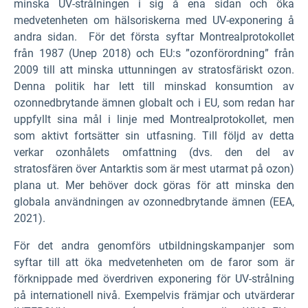
minska UV-strålningen i sig å ena sidan och öka
medvetenheten om hälsoriskerna med UV-exponering å
andra sidan. För det första syftar Montrealprotokollet
från 1987 (Unep 2018) och EU:s ”ozonförordning” från
2009 till att minska uttunningen av stratosfäriskt ozon.
Denna politik har lett till minskad konsumtion av
ozonnedbrytande ämnen globalt och i EU, som redan har
uppfyllt sina mål i linje med Montrealprotokollet, men
som aktivt fortsätter sin utfasning. Till följd av detta
verkar ozonhålets omfattning (dvs. den del av
stratosfären över Antarktis som är mest utarmat på ozon)
plana ut. Mer behöver dock göras för att minska den
globala användningen av ozonnedbrytande ämnen (EEA,
2021).
För det andra genomförs utbildningskampanjer som
syftar till att öka medvetenheten om de faror som är
förknippade med överdriven exponering för UV-strålning
på internationell nivå. Exempelvis främjar och utvärderar