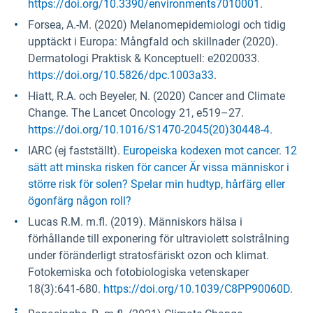
https://doi.org/10.3390/environments7010001
.
Forsea, A.-M. (2020) Melanomepidemiologi och tidig
upptäckt i Europa: Mångfald och skillnader (2020).
Dermatologi Praktisk & Konceptuell: e2020033.
https://doi.org/10.5826/dpc.1003a33
.
Hiatt, R.A. och Beyeler, N. (2020) Cancer and Climate
Change. The Lancet Oncology 21, e519–27.
https://doi.org/10.1016/S1470-2045(20)30448-4
.
IARC (ej fastställt).
Europeiska kodexen mot cancer. 12
sätt att minska risken för cancer Är vissa människor i
större risk för solen? Spelar min hudtyp, hårfärg eller
ögonfärg någon roll?
Lucas R.M. m.fl. (2019). Människors hälsa i
förhållande till exponering för ultraviolett solstrålning
under föränderligt stratosfäriskt ozon och klimat.
Fotokemiska och fotobiologiska vetenskaper
18(3):641-680.
https://doi.org/10.1039/C8PP90060D
.