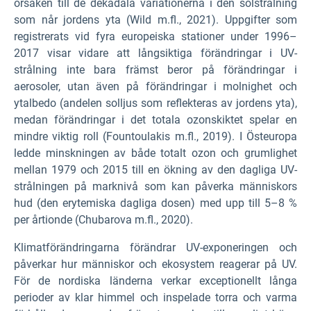
orsaken till de dekadala variationerna i den solstrålning
som når jordens yta (Wild m.fl., 2021). Uppgifter som
registrerats vid fyra europeiska stationer under 1996–
2017 visar vidare att långsiktiga förändringar i UV-
strålning inte bara främst beror på förändringar i
aerosoler, utan även på förändringar i molnighet och
ytalbedo (andelen solljus som reflekteras av jordens yta),
medan förändringar i det totala ozonskiktet spelar en
mindre viktig roll (Fountoulakis m.fl., 2019). I Östeuropa
ledde minskningen av både totalt ozon och grumlighet
mellan 1979 och 2015 till en ökning av den dagliga UV-
strålningen på marknivå som kan påverka människors
hud (den erytemiska dagliga dosen) med upp till 5–8 %
per årtionde (Chubarova m.fl., 2020).
Klimatförändringarna förändrar UV-exponeringen och
påverkar hur människor och ekosystem reagerar på UV.
För de nordiska länderna verkar exceptionellt långa
perioder av klar himmel och inspelade torra och varma