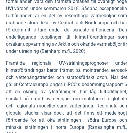
förhållanden vara den främsta orsaken till ovanligt höga
UVI-värden under sommaren 2018. Sådana exceptionella
förhållanden är en del av rekordhöga värmeböljor som
drabbade stora delar av Central- och Nordeuropa och har
förekommit oftare under de senaste årtiondena. Den
underliggande kopplingen till klimatförändringar som
orsakar uppvärmning av Arktis och ökande värmeböljor är
under utredning (Bernhard m.fl., 2020).
Framtida regionala UV-strålningsprognoser under
klimatförändringar beror främst på molntrender, aerosol-
och vattenångstrender och stratosfäriskt ozon. När det
gäller Centraleuropa anges i IPCC:s bedömningsrapport 6
att en ökning av ytstrålningen har låg tillförlitlighet,
särskilt på grund av oenighet om molntäcket i globala
och regionala modeller samt vattenånga. Regionala och
globala studier visar dock att det finns ett medelhögt
förtroende för att öka strålningen i södra Europa och
minska strålningen i norra Europa (Ranasinghe m.fl.,