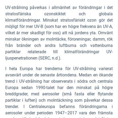
UV-strålning påverkas i allmänhet av förändringar i det
stratosfäriska ozonskiktet och globala
klimatförändringar. Minskat stratosfäriskt ozon gör det
möjligt för mer UV-B (som har en högre frekvens än UV-A,
vilket är mer skadligt för oss) att nå jordens yta. Omvänt
minskar ökningen av molntäcke, föroreningar, damm, rök
från bränder och andra luftburna och vattenburna
partiklar relaterade till klimatförändringar UV-
ljuspenetrationen (SERC, n.d.).
I hela Europa har trenderna för UV-strålning varierat
avsevärt under de senaste årtiondena. Medan en ökande
trend i UV-strålning har observerats i södra och centrala
Europa sedan 1990-talet har den minskat på högre
breddgrader, med aerosoler (små fasta eller flytande
partiklar i luften) och molntäckning som påverkar dessa
trender. I Centraleuropa befanns förändringarna i
aerosoler under perioden 1947–2017 vara den främsta