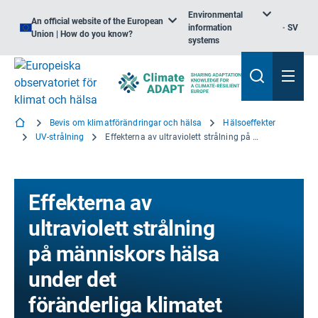
Environmental
An official website of the European
information
SV
Union | How do you know?
systems
Bevis om klimatförändringar och hälsa
Hälsoeffekter
UV-strålning
Effekterna av ultraviolett strålning på människors hälsa under det föränderliga klimatet
Effekterna av
ultraviolett strålning
på människors hälsa
under det
föränderliga klimatet