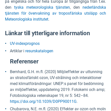
på engelska och för hela Europa är tillgängliga från t.ex.
den
tyska meteorologiska tjänsten
, den
nederländska
tjänsten för övervakning av troposfäriska utsläpp och
Meteorologiska institutet
.
Länkar till ytterligare information
UV-indexprognos
Artiklar i
resurskatalogen
Referenser
Bernhard, G.H. m.fl. (2020) Miljöeffekter av uttunning
av stratosfäriskt ozon, UV-strålning och interaktioner
med klimatförändringar: UNEP:s panel för bedömning
av miljöeffekter, uppdatering 2019. Fotokemi och amp;
Fotobiologiska vetenskaper 19, nr 5: 542–84.
https://doi.org/10.1039/D0PP90011G
.
Chubarova, N.E. m.fl. (2020) Effekter av ozon och moln