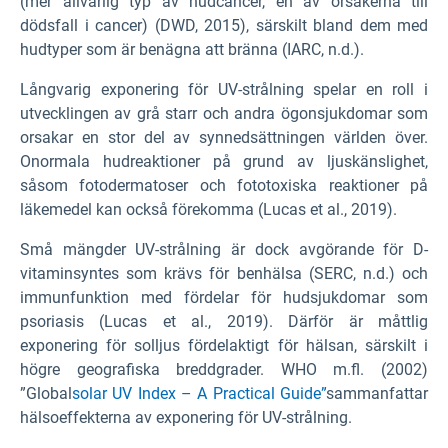
(mer allvarlig typ av hudcancer, en av orsakerna till
dödsfall i cancer) (DWD, 2015), särskilt bland dem med
hudtyper som är benägna att bränna (IARC, n.d.).
Långvarig exponering för UV-strålning spelar en roll i
utvecklingen av grå starr och andra ögonsjukdomar som
orsakar en stor del av synnedsättningen världen över.
Onormala hudreaktioner på grund av ljuskänslighet,
såsom fotodermatoser och fototoxiska reaktioner på
läkemedel kan också förekomma (Lucas et al., 2019).
Små mängder UV-strålning är dock avgörande för D-
vitaminsyntes som krävs för benhälsa (SERC, n.d.) och
immunfunktion med fördelar för hudsjukdomar som
psoriasis (Lucas et al., 2019). Därför är måttlig
exponering för solljus fördelaktigt för hälsan, särskilt i
högre geografiska breddgrader. WHO m.fl. (2002)
”Global
solar UV Index – A Practical Guide”
sammanfattar
hälsoeffekterna av exponering för UV-strålning.