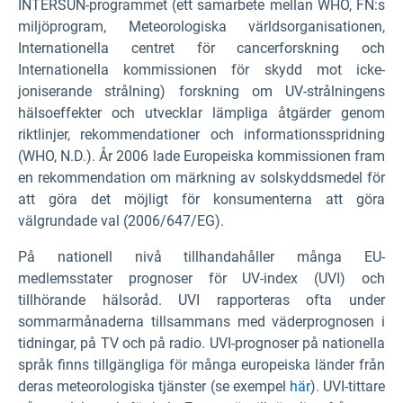
INTERSUN-programmet (ett samarbete mellan WHO, FN:s
miljöprogram, Meteorologiska världsorganisationen,
Internationella centret för cancerforskning och
Internationella kommissionen för skydd mot icke-
joniserande strålning) forskning om UV-strålningens
hälsoeffekter och utvecklar lämpliga åtgärder genom
riktlinjer, rekommendationer och informationsspridning
(WHO, N.D.). År 2006 lade Europeiska kommissionen fram
en rekommendation om märkning av solskyddsmedel för
att göra det möjligt för konsumenterna att göra
välgrundade val (2006/647/EG).
På nationell nivå tillhandahåller många EU-
medlemsstater prognoser för UV-index (UVI) och
tillhörande hälsoråd. UVI rapporteras ofta under
sommarmånaderna tillsammans med väderprognosen i
tidningar, på TV och på radio. UVI-prognoser på nationella
språk finns tillgängliga för många europeiska länder från
deras meteorologiska tjänster (se exempel
här
). UVI-tittare