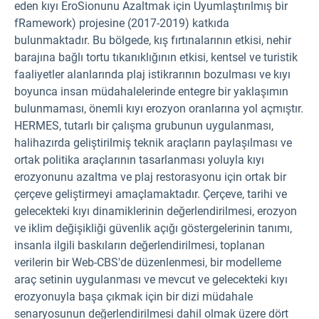
eden kıyı EroSionunu Azaltmak için Uyumlaştırılmış bir
fRamework) projesine (2017-2019) katkıda
bulunmaktadır. Bu bölgede, kış fırtınalarının etkisi, nehir
barajına bağlı tortu tıkanıklığının etkisi, kentsel ve turistik
faaliyetler alanlarında plaj istikrarının bozulması ve kıyı
boyunca insan müdahalelerinde entegre bir yaklaşımın
bulunmaması, önemli kıyı erozyon oranlarına yol açmıştır.
HERMES, tutarlı bir çalışma grubunun uygulanması,
halihazırda geliştirilmiş teknik araçların paylaşılması ve
ortak politika araçlarının tasarlanması yoluyla kıyı
erozyonunu azaltma ve plaj restorasyonu için ortak bir
çerçeve geliştirmeyi amaçlamaktadır. Çerçeve, tarihi ve
gelecekteki kıyı dinamiklerinin değerlendirilmesi, erozyon
ve iklim değişikliği güvenlik açığı göstergelerinin tanımı,
insanla ilgili baskıların değerlendirilmesi, toplanan
verilerin bir Web-CBS'de düzenlenmesi, bir modelleme
araç setinin uygulanması ve mevcut ve gelecekteki kıyı
erozyonuyla başa çıkmak için bir dizi müdahale
senaryosunun değerlendirilmesi dahil olmak üzere dört