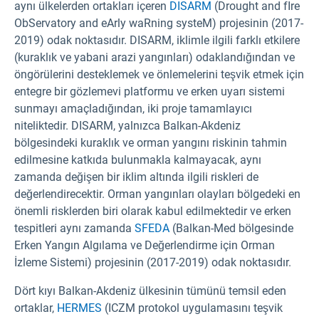
aynı ülkelerden ortakları içeren
DISARM
(Drought and fIre
ObServatory and eArly waRning systeM) projesinin (2017-
2019) odak noktasıdır. DISARM, iklimle ilgili farklı etkilere
(kuraklık ve yabani arazi yangınları) odaklandığından ve
öngörülerini desteklemek ve önlemelerini teşvik etmek için
entegre bir gözlemevi platformu ve erken uyarı sistemi
sunmayı amaçladığından, iki proje tamamlayıcı
niteliktedir. DISARM, yalnızca Balkan-Akdeniz
bölgesindeki kuraklık ve orman yangını riskinin tahmin
edilmesine katkıda bulunmakla kalmayacak, aynı
zamanda değişen bir iklim altında ilgili riskleri de
değerlendirecektir. Orman yangınları olayları bölgedeki en
önemli risklerden biri olarak kabul edilmektedir ve erken
tespitleri aynı zamanda
SFEDA
(Balkan-Med bölgesinde
Erken Yangın Algılama ve Değerlendirme için Orman
İzleme Sistemi) projesinin (2017-2019) odak noktasıdır.
Dört kıyı Balkan-Akdeniz ülkesinin tümünü temsil eden
ortaklar,
HERMES
(ICZM protokol uygulamasını teşvik