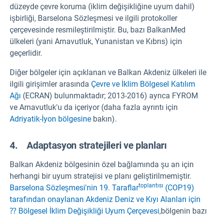
düzeyde çevre koruma (iklim değişikliğine uyum dahil)
işbirliği, Barselona Sözleşmesi ve ilgili protokoller
çerçevesinde resmileştirilmiştir. Bu, bazı BalkanMed
ülkeleri (yani Arnavutluk, Yunanistan ve Kıbrıs) için
geçerlidir.
Diğer bölgeler için açıklanan ve Balkan Akdeniz ülkeleri ile
ilgili girişimler arasında
Çevre ve İklim Bölgesel Katılım
Ağı
(ECRAN) bulunmaktadır; 2013-2016) ayrıca FYROM
ve Arnavutluk'u da içeriyor (daha fazla ayrıntı için
Adriyatik-İyon bölgesine
bakın).
4. Adaptasyon stratejileri ve planları
Balkan Akdeniz bölgesinin özel bağlamında şu an için
herhangi bir uyum stratejisi ve planı geliştirilmemiştir.
toplantısı
Barselona Sözleşmesi'nin
19. Taraflar
(COP19)
tarafından onaylanan Akdeniz Deniz ve Kıyı Alanları için
⁇ Bölgesel İklim Değişikliği Uyum Çerçevesi,
bölgenin bazı