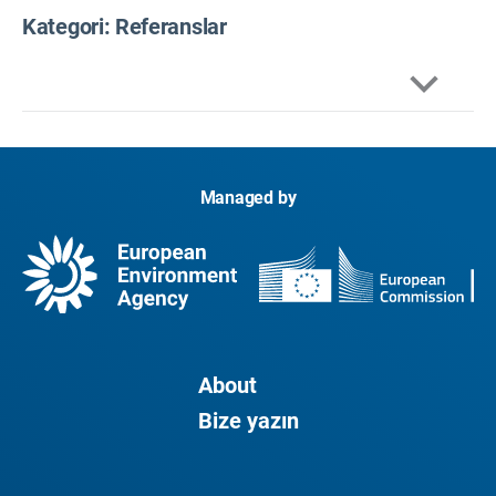
Kategori: Referanslar
Colette, A. ve ark., 2013, 2050'de Avrupa atmosferi,
CMIP5 senaryoları altında bölgesel bir hava
kalitesi ve iklim perspektifi,
Atmos. Kimyevi
Managed by
madde. Phys mi?
13, 7451-7471.
https://doi.org/10.5194/acp-13-7451-2013
Colette, A. ve ark., 2015, Avrupa'da ozon iklim
cezası sağlam mı?,
Çevresel Araştırma Mektupları
10(8), 084015.
https://doi.org/10.1088/1748-
9326/10/8/084015
About
Cooper, O.R. ve ark., 2014, Troposferik ozonun
Bize yazın
küresel dağılımı ve eğilimleri: Gözleme dayalı bir
inceleme,
Elementa
2, 000029.
https://doi.org/10.12952/journal.elementa.000029