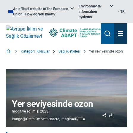
Environmental
An official website of the European
information
TR
Union | How do you know?
systems
Kategori: Konular
Sağlık etkileri
Yer seviyesinde ozon
Yer seviyesinde ozon
modifiye edilmiş: 2023
Share
Download
Image
Greta De Metsenaere, ImaginAIR/EEA