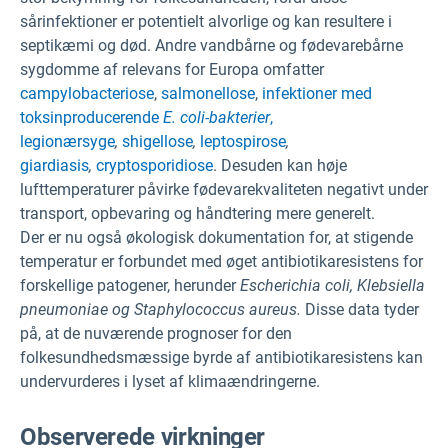
sårinfektioner er potentielt alvorlige og kan resultere i
septikæmi og død. Andre vandbårne og fødevarebårne
sygdomme af relevans for Europa omfatter
campylobacteriose
,
salmonellose
,
infektioner med
toksinproducerende
E. coli-bakterier
,
legionærsyge
,
shigellose
,
leptospirose
,
giardiasis
,
cryptosporidiose
. Desuden kan høje
lufttemperaturer påvirke fødevarekvaliteten negativt under
transport, opbevaring og håndtering mere generelt.
Der er nu også økologisk dokumentation for, at stigende
temperatur er forbundet med øget antibiotikaresistens for
forskellige patogener, herunder
Escherichia coli, Klebsiella
pneumoniae og Staphylococcus aureus.
Disse data tyder
på, at de nuværende prognoser for den
folkesundhedsmæssige byrde af antibiotikaresistens kan
undervurderes i lyset af klimaændringerne.
Observerede virkninger