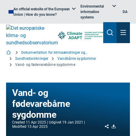
Environmental
An official website of the European
information
DA
Union | How do you know?
systems
Dokumentation for klimaændringer og sundhed
Sundhedsvirkninger
Vandbårne sygdomme
Vand- og fødevarebårne sygdomme
Vand- og
fødevarebårne
sygdomme
Created
11 Apr 2025
Udgivet
19 Jan 2021
Share
Download
Modified
13 Apr 2025