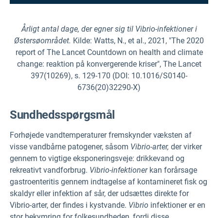
Årligt antal dage, der egner sig til Vibrio-infektioner i
Østersøområdet.
Kilde: Watts, N., et al., 2021, "The 2020
report of The Lancet Countdown on health and climate
change: reaktion på konvergerende kriser", The Lancet
397(10269), s. 129-170 (DOI: 10.1016/S0140-
6736(20)32290-X)
Sundhedsspørgsmål
Forhøjede vandtemperaturer fremskynder væksten af
visse vandbårne patogener, såsom
Vibrio-arter,
der virker
gennem to vigtige eksponeringsveje: drikkevand og
rekreativt vandforbrug.
Vibrio-infektioner
kan forårsage
gastroenteritis gennem indtagelse af kontamineret fisk og
skaldyr eller infektion af sår, der udsættes direkte for
Vibrio-arter, der findes i kystvande.
Vibrio
infektioner er en
stor bekymring for folkesundheden, fordi disse