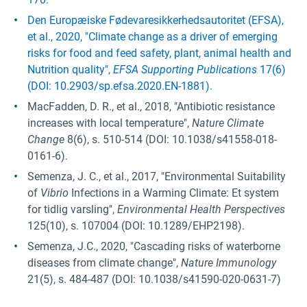
Den Europæiske Fødevaresikkerhedsautoritet (EFSA),
et al., 2020, "Climate change as a driver of emerging
risks for food and feed safety, plant, animal health and
Nutrition quality",
EFSA Supporting Publications
17(6)
(DOI: 10.2903/sp.efsa.2020.EN-1881).
MacFadden, D. R., et al., 2018, "Antibiotic resistance
increases with local temperature",
Nature Climate
Change
8(6), s. 510-514 (DOI: 10.1038/s41558-018-
0161-6).
Semenza, J. C., et al., 2017, "Environmental Suitability
of
Vibrio
Infections in a Warming Climate: Et system
for tidlig varsling",
Environmental Health Perspectives
125(10), s. 107004 (DOI: 10.1289/EHP2198).
Semenza, J.C., 2020, "Cascading risks of waterborne
diseases from climate change",
Nature Immunology
21(5), s. 484-487 (DOI: 10.1038/s41590-020-0631-7)