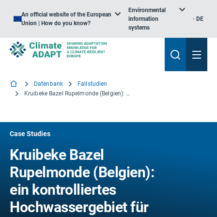
Environmental
An official website of the European
information
DE
Union | How do you know?
systems
Datenbank
Fallstudien
Kruibeke Bazel Rupelmonde (Belgien): ein kontrolliertes Hochwassergebiet für Hochwassersicherheit und Naturschutz
Case Studies
Kruibeke Bazel
Rupelmonde (Belgien):
ein kontrolliertes
Hochwassergebiet für