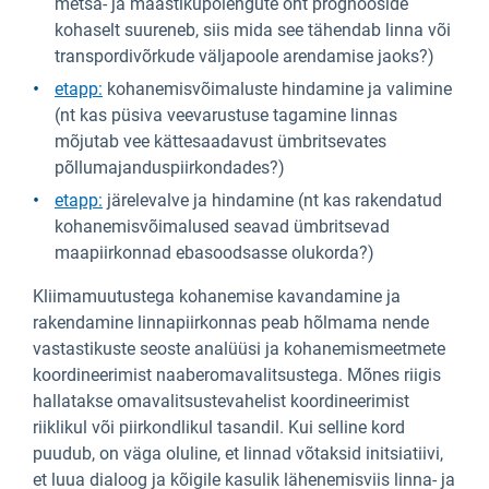
metsa- ja maastikupõlengute oht prognooside
kohaselt suureneb, siis mida see tähendab linna või
transpordivõrkude väljapoole arendamise jaoks?)
etapp:
kohanemisvõimaluste hindamine ja valimine
(nt kas püsiva veevarustuse tagamine linnas
mõjutab vee kättesaadavust ümbritsevates
põllumajanduspiirkondades?)
etapp:
järelevalve ja hindamine (nt kas rakendatud
kohanemisvõimalused seavad ümbritsevad
maapiirkonnad ebasoodsasse olukorda?)
Kliimamuutustega kohanemise kavandamine ja
rakendamine linnapiirkonnas peab hõlmama nende
vastastikuste seoste analüüsi ja kohanemismeetmete
koordineerimist naaberomavalitsustega. Mõnes riigis
hallatakse omavalitsustevahelist koordineerimist
riiklikul või piirkondlikul tasandil. Kui selline kord
puudub, on väga oluline, et linnad võtaksid initsiatiivi,
et luua dialoog ja kõigile kasulik lähenemisviis linna- ja