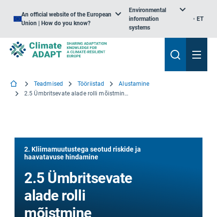
Environmental
An official website of the European
information
ET
Union | How do you know?
systems
Teadmised
Tööriistad
Alustamine
2.5 Ümbritsevate alade rolli mõistmine kohanemisel
2. Kliimamuutustega seotud riskide ja
haavatavuse hindamine
2.5 Ümbritsevate
alade rolli
mõistmine