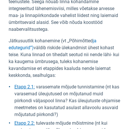
teenustele. Seega nõuab linna kohandamine
integreeritud lähenemisviisi, milles võetakse arvesse
maa- ja linnapiirkondade vahelist liidest ning laiemaid
ümbritsevaid alasid. See võib nõuda koostööd
naabervalitsustega.
Jätkusuutlik kohanemine (vt „Põhimõtted
ja
edutegurid”)
väldib riskide ülekandmist ühest kohast
teise. Kuna linnad on tihedalt seotud nii nende lähi- kui
ka kaugema ümbrusega, tuleks kohanemise
kavandamise eri etappides kaaluda nende laiemat
keskkonda, sealhulgas:
Etapp 2.1:
varasemate mõjude tunnistamine (nt kas
varasemad üleujutused on mõjutanud muid
piirkondi väljaspool linna? Kas üleujutuste ohjamise
meetmetes on kasutatud asulast allavoolu asuvaid
mõjutatud piirkondi?)
Etapp 2.2:
tulevaste mõjude mõistmine (nt kui