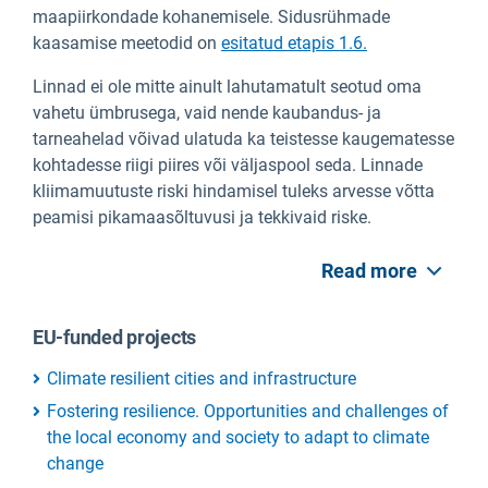
maapiirkondade kohanemisele. Sidusrühmade
kaasamise meetodid on
esitatud etapis 1.6.
Linnad ei ole mitte ainult lahutamatult seotud oma
vahetu ümbrusega, vaid nende kaubandus- ja
tarneahelad võivad ulatuda ka teistesse kaugematesse
kohtadesse riigi piires või väljaspool seda. Linnade
kliimamuutuste riski hindamisel tuleks arvesse võtta
peamisi pikamaasõltuvusi ja tekkivaid riske.
Read more
EU-funded projects
Climate resilient cities and infrastructure
Fostering resilience. Opportunities and challenges of
the local economy and society to adapt to climate
change