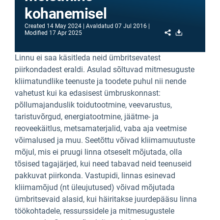
kohanemisel
Created
14 May 2024
Avaldatud
07 Jul 2016
Share
Download
Modified
17 Apr 2025
Linnu ei saa käsitleda neid ümbritsevatest
piirkondadest eraldi. Asulad sõltuvad mitmesuguste
kliimatundlike teenuste ja toodete puhul nii nende
vahetust kui ka edasisest ümbruskonnast:
põllumajanduslik toidutootmine, veevarustus,
taristuvõrgud, energiatootmine, jäätme- ja
reoveekäitlus, metsamaterjalid, vaba aja veetmise
võimalused ja muu. Seetõttu võivad kliimamuutuste
mõjul, mis ei pruugi linna otseselt mõjutada, olla
tõsised tagajärjed, kui need tabavad neid teenuseid
pakkuvat piirkonda. Vastupidi, linnas esinevad
kliimamõjud (nt üleujutused) võivad mõjutada
ümbritsevaid alasid, kui häiritakse juurdepääsu linna
töökohtadele, ressurssidele ja mitmesugustele