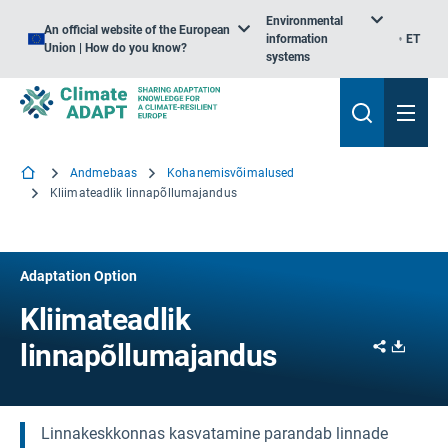
Environmental
An official website of the European
information
ET
Union | How do you know?
systems
Andmebaas
Kohanemisvõimalused
Kliimateadlik linnapõllumajandus
Adaptation Option
Kliimateadlik
Share
Downl
linnapõllumajandus
Linnakeskkonnas kasvatamine parandab linnade