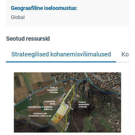
Geograafiline iseloomustus:
Global
Seotud ressursid
Strateegilised kohanemisvõimalused
Konk