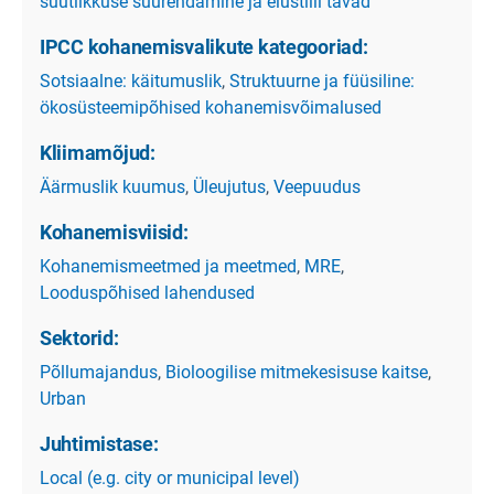
suutlikkuse suurendamine ja elustiili tavad
IPCC kohanemisvalikute kategooriad:
Sotsiaalne: käitumuslik
,
Struktuurne ja füüsiline:
ökosüsteemipõhised kohanemisvõimalused
Kliimamõjud:
Äärmuslik kuumus
,
Üleujutus
,
Veepuudus
Kohanemisviisid:
Kohanemismeetmed ja meetmed
,
MRE
,
Looduspõhised lahendused
Sektorid:
Põllumajandus
,
Bioloogilise mitmekesisuse kaitse
,
Urban
Juhtimistase:
Local (e.g. city or municipal level)