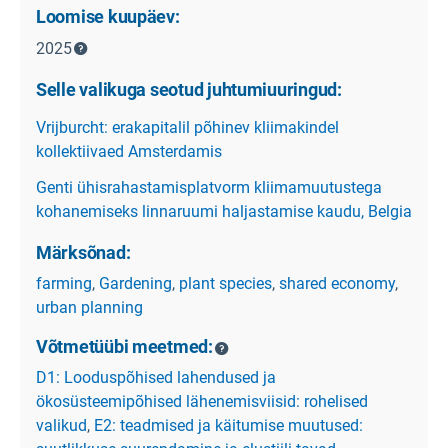
Loomise kuupäev:
2025
Selle valikuga seotud juhtumiuuringud:
Vrijburcht: erakapitalil põhinev kliimakindel
kollektiivaed Amsterdamis
Genti ühisrahastamisplatvorm kliimamuutustega
kohanemiseks linnaruumi haljastamise kaudu, Belgia
Märksõnad:
farming
,
Gardening
,
plant species
,
shared economy
,
urban planning
Võtmetüübi meetmed:
D1: Looduspõhised lahendused ja
ökosüsteemipõhised lähenemisviisid: rohelised
valikud
,
E2: teadmised ja käitumise muutused: