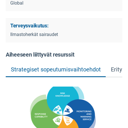
Global
Terveysvaikutus:
Ilmastoherkät sairaudet
Aiheeseen liittyvät resurssit
Strategiset sopeutumisvaihtoehdot
Erityi