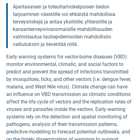
Ajantasaisen ja toteuttamiskelpoisen tiedon
tarjoaminen väestölle voi ehkäistä mahdollisia
terveysriskejä ja antaa yksilöille, yhteisöille ja
kansanterveysviranomaisille mahdollisuuden
valmistautua tautiepidemioiden mahdollisiin
vaikutuksiin ja lieventää niitä.
Early warning systems for vector-borne diseases (VBD)
monitor environmental, climatic, and social factors to
predict and prevent the spread of infections transmitted
by mosquitoes, ticks, and other vectors (i.e. dengue fever,
malaria, and West Nile virus). Climate change can have
an influence on VBD transmission as climatic conditions
affect the life cycle of vectors and the replication rates of
viruses and parasites inside the vectors. Early warning
systems rely on the detection and spatial monitoring of
pathogens, analysis of their transmission patterns,
predictive modelling to forecast potential outbreaks, and
on the timely dissemination of warnings to support