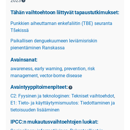
2023
Tähän vaihtoehtoon liittyvät tapaustutkimukset:
Punkkien aiheuttaman enkefaliitin (TBE) seuranta
Tšekissä
Paikallisen denguekuumeen leviämisriskin
pienentäminen Ranskassa
Avainsanat:
awareness
,
early warning
,
prevention
,
risk
management
,
vector-borne disease
Avaintyyppitoimenpiteet:
C2: Fyysinen ja teknologinen: Tekniset vaihtoehdot
,
E1: Tieto- ja käyttäytymismuutos: Tiedottaminen ja
tietoisuuden lisääminen
IPCC:n mukautusvaihtoehtojen luokat: