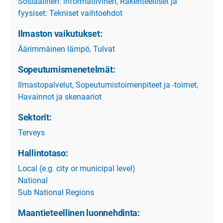
Sosiaalinen: informatiivinen
,
Rakenteelliset ja
fyysiset: Tekniset vaihtoehdot
Ilmaston vaikutukset:
Äärimmäinen lämpö
,
Tulvat
Sopeutumismenetelmät:
Ilmastopalvelut
,
Sopeutumistoimenpiteet ja -toimet
,
Havainnot ja skenaariot
Sektorit:
Terveys
Hallintotaso:
Local (e.g. city or municipal level)
National
Sub National Regions
Maantieteellinen luonnehdinta: