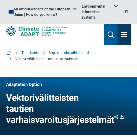
Environmental
An official website of the European
information
FI
Union | How do you know?
systems
Tietokanta
Sopeutumisvaihtoehdot
Vektorivälitteisten tautien varhaisvaroitusjärjestelmät
Adaptation Option
Vektorivälitteisten
tautien
Share
Downl
varhaisvaroitusjärjestelmät