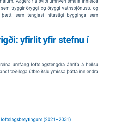
málum. Aðgerðir á sviði umhverfismála innleiða
 sem tryggir öryggi og öryggi vatnsþjónustu og
 þætti sem tengjast hitastigi bygginga sem
ði: yfirlit yfir stefnu í
greina umfang loftslagstengdra áhrifa á heilsu
 landfræðilega útbreiðslu ýmissa þátta innlendra
að loftslagsbreytingum (2021–2031)