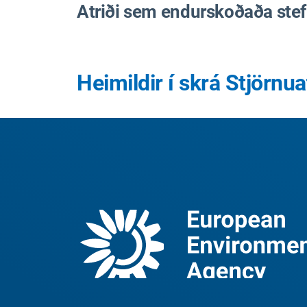
Atriði sem endurskoðaða stefnu
Heimildir í skrá Stjörn