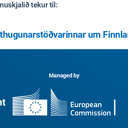
skjalið tekur til:
uathugunarstöðvarinnar um Finnl
Managed by