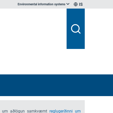
IS
Environmental information systems
ugerð um aðlögun samkvæmt
reglugerðinni um