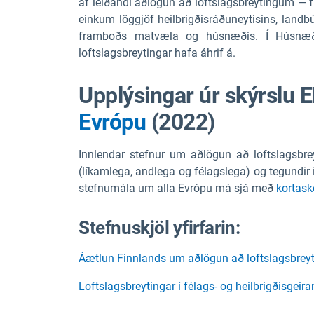
af leiðandi aðlögun að loftslagsbreytingum — 
einkum löggjöf heilbrigðisráðuneytisins, land
framboðs matvæla og húsnæðis. Í Húsnæðish
loftslagsbreytingar hafa áhrif á.
Upplýsingar úr skýrslu 
Evrópu
(2022)
Innlendar stefnur um aðlögun að loftslagsbrey
(líkamlega, andlega og félagslega) og tegundir
stefnumála um alla Evrópu má sjá með
kortas
Stefnuskjöl yfirfarin:
Áætlun Finnlands um aðlögun að loftslagsbrey
Loftslagsbreytingar í félags- og heilbrigðisge