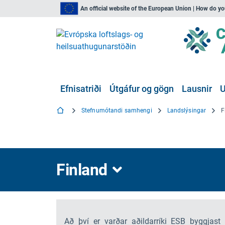
An official website of the European Union | How do y
Efnisatriði
Útgáfur og gögn
Lausnir
Stefnumótandi samhengi
Landslýsingar
F
Finland
Að því er varðar aðildarríki ESB byggjas