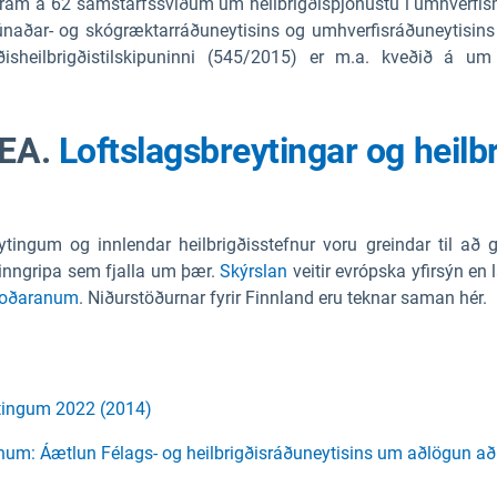
fram á 62 samstarfssviðum um heilbrigðisþjónustu í umhverfis
búnaðar- og skógræktarráðuneytisins og umhverfisráðuneytisins
eilbrigðistilskipuninni (545/2015) er m.a. kveðið á um
EEA.
Loftslagsbreytingar og heilbrig
tingum og innlendar heilbrigðisstefnur voru greindar til að 
 inngripa sem fjalla um þær.
Skýrslan
veitir evrópska yfirsýn en
koðaranum
. Niðurstöðurnar fyrir Finnland eru teknar saman hér.
tingum 2022 (2014)
iranum: Áætlun Félags- og heilbrigðisráðuneytisins um aðlögun 