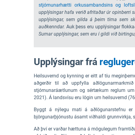
stjórnunarhætti orkusambandsins og lofts
upplýsingar hafa verið afritaðar úr opinberri
upplýsingar, sem gilda á þeim tíma sem skýr
auðkenndar.
Auk þess eru upplýsingar flokka
Sumar upplýsingar, sem eru í gildi við birting
Upplýsingar frá
regluger
Heilsuvernd og kynning er eitt af tíu meginþ
aðgerðir til að uppfylla aðlögunarmarkm
stjórnunaráætlunum og sértækum reglum um sé
2021). Á landsvísu eru lögin um heilsuvernd (76
Byggt á nýlegu mati á aðlögunarstefnu er e
björgunarþjónustu ásamt viðhaldi grunnvirkja, s.
Að því er varðar hættuna á mögulegum framtíðar