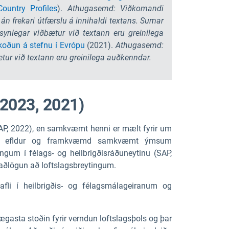
ountry Profiles
).
Athugasemd: Viðkomandi
án frekari útfærslu á innihaldi textans. Sumar
synlegar viðbætur við textann eru greinilega
koðun á stefnu í Evrópu
(2021).
Athugasemd:
bætur við textann eru greinilega auðkenndar.
2023, 2021)
AP, 2022), en samkvæmt henni er mælt fyrir um
gunin efldur og framkvæmd samkvæmt ýmsum
um í félags- og heilbrigðisráðuneytinu (SAP,
 aðlögun að loftslagsbreytingum.
li í heilbrigðis- og félagsmálageiranum og
gasta stoðin fyrir verndun loftslagsþols og þar