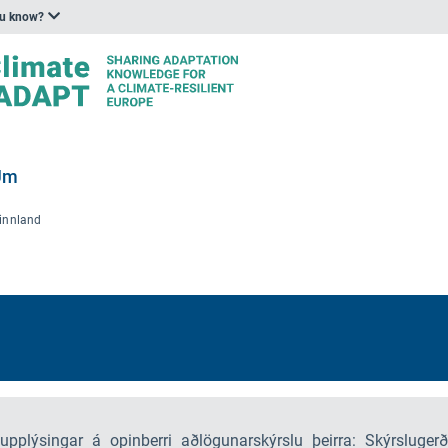
ou know?
Um
innland
t upplýsingar á opinberri aðlögunarskýrslu þeirra: Skýrsl