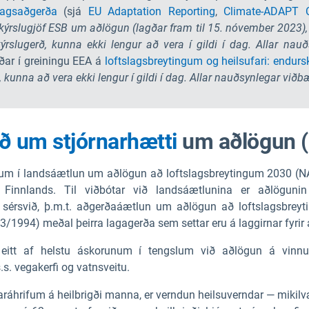
lagsaðgerða
(sjá
EU Adaptation Reporting
,
Climate-ADAPT C
 skýrslugjöf ESB um aðlögun (lagðar fram til 15. nóvember 2023), 
slugerð, kunna ekki lengur að vera í gildi í dag. Allar nauð
ðar í greiningu EEA á
loftslagsbreytingum og heilsufari: endurs
u, kunna að vera ekki lengur í gildi í dag. Allar nauðsynlegar við
ð um stjórnarhætti
um aðlögun (
emum í landsáætlun um aðlögun að loftslagsbreytingum 2030 (N
ið Finnlands. Til viðbótar við landsáætlunina er aðlö
rsvið, þ.m.t. aðgerðaáætlun um aðlögun að loftslagsbreyting
3/1994) meðal þeirra lagagerða sem settar eru á laggirnar fyrir
itt af helstu áskorunum í tengslum við aðlögun á vinnuaf
s. vegakerfi og vatnsveitu.
áhrifum á heilbrigði manna, er verndun heilsuverndar — mikilvæ