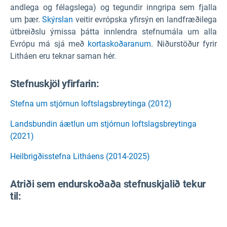
andlega og félagslega) og tegundir inngripa sem fjalla
um þær.
Skýrslan
veitir evrópska yfirsýn en landfræðilega
útbreiðslu ýmissa þátta innlendra stefnumála um alla
Evrópu má sjá með
kortaskoðaranum
. Niðurstöður fyrir
Litháen eru teknar saman hér.
Stefnuskjöl yfirfarin:
Stefna um stjórnun loftslagsbreytinga (2012)
Landsbundin áætlun um stjórnun loftslagsbreytinga
(2021)
Heilbrigðisstefna Litháens (2014-2025)
Atriði sem endurskoðaða stefnuskjalið tekur
til: