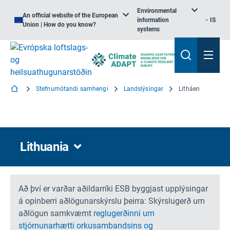
Environmental
An official website of the European
information
IS
Union | How do you know?
systems
Stefnumótandi samhengi
Landslýsingar
Litháen
Lithuania
Að því er varðar aðildarríki ESB byggjast upplýsingar
á opinberri aðlögunarskýrslu þeirra: Skýrslugerð um
aðlögun samkvæmt
reglugerðinni um
stjórnunarhætti orkusambandsins og