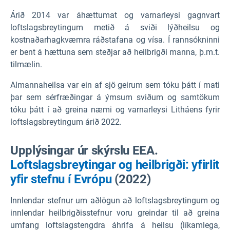
Árið 2014 var áhættumat og varnarleysi gagnvart
loftslagsbreytingum metið á sviði lýðheilsu og
kostnaðarhagkvæmra ráðstafana og vísa. Í rannsókninni
er bent á hættuna sem steðjar að heilbrigði manna, þ.m.t.
tilmælin.
Almannaheilsa var ein af sjö geirum sem tóku þátt í mati
þar sem sérfræðingar á ýmsum sviðum og samtökum
tóku þátt í að greina næmi og varnarleysi Litháens fyrir
loftslagsbreytingum árið 2022.
Upplýsingar úr skýrslu EEA.
Loftslagsbreytingar og heilbrigði: yfirlit
yfir stefnu í Evrópu
(2022)
Innlendar stefnur um aðlögun að loftslagsbreytingum og
innlendar heilbrigðisstefnur voru greindar til að greina
umfang loftslagstengdra áhrifa á heilsu (líkamlega,