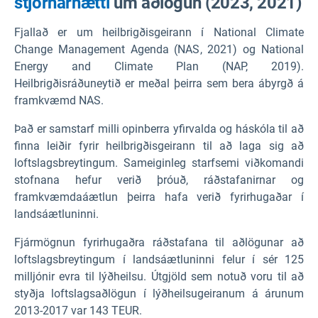
stjórnarhætti
um aðlögun (2023, 2021)
Fjallað er um heilbrigðisgeirann í National Climate
Change Management Agenda (NAS, 2021) og National
Energy and Climate Plan (NAP, 2019).
Heilbrigðisráðuneytið er meðal þeirra sem bera ábyrgð á
framkvæmd NAS.
Það er samstarf milli opinberra yfirvalda og háskóla til að
finna leiðir fyrir heilbrigðisgeirann til að laga sig að
loftslagsbreytingum. Sameiginleg starfsemi viðkomandi
stofnana hefur verið þróuð, ráðstafanirnar og
framkvæmdaáætlun þeirra hafa verið fyrirhugaðar í
landsáætluninni.
Fjármögnun fyrirhugaðra ráðstafana til aðlögunar að
loftslagsbreytingum í landsáætluninni felur í sér 125
milljónir evra til lýðheilsu. Útgjöld sem notuð voru til að
styðja loftslagsaðlögun í lýðheilsugeiranum á árunum
2013-2017 var 143 TEUR.