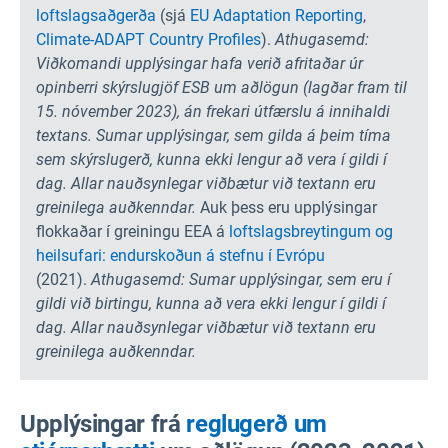
loftslagsaðgerða
(sjá
EU Adaptation Reporting
,
Climate-ADAPT Country Profiles
).
Athugasemd:
Viðkomandi upplýsingar hafa verið afritaðar úr
opinberri skýrslugjöf ESB um aðlögun (lagðar fram til
15. nóvember 2023), án frekari útfærslu á innihaldi
textans. Sumar upplýsingar, sem gilda á þeim tíma
sem skýrslugerð, kunna ekki lengur að vera í gildi í
dag. Allar nauðsynlegar viðbætur við textann eru
greinilega auðkenndar.
Auk þess eru upplýsingar
flokkaðar í greiningu EEA á
loftslagsbreytingum og
heilsufari: endurskoðun á stefnu í Evrópu
(2021).
Athugasemd: Sumar upplýsingar, sem eru í
gildi við birtingu, kunna að vera ekki lengur í gildi í
dag. Allar nauðsynlegar viðbætur við textann eru
greinilega auðkenndar.
Upplýsingar frá
reglugerð um