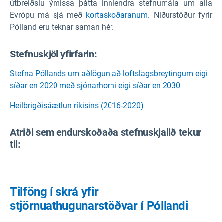
útbreiðslu ýmissa þátta innlendra stefnumála um alla
Evrópu má sjá með
kortaskoðaranum
. Niðurstöður fyrir
Pólland eru teknar saman hér.
Stefnuskjöl yfirfarin:
Stefna Póllands um aðlögun að loftslagsbreytingum eigi
síðar en 2020 með sjónarhorni eigi síðar en 2030
Heilbrigðisáætlun ríkisins (2016-2020)
Atriði sem endurskoðaða stefnuskjalið tekur
til:
Tilföng í skrá yfir
stjörnuathugunarstöðvar í Póllandi