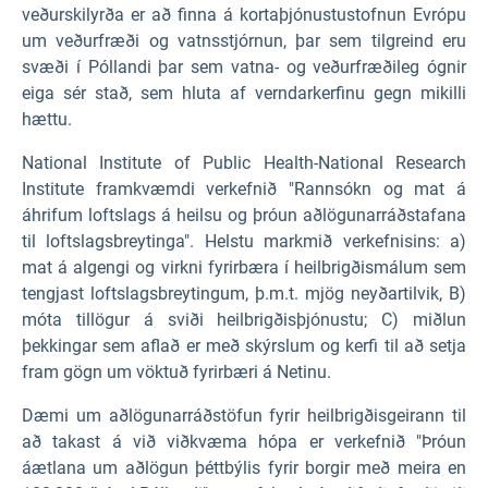
veðurskilyrða er að finna á kortaþjónustustofnun Evrópu
um veðurfræði og vatnsstjórnun, þar sem tilgreind eru
svæði í Póllandi þar sem vatna- og veðurfræðileg ógnir
eiga sér stað, sem hluta af verndarkerfinu gegn mikilli
hættu.
National Institute of Public Health-National Research
Institute framkvæmdi verkefnið "Rannsókn og mat á
áhrifum loftslags á heilsu og þróun aðlögunarráðstafana
til loftslagsbreytinga". Helstu markmið verkefnisins: a)
mat á algengi og virkni fyrirbæra í heilbrigðismálum sem
tengjast loftslagsbreytingum, þ.m.t. mjög neyðartilvik, B)
móta tillögur á sviði heilbrigðisþjónustu; C) miðlun
þekkingar sem aflað er með skýrslum og kerfi til að setja
fram gögn um vöktuð fyrirbæri á Netinu.
Dæmi um aðlögunarráðstöfun fyrir heilbrigðisgeirann til
að takast á við viðkvæma hópa er verkefnið "Þróun
áætlana um aðlögun þéttbýlis fyrir borgir með meira en