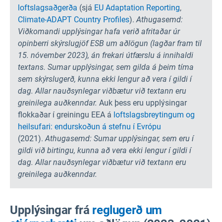
loftslagsaðgerða
(sjá
EU Adaptation Reporting
,
Climate-ADAPT Country Profiles
).
Athugasemd:
Viðkomandi upplýsingar hafa verið afritaðar úr
opinberri skýrslugjöf ESB um aðlögun (lagðar fram til
15. nóvember 2023), án frekari útfærslu á innihaldi
textans. Sumar upplýsingar, sem gilda á þeim tíma
sem skýrslugerð, kunna ekki lengur að vera í gildi í
dag. Allar nauðsynlegar viðbætur við textann eru
greinilega auðkenndar.
Auk þess eru upplýsingar
flokkaðar í greiningu EEA á
loftslagsbreytingum og
heilsufari: endurskoðun á stefnu í Evrópu
(2021).
Athugasemd: Sumar upplýsingar, sem eru í
gildi við birtingu, kunna að vera ekki lengur í gildi í
dag. Allar nauðsynlegar viðbætur við textann eru
greinilega auðkenndar.
Upplýsingar frá
reglugerð um