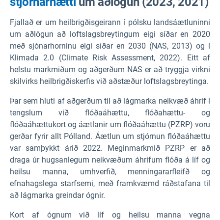
stjórnarhætti
um aðlögun (2023, 2021)
Fjallað er um heilbrigðisgeirann í pólsku landsáætluninni
um aðlögun að loftslagsbreytingum eigi síðar en 2020
með sjónarhorninu eigi síðar en 2030 (NAS, 2013) og í
Klimada 2.0 (Climate Risk Assessment, 2022). Eitt af
helstu markmiðum og aðgerðum NAS er að tryggja virkni
skilvirks heilbrigðiskerfis við aðstæður loftslagsbreytinga.
Þar sem hluti af aðgerðum til að lágmarka neikvæð áhrif í
tengslum við flóðaáhættu, flóðahættu- og
flóðaáhættukort og áætlanir um flóðaáhættu (PZRP) voru
gerðar fyrir allt Pólland. Áætlun um stjórnun flóðaáhættu
var samþykkt árið 2022. Meginmarkmið PZRP er að
draga úr hugsanlegum neikvæðum áhrifum flóða á líf og
heilsu manna, umhverfið, menningararfleifð og
efnahagslega starfsemi, með framkvæmd ráðstafana til
að lágmarka greindar ógnir.
Kort af ógnum við líf og heilsu manna vegna