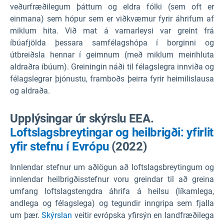
veðurfræðilegum þáttum og eldra fólki (sem oft er
einmana) sem hópur sem er viðkvæmur fyrir áhrifum af
miklum hita. Við mat á varnarleysi var greint frá
íbúafjölda þessara samfélagshópa í borginni og
útbreiðsla hennar í geimnum (með miklum meirihluta
aldraðra íbúum). Greiningin náði til félagslegra innviða og
félagslegrar þjónustu, framboðs þeirra fyrir heimilislausa
og aldraða.
Upplýsingar úr skýrslu EEA.
Loftslagsbreytingar og heilbrigði: yfirlit
yfir stefnu í Evrópu
(2022)
Innlendar stefnur um aðlögun að loftslagsbreytingum og
innlendar heilbrigðisstefnur voru greindar til að greina
umfang loftslagstengdra áhrifa á heilsu (líkamlega,
andlega og félagslega) og tegundir inngripa sem fjalla
um þær.
Skýrslan
veitir evrópska yfirsýn en landfræðilega