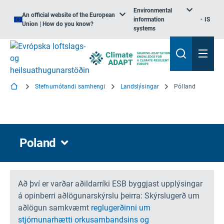
Environmental
An official website of the European
information
IS
Union | How do you know?
systems
Stefnumótandi samhengi
Landslýsingar
Pólland
Poland
Að því er varðar aðildarríki ESB byggjast upplýsingar
á opinberri aðlögunarskýrslu þeirra: Skýrslugerð um
aðlögun samkvæmt
reglugerðinni um
stjórnunarhætti orkusambandsins og