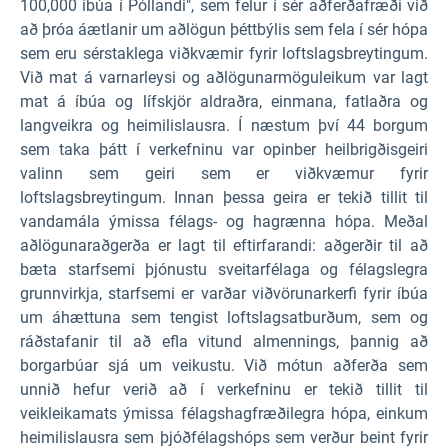
100,000 íbúa í Póllandi", sem felur í sér aðferðafræði við
að þróa áætlanir um aðlögun þéttbýlis sem fela í sér hópa
sem eru sérstaklega viðkvæmir fyrir loftslagsbreytingum.
Við mat á varnarleysi og aðlögunarmöguleikum var lagt
mat á íbúa og lífskjör aldraðra, einmana, fatlaðra og
langveikra og heimilislausra. Í næstum því 44 borgum
sem taka þátt í verkefninu var opinber heilbrigðisgeiri
valinn sem geiri sem er viðkvæmur fyrir
loftslagsbreytingum. Innan þessa geira er tekið tillit til
vandamála ýmissa félags- og hagrænna hópa. Meðal
aðlögunaraðgerða er lagt til eftirfarandi: aðgerðir til að
bæta starfsemi þjónustu sveitarfélaga og félagslegra
grunnvirkja, starfsemi er varðar viðvörunarkerfi fyrir íbúa
um áhættuna sem tengist loftslagsatburðum, sem og
ráðstafanir til að efla vitund almennings, þannig að
borgarbúar sjá um veikustu. Við mótun aðferða sem
unnið hefur verið að í verkefninu er tekið tillit til
veikleikamats ýmissa félagshagfræðilegra hópa, einkum
heimilislausra sem þjóðfélagshóps sem verður beint fyrir