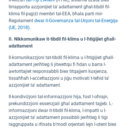
tirrapporta azzjonijiet ta’ adattament għat-tibdil fil-
klima fil-pajjiżi membri tal-EEA, bħala parti mir-
Regolament
dwar il-Governanza tal-Unjoni tal-Enerġija
(UE, 2018).
II. Nikkomunikaw it-tibdil fil-klima u l-ħtiġijiet għall-
adattament
Il-komunikazzjoni tat-tibdil fil-klima u l-ħtiġijiet għall-
adattament jenħtieġ li jitwettqu fi ħdan u barra l-
awtoritajiet responsabbli biex titqajjem kuxjenza,
tissaħħaħ l-aċċettazzjoni u jiġu motivati t-teħid ta’
azzjonijiet ta’ adattament.
Il-kondiviżjoni tal-informazzjoni hija, fost l-oħrajn,
prekundizzjoni essenzjali għal adattament tajjeb. L-
informazzjoni dwar it-tibdil fil-klima, l-impatti u l-
azzjonijiet ta’ adattament possibbli jenħtieġ li tiġi
raggruppata u rfinata b’modi orjentati lejn l-utent biex