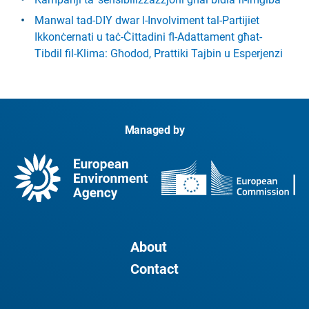
Manwal tad-DIY dwar l-Involviment tal-Partijiet
Ikkonċernati u taċ-Ċittadini fl-Adattament għat-
Tibdil fil-Klima: Għodod, Prattiki Tajbin u Esperjenzi
Managed by
About
Contact