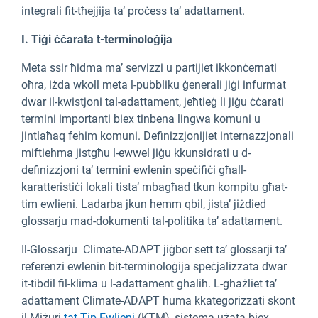
integrali fit-tħejjija ta’ proċess ta’ adattament.
I. Tiġi ċċarata t-terminoloġija
Meta ssir ħidma ma’ servizzi u partijiet ikkonċernati
oħra, iżda wkoll meta l-pubbliku ġenerali jiġi infurmat
dwar il-kwistjoni tal-adattament, jeħtieġ li jiġu ċċarati
termini importanti biex tinbena lingwa komuni u
jintlaħaq fehim komuni. Definizzjonijiet internazzjonali
miftiehma jistgħu l-ewwel jiġu kkunsidrati u d-
definizzjoni ta’ termini ewlenin speċifiċi għall-
karatteristiċi lokali tista’ mbagħad tkun kompitu għat-
tim ewlieni. Ladarba jkun hemm qbil, jista’ jiżdied
glossarju mad-dokumenti tal-politika ta’ adattament.
Il-Glossarju
Climate-ADAPT jiġbor sett ta’ glossarji ta’
referenzi ewlenin bit-terminoloġija speċjalizzata dwar
it-tibdil fil-klima u l-adattament għalih. L-għażliet ta’
adattament Climate-ADAPT huma kkategorizzati skont
il-Miżuri
tat-Tip Ewlieni
(KTM), sistema użata biex