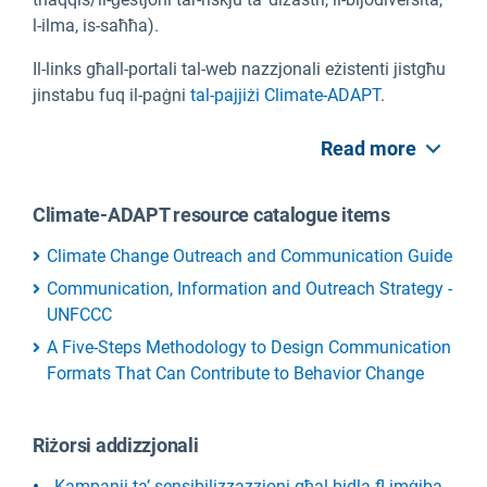
l-ilma, is-saħħa).
Il-links għall-portali tal-web nazzjonali eżistenti jistgħu
jinstabu fuq il-paġni
tal-pajjiżi Climate-ADAPT
.
Read more
Climate-ADAPT resource catalogue items
Climate Change Outreach and Communication Guide
Communication, Information and Outreach Strategy -
UNFCCC
A Five-Steps Methodology to Design Communication
Formats That Can Contribute to Behavior Change
Riżorsi addizzjonali
Kampanji ta’ sensibilizzazzjoni għal bidla fl-imġiba