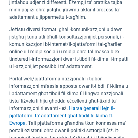
jintlaħqu udjenzi differenti. Eżempji ta’ prattika tajba
minn pajjiżi oħra jistgħu jrawmu aktar il-proċess ta’
adattament u jippermettu t-tagħlim.
Jeżistu diversi formati għall-komunikazzjoni u dawn
jistgħu jkunu utli bħall-konsultazzjonijiet personali, il-
komunikazzjoni bl-internet/il-pjattaformi tal-għarfien
online u l-midja soċjali u midja oħra tal-massa biex
tinxtered l-informazzjoni dwar it-tibdil fil-klima, l-impatti
u l-azzjonijiet possibbli ta’ adattament.
Portal web/pjattaforma nazzjonali li tiġbor
informazzjoni mfassla apposta dwar it-tibdil fil-klima u
l-adattament għat-tibdil fil-klima fil-lingwa nazzjonali
tista’ tiżvela li hija għodda eċċellenti għat-tixrid ta’
informazzjoni rilevanti - eż.
Ħarsa ġenerali lejn il-
pjattaformi ta’ adattament għat-tibdil fil-klima fl-
Ewropa.
Tali pjattaforma għandha tkun konnessa ma’
portali eżistenti oħra dwar il-politiki settorjali (eż. it-
tnaqqis/il-ġestjoni tar-riskju ta’ diżastri, il-bijodiversità,