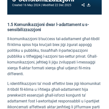
Share
Download
Created
16 May 2024
Modified
22 Dec 2025
1.5 Komunikazzjoni dwar l-adattament u s-
sensibilizzazzjoni
Il-komunikazzjoni b’suċċess tal-adattament għat-tibdil
fil-klima spiss hija kruċjali biex jiġi żgurat appoġġ
politiku u pubbliku, tissaħħaħ il-parteċipazzjoni
pubblika u titħeġġeġ l-azzjoni tas-settur privat. Għall-
komunikazzjoni, jeħtieġ li jiġu żviluppati l-messaġġi
xierqa fl-aktar formati xierqa għal udjenzi fil-mira
differenti.
L-identifikazzjoni ta’ modi effettivi biex jiġi kkomunikat
it-tibdil fil-klima u l-ħtieġa għall-adattament hija
prerekwiżit essenzjali għall-isforzi konġunti ta’
adattament fost l-awtoritajiet responsabbli u l-partijiet
ikkonċernati affettwati aktar jenħtieġ li jiffurmaw parti