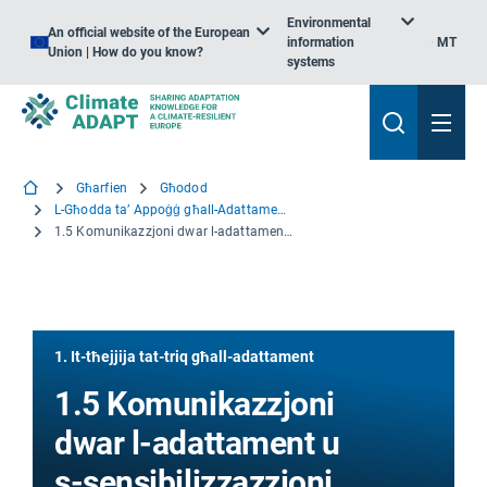
Environmental
An official website of the European
information
MT
Union | How do you know?
systems
Għarfien
Għodod
L-Għodda ta’ Appoġġ għall-Adattament – Nibdew
1.5 Komunikazzjoni dwar l-adattament u s-sensibilizzazzjoni
1. It-tħejjija tat-triq għall-adattament
1.5 Komunikazzjoni
dwar l-adattament u
s-sensibilizzazzjoni