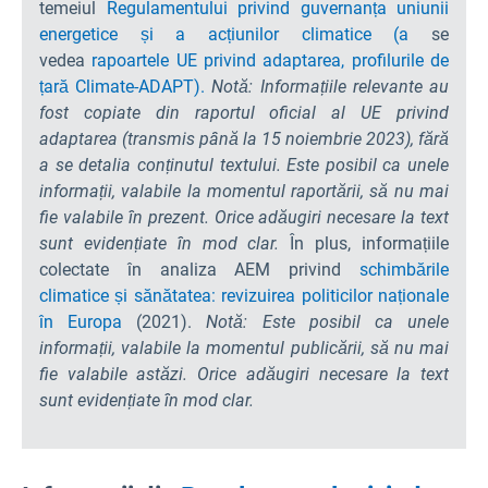
temeiul
Regulamentului privind guvernanța uniunii
energetice și a acțiunilor climatice (a
se
vedea
rapoartele UE privind adaptarea,
profilurile de
țară Climate-ADAPT).
Notă: Informațiile relevante au
fost copiate din raportul oficial al UE privind
adaptarea (transmis până la 15 noiembrie 2023), fără
a se detalia conținutul textului. Este posibil ca unele
informații, valabile la momentul raportării, să nu mai
fie valabile în prezent. Orice adăugiri necesare la text
sunt evidențiate în mod clar.
În plus, informațiile
colectate în analiza AEM privind
schimbările
climatice și sănătatea: revizuirea politicilor naționale
în Europa
(2021).
Notă: Este posibil ca unele
informații, valabile la momentul publicării, să nu mai
fie valabile astăzi. Orice adăugiri necesare la text
sunt evidențiate în mod clar.