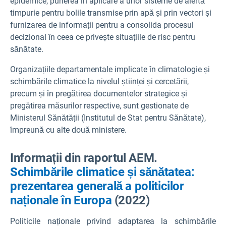
epidemice, punerea în aplicare a unor sisteme de alertă
timpurie pentru bolile transmise prin apă și prin vectori și
furnizarea de informații pentru a consolida procesul
decizional în ceea ce privește situațiile de risc pentru
sănătate.
Organizațiile departamentale implicate în climatologie și
schimbările climatice la nivelul științei și cercetării,
precum și în pregătirea documentelor strategice și
pregătirea măsurilor respective, sunt gestionate de
Ministerul Sănătății (Institutul de Stat pentru Sănătate),
împreună cu alte două ministere.
Informații din raportul AEM.
Schimbările climatice și sănătatea:
prezentarea generală a politicilor
naționale în Europa
(2022)
Politicile naționale privind adaptarea la schimbările