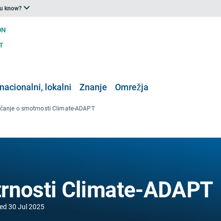
ou know?
nacionalni, lokalni
Znanje
Omrežja
čanje o smotrnosti Climate-ADAPT
trnosti Climate-ADAPT
ied
30 Jul 2025