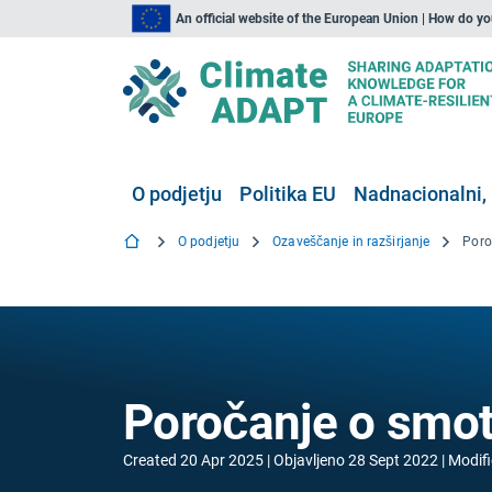
An official website of the European Union | How do y
O podjetju
Politika EU
Nadnacionalni, 
O podjetju
Ozaveščanje in razširjanje
Poro
Poročanje o smo
Created
20 Apr 2025
Objavljeno
28 Sept 2022
Modif