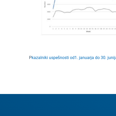
P
kazalniki uspešnosti od
1. januarja do 30. juni