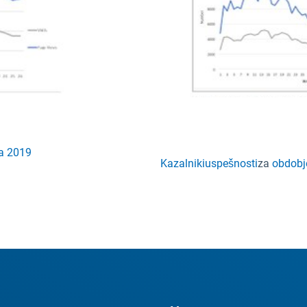
ja 2019
Kazalniki
uspešnosti
za
obdobje