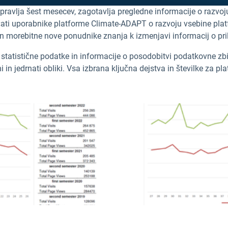
pravlja šest mesecev, zagotavlja pregledne informacije o razvoj
eščati uporabnike platforme Climate-ADAPT o razvoju vsebine pl
 in morebitne nove ponudnike znanja k izmenjavi informacij o pr
e statistične podatke in informacije o posodobitvi podatkovne zbi
i in jedrnati obliki. Vsa izbrana ključna dejstva in številke za