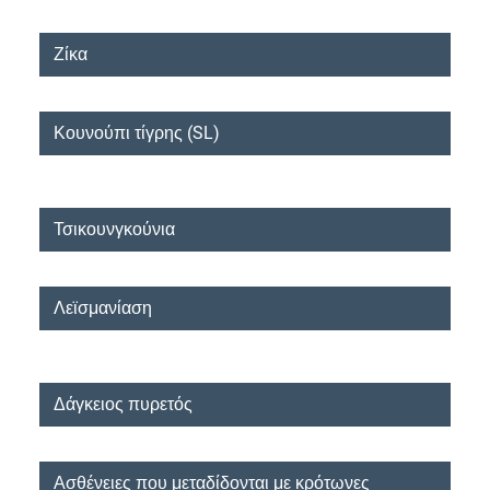
Ζίκα
Κουνούπι τίγρης (SL)
Τσικουνγκούνια
Λεϊσμανίαση
Δάγκειος πυρετός
Ασθένειες που μεταδίδονται με κρότωνες