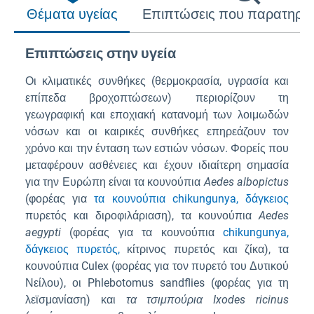
Θέματα υγείας
Επιπτώσεις που παρατηρή
Επιπτώσεις στην υγεία
Οι κλιματικές συνθήκες (θερμοκρασία, υγρασία και
επίπεδα βροχοπτώσεων) περιορίζουν τη
γεωγραφική και εποχιακή κατανομή των λοιμωδών
νόσων και οι καιρικές συνθήκες επηρεάζουν τον
χρόνο και την ένταση των εστιών νόσων. Φορείς που
μεταφέρουν ασθένειες και έχουν ιδιαίτερη σημασία
για την Ευρώπη είναι τα κουνούπια
Aedes albopictus
(φορέας για
τα κουνούπια chikungunya,
δάγκειος
πυρετός και διροφιλάριαση), τα κουνούπια
Aedes
aegypti
(φορέας για τα κουνούπια
chikungunya,
δάγκειος πυρετός,
κίτρινος πυρετός και ζίκα), τα
κουνούπια Culex (φορέας για τον πυρετό του Δυτικού
Νείλου), οι Phlebotomus sandflies (φορέας για τη
λεϊσμανίαση) και
τα τσιμπούρια Ixodes ricinus