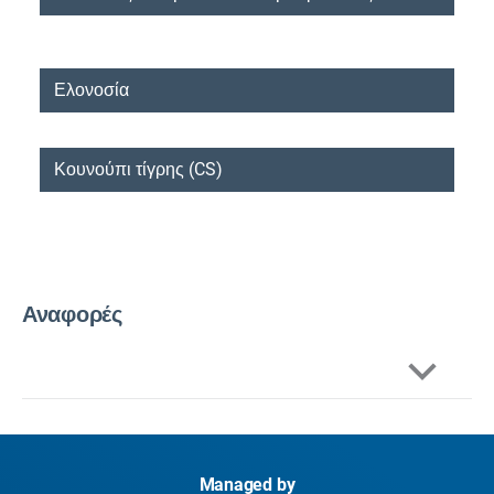
Ελονοσία
Κουνούπι τίγρης (CS)
Αναφορές
EASAC, 2019,
The imperative of climate action to
protect human health in Europe (Η επιτακτική
ανάγκη της δράσης για το κλίμα για την προστασία
Managed by