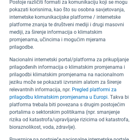
Postoje različiti formati za komunikaciju koji se mogu
pokazati korisnima, kao što su osobna savjetovanja,
internetske komunikacijske platforme / internetske
platforme znanja te društveni mediji i drugi masovni
mediji, za širenje informacija o klimatskim
promjenama, učincima i mogućim mjerama
prilagodbe.
Nacionalni internetski portal/platforma za prikupljanje
prilagođenih informacija o klimatskim promjenama i
prilagodbi klimatskim promjenama na nacionalnom
jeziku može se pokazati izvrsnim alatom za širenje
relevantnih informacija, npr.
Pregled platformi za
prilagodbu klimatskim promjenama u Europi.
Takva bi
platforma trebala biti povezana s drugim postojećim
portalima o sektorskim politikama (npr. smanjenje
rizika od katastrofa/upravljanje rizicima od katastrofa,
bioraznolikost, voda, zdravlje).
Poveznice na postojeće nacionalne internetske portale