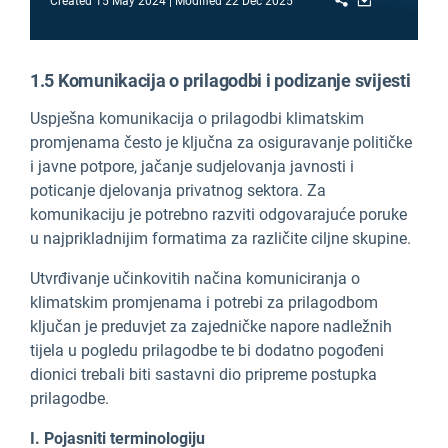
Created
15 May 2024
Modified
22 Dec 2025
1.5 Komunikacija o prilagodbi i podizanje svijesti
Uspješna komunikacija o prilagodbi klimatskim
promjenama često je ključna za osiguravanje političke
i javne potpore, jačanje sudjelovanja javnosti i
poticanje djelovanja privatnog sektora. Za
komunikaciju je potrebno razviti odgovarajuće poruke
u najprikladnijim formatima za različite ciljne skupine.
Utvrđivanje učinkovitih načina komuniciranja o
klimatskim promjenama i potrebi za prilagodbom
ključan je preduvjet za zajedničke napore nadležnih
tijela u pogledu prilagodbe te bi dodatno pogođeni
dionici trebali biti sastavni dio pripreme postupka
prilagodbe.
I. Pojasniti terminologiju