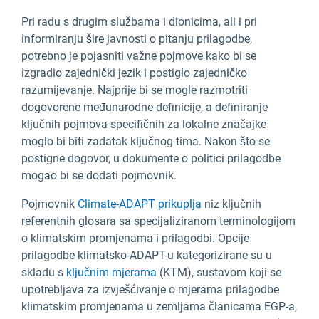
Pri radu s drugim službama i dionicima, ali i pri
informiranju šire javnosti o pitanju prilagodbe,
potrebno je pojasniti važne pojmove kako bi se
izgradio zajednički jezik i postiglo zajedničko
razumijevanje. Najprije bi se mogle razmotriti
dogovorene međunarodne definicije, a definiranje
ključnih pojmova specifičnih za lokalne značajke
moglo bi biti zadatak ključnog tima. Nakon što se
postigne dogovor, u dokumente o politici prilagodbe
mogao bi se dodati pojmovnik.
Pojmovnik
Climate-ADAPT prikuplja
niz ključnih
referentnih glosara sa specijaliziranom terminologijom
o klimatskim promjenama i prilagodbi. Opcije
prilagodbe klimatsko-ADAPT-u kategorizirane su u
skladu s
ključnim mjerama
(KTM), sustavom koji se
upotrebljava za izvješćivanje o mjerama prilagodbe
klimatskim promjenama u zemljama članicama EGP-a,