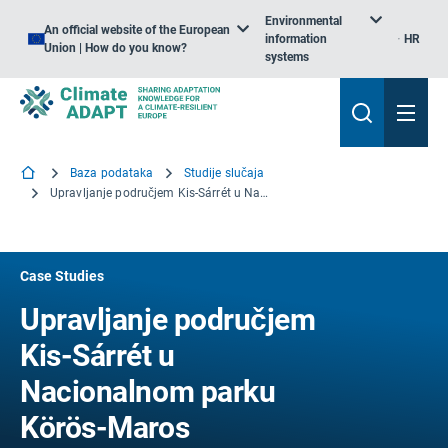
Environmental
An official website of the European
information
HR
Union | How do you know?
systems
Baza podataka
Studije slučaja
Upravljanje područjem Kis-Sárrét u Nacionalnom parku Körös-Maros prilagođeno klimatskim promjenama
Case Studies
Upravljanje područjem
Kis-Sárrét u
Nacionalnom parku
Körös-Maros