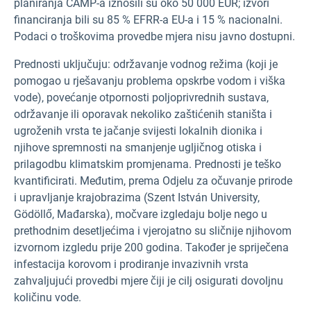
planiranja CAMP-a iznosili su oko 50 000 EUR; izvori
financiranja bili su 85 % EFRR-a EU-a i 15 % nacionalni.
Podaci o troškovima provedbe mjera nisu javno dostupni.
Prednosti uključuju: održavanje vodnog režima (koji je
pomogao u rješavanju problema opskrbe vodom i viška
vode), povećanje otpornosti poljoprivrednih sustava,
održavanje ili oporavak nekoliko zaštićenih staništa i
ugroženih vrsta te jačanje svijesti lokalnih dionika i
njihove spremnosti na smanjenje ugljičnog otiska i
prilagodbu klimatskim promjenama. Prednosti je teško
kvantificirati. Međutim, prema Odjelu za očuvanje prirode
i upravljanje krajobrazima (Szent István University,
Gödöllő, Mađarska), močvare izgledaju bolje nego u
prethodnim desetljećima i vjerojatno su sličnije njihovom
izvornom izgledu prije 200 godina. Također je spriječena
infestacija korovom i prodiranje invazivnih vrsta
zahvaljujući provedbi mjere čiji je cilj osigurati dovoljnu
količinu vode.