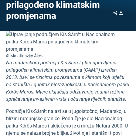
prilagođeno klimatskim
Share
Downl
promjenama
© Malatinszky Ákos
Na mađarskom području Kis-Sárrét plan upravljanja
prilagođen klimatskim promjenama (CAMP) izrađen
2013. bavi se rizicima povezanima s klimom koji utječu
na staništa i gubitak bioraznolikosti u nacionalnom parku
Körös-Maros. Mjere uključuju održavanje vodnih režima,
sprečavanje invazivnih vrsta i očuvanje riječnih staništa.
Područje Kis-Sárrét nalazi se u jugoistočnoj Mađarskoj u
blizini rumunjske granice. Područje je dio Nacionalnog
parka Körös-Maros i uključeno je u mrežu Natura 2000. U
njemu se nalaze brojne biljke, životinje i stanišni tipovi