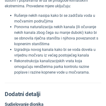
sušom i poplavama te da se prilagode klimatskim
ekstremima. Provedene mjere uključuju:
Rušenje nekih nasipa kako bi se zadržala voda u
močvarnim područjima
Ponovna naturalizacija nekih kanala (ili očuvanje
nekih kanala zbog čega su manje duboki) kako bi
se obnovila riječna staništa i njihova povezanost s
kopnenim staništima
Izgradnja novog kanala kako bi se voda dovela u
vrijednu močvaru iz većeg postojećeg kanala
Rekonstrukcija kanalizacijskih vrata koja
omogućuju rendžerima parka kontrolu razine
poplave i razine kopnene vode u močvarama.
Dodatni detalji
Sudjelovanje dionika