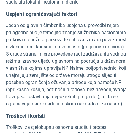
sudjeluju lokalni i regionalni dionici.
Uspjeh i ograničavajući faktori
Jedan od glavnih čimbenika uspjeha u provedbi mjera
prilagodbe bilo je temeljito znanje službenika nacionalnih
parkova i rendžera parkova te njihova izravna povezanost
s vlasnicima i korisnicima zemljišta (poljoprivrednicima).
S druge strane, mjere provedene radi zadržavanja vodnog
režima izravno utječu uglavnom na područja u državnom
vlasništvu kojima upravlja NP. Naime, poljoprivrednici koji
unajmljuju zemljište od države moraju strogo slijediti
posebna ograničenja očuvanja prirode koja nameće NP
(npr. kasna košnja, bez noćnih radova, bez navodnjavanja
travnjaka, ostavljanja nepokretnih pruga itd.), ali ta se
ograničenja nadoknađuju niskom naknadom za najam).
Troškovi i koristi
Troškovi za cjelokupnu osnovnu studiju i proces