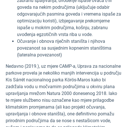
zabranu spaljivanja, uvođenje ispaše ovaca i/ili
goveda na nekim područjima (uključuje odabir
odgovarajućih pasmina goveda i vremena ispaše za
optimizaciju koristi), izbjegavanje prekomjerne
ispaše u mokrim područjima, košnju, zabranu
uvođenja egzotičnih vrsta riba u vode.
Očuvanje i obnova riječnih staništa i njihova
povezanost sa susjednim kopnenim staništima
(lateralna povezanost)
Nedavno (2019.), uz mjere CAMP-a, Uprava za nacionalne
parkove provela je nekoliko manjih intervencija u području
Kis Sárrét nacionalnog parka Körös-Maros kako bi
zadržala vodu u močvarnim područjima u okviru plana
upravljanja mrežom Natura 2000 donesenog 2018. Iako
te mjere službeno nisu označene kao mjere prilagodbe
klimatskim promjenama (ali kao projekt očuvanja,
upravljanja i obnove staništa), one definitivno pomažu
prirodnim područjima da se nose s nestašicom vode,