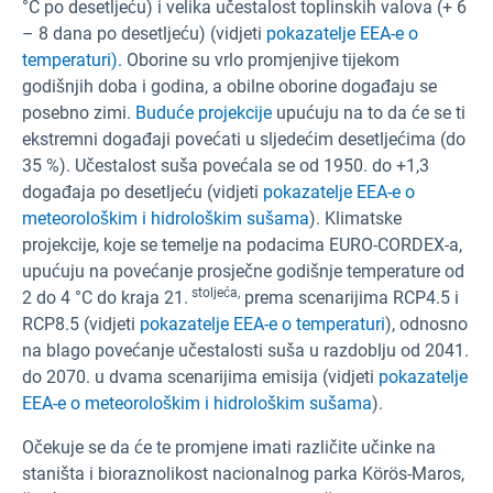
°C po desetljeću) i velika učestalost toplinskih valova (+ 6
– 8 dana po desetljeću) (vidjeti
pokazatelje EEA-e o
temperaturi).
Oborine su vrlo promjenjive tijekom
godišnjih doba i godina, a obilne oborine događaju se
posebno zimi.
Buduće projekcije
upućuju na to da će se ti
ekstremni događaji povećati u sljedećim desetljećima (do
35 %). Učestalost suša povećala se od 1950. do +1,3
događaja po desetljeću (vidjeti
pokazatelje EEA-e o
meteorološkim i hidrološkim sušama
). Klimatske
projekcije, koje se temelje na podacima EURO-CORDEX-a,
upućuju na povećanje prosječne godišnje temperature od
stoljeća,
2 do 4 °C do kraja 21.
prema scenarijima RCP4.5 i
RCP8.5 (vidjeti
pokazatelje EEA-e o temperaturi
), odnosno
na blago povećanje učestalosti suša u razdoblju od 2041.
do 2070. u dvama scenarijima emisija (vidjeti
pokazatelje
EEA-e o meteorološkim i hidrološkim sušama
).
Očekuje se da će te promjene imati različite učinke na
staništa i bioraznolikost nacionalnog parka Körös-Maros,