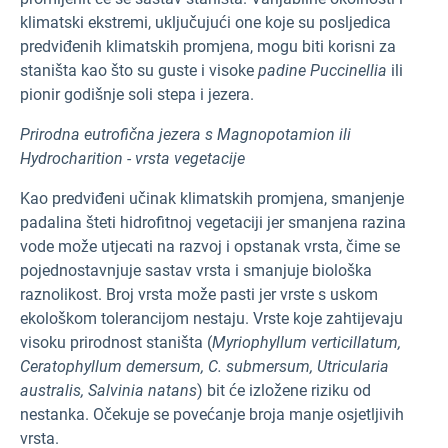
klimatski ekstremi, uključujući one koje su posljedica
predviđenih klimatskih promjena, mogu biti korisni za
staništa kao što su guste i visoke
padine Puccinellia
ili
pionir godišnje soli stepa i jezera.
Prirodna eutrofična jezera s Magnopotamion ili
Hydrocharition - vrsta vegetacije
Kao predviđeni učinak klimatskih promjena, smanjenje
padalina šteti hidrofitnoj vegetaciji jer smanjena razina
vode može utjecati na razvoj i opstanak vrsta, čime se
pojednostavnjuje sastav vrsta i smanjuje biološka
raznolikost. Broj vrsta može pasti jer vrste s uskom
ekološkom tolerancijom nestaju. Vrste koje zahtijevaju
visoku prirodnost staništa (
Myriophyllum verticillatum,
Ceratophyllum demersum, C. submersum, Utricularia
australis, Salvinia natans
) bit će izložene riziku od
nestanka. Očekuje se povećanje broja manje osjetljivih
vrsta.