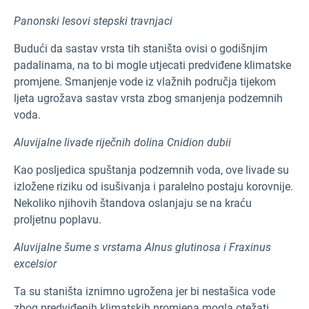
Panonski lesovi stepski travnjaci
Budući da sastav vrsta tih staništa ovisi o godišnjim
padalinama, na to bi mogle utjecati predviđene klimatske
promjene. Smanjenje vode iz vlažnih područja tijekom
ljeta ugrožava sastav vrsta zbog smanjenja podzemnih
voda.
Aluvijalne livade riječnih dolina Cnidion dubii
Kao posljedica spuštanja podzemnih voda, ove livade su
izložene riziku od isušivanja i paralelno postaju korovnije.
Nekoliko njihovih štandova oslanjaju se na kraću
proljetnu poplavu.
Aluvijalne šume s vrstama Alnus glutinosa i Fraxinus
excelsior
Ta su staništa iznimno ugrožena jer bi nestašica vode
zbog predviđenih klimatskih promjena mogla otežati