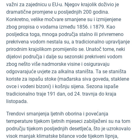
važni za zajednicu u EU-u. Njegov krajolik doživio je
dramatične promjene u posljednjih 200 godina.
Konkretno, velike močvare smanjene su i izmijenjene
zbog propisa o vodama između 1856. i 1879. Kao
posljedica toga, mnoga područja stalno ili privremeno
prekrivena vodom nestala su, a tradicionalno upravljanje
prirodnim krajolikom promijenilo se. Unatoč tome, neki
dijelovi područja i dalje su sezonski prekriveni vodom
zbog nešto više nadmorske visine i osiguravaju
odgovarajuće uvjete za alkalna staništa. Ta se staništa
koriste za ispašu stoke (mađarska siva goveda, staklene
ovce i vodeni bizoni) i košnju sijena. Sezona ispaše
tradicionalno traje 191 dan, od 24. travnja do kraja
listopada.
Trendovi smanjenja ljetnih oborina i povećanja
temperature tijekom ljetnih mjeseci zabilježeni su na tom
području tijekom posljednjih desetljeća, što je uzrokovalo
visok manjak klimatske bilance vode tijekom lipnja,