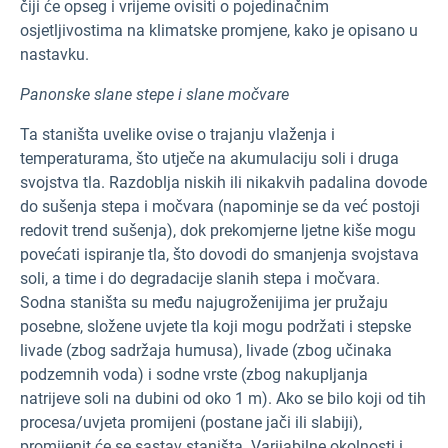
čiji će opseg i vrijeme ovisiti o pojedinačnim
osjetljivostima na klimatske promjene, kako je opisano u
nastavku.
Panonske slane stepe i slane močvare
Ta staništa uvelike ovise o trajanju vlaženja i
temperaturama, što utječe na akumulaciju soli i druga
svojstva tla. Razdoblja niskih ili nikakvih padalina dovode
do sušenja stepa i močvara (napominje se da već postoji
redovit trend sušenja), dok prekomjerne ljetne kiše mogu
povećati ispiranje tla, što dovodi do smanjenja svojstava
soli, a time i do degradacije slanih stepa i močvara.
Sodna staništa su među najugroženijima jer pružaju
posebne, složene uvjete tla koji mogu podržati i stepske
livade (zbog sadržaja humusa), livade (zbog učinaka
podzemnih voda) i sodne vrste (zbog nakupljanja
natrijeve soli na dubini od oko 1 m). Ako se bilo koji od tih
procesa/uvjeta promijeni (postane jači ili slabiji),
promijenit će se sastav staništa. Varijabilne okolnosti i