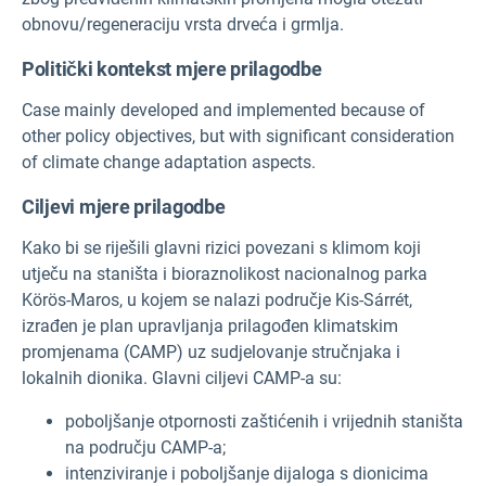
obnovu/regeneraciju vrsta drveća i grmlja.
Politički kontekst mjere prilagodbe
Case mainly developed and implemented because of
other policy objectives, but with significant consideration
of climate change adaptation aspects.
Ciljevi mjere prilagodbe
Kako bi se riješili glavni rizici povezani s klimom koji
utječu na staništa i bioraznolikost nacionalnog parka
Körös-Maros, u kojem se nalazi područje Kis-Sárrét,
izrađen je plan upravljanja prilagođen klimatskim
promjenama (CAMP) uz sudjelovanje stručnjaka i
lokalnih dionika. Glavni ciljevi CAMP-a su:
poboljšanje otpornosti zaštićenih i vrijednih staništa
na području CAMP-a;
intenziviranje i poboljšanje dijaloga s dionicima