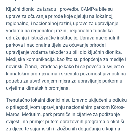
Ključni dionici za izradu i provedbu CAMP-a bile su
uprave za očuvanje prirode koje djeluju na lokalnoj,
regionalnoj i nacionalnoj razini, uprave za upravljanje
vodama na regionalnoj razini, regionalna turistička
udruženja i istraživačke institucije. Uprava nacionalnih
parkova i nacionalna tijela za očuvanje prirode i
upravljanje vodama također su bili dio ključnih dionika.
Medijska komunikacija, kao što su priopćenja za medije i
novinski članci, izrađena je kako bi se povećala svijest o
klimatskim promjenama i skrenula pozornost javnosti na
potrebu za utvrđivanjem mjera za upravljanje parkom u
uvjetima klimatskih promjena.
Trenutačno lokalni dionici nisu izravno uključeni u odluku
o prilagodljivom upravljanju nacionalnim parkom Körös-
Maros. Međutim, park promiče inicijative za podizanje
svijesti, na primjer putem obrazovnih programa o okolišu
za djecu te sajamskih i izložbenih događanja u kojima