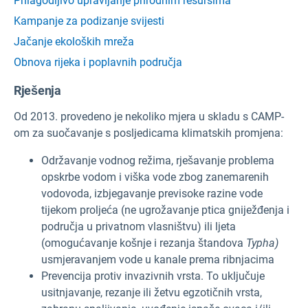
Prilagodljivo upravljanje prirodnim resursima
Kampanje za podizanje svijesti
Jačanje ekoloških mreža
Obnova rijeka i poplavnih područja
Rješenja
Od 2013. provedeno je nekoliko mjera u skladu s CAMP-
om za suočavanje s posljedicama klimatskih promjena:
Održavanje vodnog režima, rješavanje problema
opskrbe vodom i viška vode zbog zanemarenih
vodovoda, izbjegavanje previsoke razine vode
tijekom proljeća (ne ugrožavanje ptica gniježđenja i
područja u privatnom vlasništvu) ili ljeta
(omogućavanje košnje i rezanja štandova
Typha)
usmjeravanjem vode u kanale prema ribnjacima
Prevencija protiv invazivnih vrsta. To uključuje
usitnjavanje, rezanje ili žetvu egzotičnih vrsta,