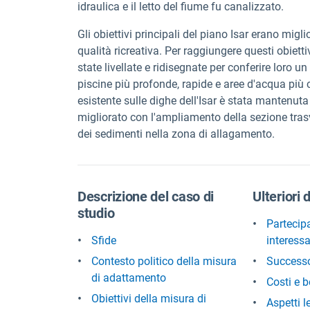
idraulica e il letto del fiume fu canalizzato.
Gli obiettivi principali del piano Isar erano miglio
qualità ricreativa. Per raggiungere questi obiett
state livellate e ridisegnate per conferire loro 
piscine più profonde, rapide e aree d'acqua più
esistente sulle dighe dell'Isar è stata mantenuta i
migliorato con l'ampliamento della sezione trasv
dei sedimenti nella zona di allagamento.
Descrizione del caso di
Ulteriori 
studio
Partecipa
Sfide
interess
Contesto politico della misura
Successo 
di adattamento
Costi e b
Obiettivi della misura di
Aspetti l