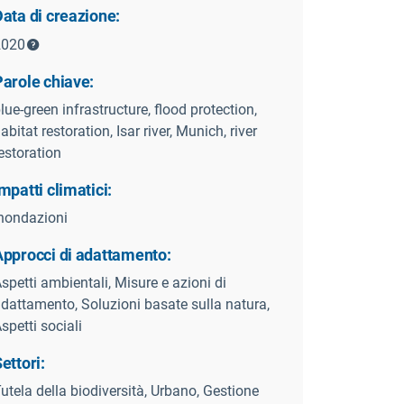
ata di creazione:
2020
Parole chiave:
lue-green infrastructure, flood protection,
abitat restoration, Isar river, Munich, river
estoration
mpatti climatici:
nondazioni
Approcci di adattamento:
spetti ambientali, Misure e azioni di
dattamento, Soluzioni basate sulla natura,
spetti sociali
ettori:
utela della biodiversità, Urbano, Gestione