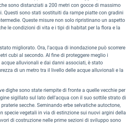
re che sono distanziati a 200 metri con gocce di massimo
 Questi sono stati sostituiti da rampe piatte con gradini
intermedie. Queste misure non solo ripristinano un aspetto
le condizioni di vita e i tipi di habitat per la flora e la
è stato migliorato. Ora, l'acqua di inondazione può scorrere
ri cubi al secondo. Al fine di proteggere meglio i
e acque alluvionali e dai danni associati, è stato
ezza di un metro tra il livello delle acque alluvionali e la
ve dighe sono state riempite di fronte a quelle vecchie per
ine sigillato sul lato dell'acqua con il suo sottile strato di
 di praterie secche. Seminando erbe selvatiche autoctone,
 specie vegetali in via di estinzione sui nuovi argini della
lavori di costruzione nelle prime sezioni di sviluppo sono