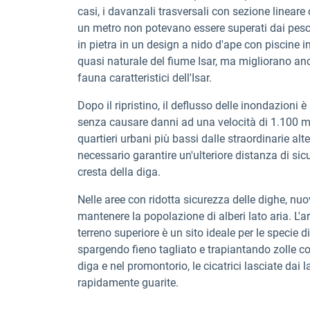
casi, i davanzali trasversali con sezione linea
un metro non potevano essere superati dai pesci.
in pietra in un design a nido d'ape con piscine 
quasi naturale del fiume Isar, ma migliorano anche 
fauna caratteristici dell'Isar.
Dopo il ripristino, il deflusso delle inondazioni 
senza causare danni ad una velocità di 1.100 met
quartieri urbani più bassi dalle straordinarie alt
necessario garantire un'ulteriore distanza di sicur
cresta della diga.
Nelle aree con ridotta sicurezza delle dighe, nuo
mantenere la popolazione di alberi lato aria. L'arg
terreno superiore è un sito ideale per le specie
spargendo fieno tagliato e trapiantando zolle con
diga e nel promontorio, le cicatrici lasciate dai 
rapidamente guarite.