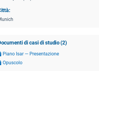
ittà:
Munich
ocumenti di casi di studio
(
2
)
Piano Isar — Presentazione
Opuscolo