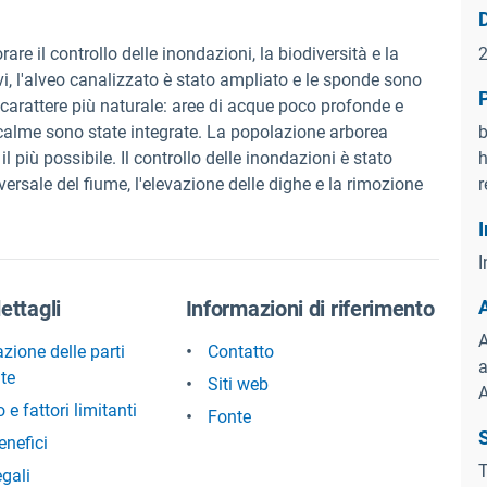
D
rare il controllo delle inondazioni, la biodiversità e la
ivi, l'alveo canalizzato è stato ampliato e le sponde sono
un carattere più naturale: aree di acque poco profonde e
 calme sono state integrate. La popolazione arborea
b
l più possibile. Il controllo delle inondazioni è stato
h
ersale del fiume, l'elevazione delle dighe e la rimozione
r
I
I
dettagli
Informazioni di riferimento
A
zione delle parti
Contatto
a
ate
Siti web
A
e fattori limitanti
Fonte
S
enefici
T
egali