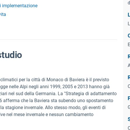
d
i implementazione
vita
L
L
studio
A
limatici per la città di Monaco di Baviera è il previsto
C
ogge nelle Alpi negli anni 1999, 2005 e 2013 hanno già
ziari nel sud della Germania. La "Strategia di adattamento
016 afferma che la Baviera sta subendo uno spostamento
lla stagione invernale. Allo stesso modo, gli eventi di
tive nel mese invernale e nessun cambiamento
S
O