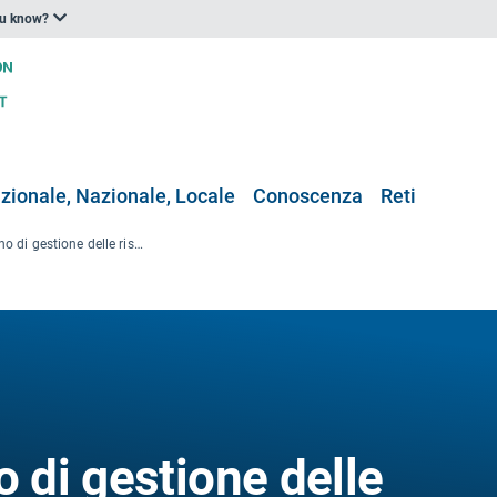
ou know?
zionale, Nazionale, Locale
Conoscenza
Reti
Piano Isar – Piano di gestione delle risorse idriche e ripristino del fiume Isar, Monaco di Baviera (Germania)
o di gestione delle