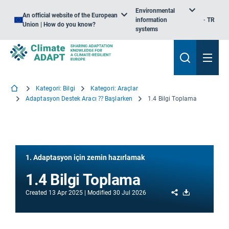
Environmental
An official website of the European
information
TR
Union | How do you know?
systems
Kategori: Bilgi
Kategori: Araçlar
Adaptasyon Destek Aracı ⁇ Başlarken
1.4 Bilgi Toplama
1. Adaptasyon için zemin hazırlamak
1.4 Bilgi Toplama
Share
Download
Created
13 Apr 2025
Modified
30 Jul 2026