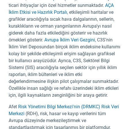
ticari ihtiyaçlar için özel hizmetler sunmaktadır.
AÇA
İklim Etkisi ve Hazırlık Portalı,
etkileşimli haritalar ve
grafikler aracılığıyla sıcak hava dalgalarının, sellerin,
kuraklıkların ve orman yangınlarının Avrupa'yı nasıl
giderek daha fazla etkilediğini gösterir ve hazırlık
örnekleri gösterir.
Avrupa İklim Veri Gezgini,
C3S'nin
İklim Veri Deposundan birçok iklim endeksine kullanımı
kolay bir şekilde etkileşimli erişim sağlayan grafiksel
bir kullanıcı arayüzüdür. Ayrıca, C3S, Sektörel Bilgi
Sistemi (SIS) aracılığıyla seçilen sektör için yıllık iklim
raporları, iklim bültenleri ve iklim etki
değerlendirmesine ilişkin pilot çalışmalar sunmaktadır.
Özellikle insan sağlığı ve refahı üzerindeki iklim etkileri
için, ilgili kaynakların zenginliğini bir araya getirir.
Afet
Risk Yönetimi Bilgi Merkezi'nin (DRMKC) Risk Veri
Merkezi
(RDH), risk, hasar ve kayıp verilerini tüm
Avrupa düzeyinde merkezileştirmek ve
standartlaştırmak için tasarlanmış bir platformdur.