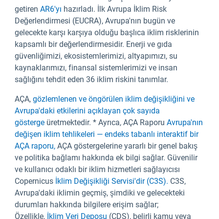
getiren
AR6'yı
hazırladı. İlk Avrupa İklim Risk
Değerlendirmesi (EUCRA),
Avrupa'nın bugün ve
gelecekte karşı karşıya olduğu başlıca iklim risklerinin
kapsamlı bir değerlendirmesidir. Enerji ve gıda
güvenliğimizi, ekosistemlerimizi, altyapımızı, su
kaynaklarımızı, finansal sistemlerimizi ve insan
sağlığını tehdit eden 36 iklim riskini tanımlar.
AÇA,
gözlemlenen ve öngörülen iklim değişikliğini ve
Avrupa'daki etkilerini açıklayan çok sayıda
gösterge
üretmektedir. * Ayrıca, AÇA Raporu
Avrupa'nın
değişen iklim tehlikeleri — endeks tabanlı interaktif bir
AÇA raporu,
AÇA göstergelerine yararlı bir genel bakış
ve politika bağlamı hakkında ek bilgi sağlar. Güvenilir
ve kullanıcı odaklı bir iklim hizmetleri sağlayıcısı
Copernicus
İklim Değişikliği Servisi'dir (C3S).
C3S,
Avrupa'daki iklimin geçmiş, şimdiki ve gelecekteki
durumları hakkında bilgilere erişim sağlar;
Özellikle,
İklim Veri Deposu
(CDS), belirli kamu veya