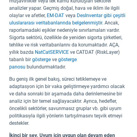
müşavirlikler veya tek kamu kuruluşları sektörel
analizler yapar. Geçmiş doğal, hava ve iklim ile ilgili
olaylar ve afetler,
EM-DAT
veya
DesInventar gibi çeşitli
uluslararası veritabanlarında belgelenmiştir.
Ancak,
raporlamadaki eşikler nedeniyle sınırlamaları vardır.
Sigorta sektörü, özellikle de yeniden sigorta şirketleri,
tehlike ve risk veritabanlarını da korumaktadır. AÇA,
yıllık bazda
NatCatSERVICE
ve CATDAT (RiskLayer)
tabanlı bir
gösterge
ve
gösterge
panosu
bulundurmaktadır.
Bu geniş ilk genel bakış, süreci tetiklemeye ve
adaptasyon için bir vaka geliştirmeye yardımcı olacak
ve daha sonraki bir aşamada daha derinlemesine bir
analiz için bir temel sağlayacaktır. Ayrıca, hedefler,
öncelikli sektörler, savunmasız gruplar vb. gibi uyum
politikasıyla ilgili yönlerin tartışılmasını teşvik etmeyi
destekler.
İkinci bir şey. Uyum için uygun olan devam eden