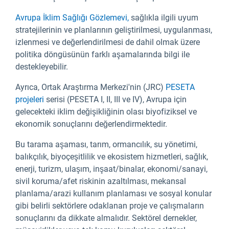
Avrupa İklim Sağlığı Gözlemevi,
sağlıkla ilgili uyum
stratejilerinin ve planlarının geliştirilmesi, uygulanması,
izlenmesi ve değerlendirilmesi de dahil olmak üzere
politika döngüsünün farklı aşamalarında bilgi ile
destekleyebilir.
Ayrıca, Ortak Araştırma Merkezi'nin (JRC)
PESETA
projeleri
serisi (PESETA I, II, III ve IV), Avrupa için
gelecekteki iklim değişikliğinin olası biyofiziksel ve
ekonomik sonuçlarını değerlendirmektedir.
Bu tarama aşaması, tarım, ormancılık, su yönetimi,
balıkçılık, biyoçeşitlilik ve ekosistem hizmetleri, sağlık,
enerji, turizm, ulaşım, inşaat/binalar, ekonomi/sanayi,
sivil koruma/afet riskinin azaltılması, mekansal
planlama/arazi kullanım planlaması ve sosyal konular
gibi belirli sektörlere odaklanan proje ve çalışmaların
sonuçlarını da dikkate almalıdır. Sektörel dernekler,