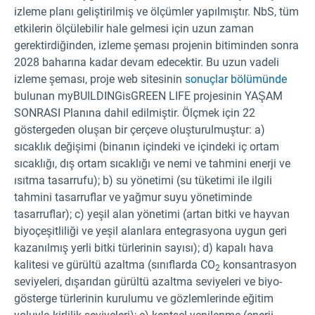
izleme planı geliştirilmiş ve ölçümler yapılmıştır. NbS, tüm
etkilerin ölçülebilir hale gelmesi için uzun zaman
gerektirdiğinden, izleme şeması projenin bitiminden sonra
2028 baharına kadar devam edecektir. Bu uzun vadeli
izleme şeması, proje web sitesinin
sonuçlar bölümünde
bulunan myBUILDINGisGREEN LIFE projesinin YAŞAM
SONRASI Planına dahil edilmiştir. Ölçmek için 22
göstergeden oluşan bir çerçeve oluşturulmuştur: a)
sıcaklık değişimi (binanın içindeki ve içindeki iç ortam
sıcaklığı, dış ortam sıcaklığı ve nemi ve tahmini enerji ve
ısıtma tasarrufu); b) su yönetimi (su tüketimi ile ilgili
tahmini tasarruflar ve yağmur suyu yönetiminde
tasarruflar); c) yeşil alan yönetimi (artan bitki ve hayvan
biyoçeşitliliği ve yeşil alanlara entegrasyona uygun geri
kazanılmış yerli bitki türlerinin sayısı); d) kapalı hava
kalitesi ve gürültü azaltma (sınıflarda CO
konsantrasyon
2
seviyeleri, dışarıdan gürültü azaltma seviyeleri ve biyo-
gösterge türlerinin kurulumu ve gözlemlerinde eğitim