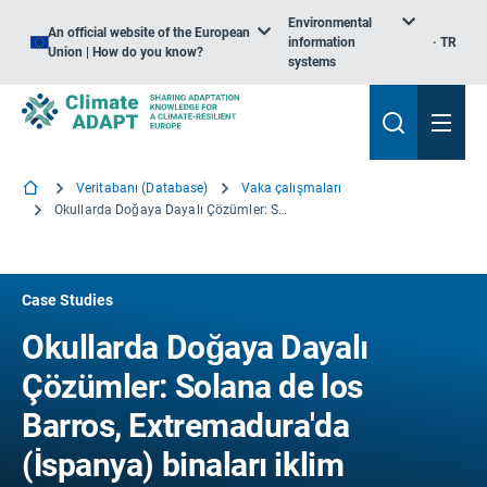
Environmental
An official website of the European
information
TR
Union | How do you know?
systems
Veritabanı (Database)
Vaka çalışmaları
Okullarda Doğaya Dayalı Çözümler: Solana de los Barros, Extremadura'da (İspanya) binaları iklim değişikliğine adapte etmenin yeşil bir yolu
Case Studies
Okullarda Doğaya Dayalı
Çözümler: Solana de los
Barros, Extremadura'da
(İspanya) binaları iklim