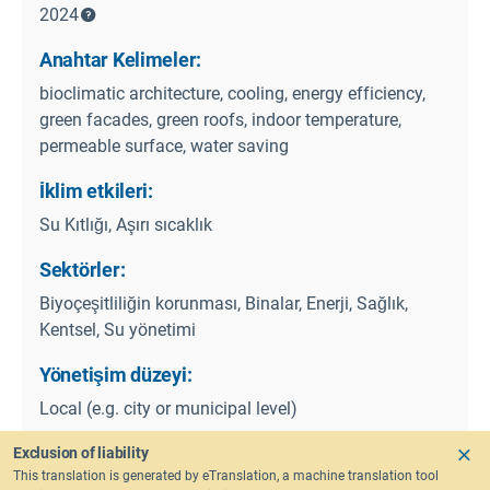
2024
Anahtar Kelimeler:
bioclimatic architecture, cooling, energy efficiency,
green facades, green roofs, indoor temperature,
permeable surface, water saving
İklim etkileri:
Su Kıtlığı, Aşırı sıcaklık
Sektörler:
Biyoçeşitliliğin korunması, Binalar, Enerji, Sağlık,
Kentsel, Su yönetimi
Yönetişim düzeyi:
Local (e.g. city or municipal level)
Coğrafi karakterizasyon:
Exclusion of liability
This translation is generated by eTranslation, a machine translation tool
Europe