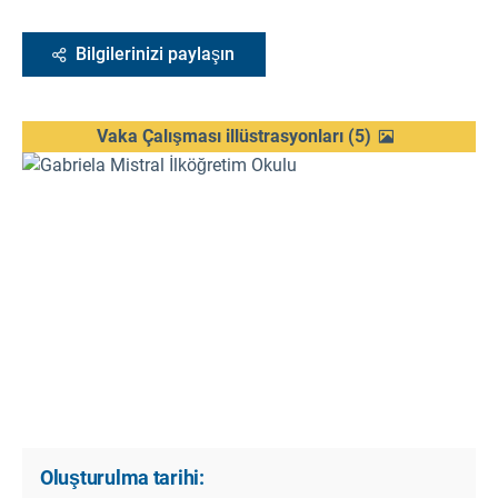
Bilgilerinizi paylaşın
Vaka Çalışması illüstrasyonları
(
5
)
Oluşturulma tarihi: