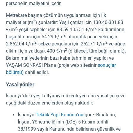
personelin maliyetini içerir.
Metrekare başına çözümün uygulanması için ilk
2
maliyetler (m
) şunlardır: Yeşil çatılar için 130.40-301.83
2,
2,
€/m
yeşil cepheler için 88.59-105.51 €/m
kaldırımların
2,
boşaltılması için 54.29 €/m
otomatik pencereler için
2,
2
2.862.04 €/m
sebze pergolası için 252.71 €/m
ve ağaç
2
dikimi için yaklaşık 400 €/m
(dikilecek türe bağlı olarak).
Bakım maliyetlerinin bazı kaba tahminleri yapıldı ve
YAŞAM SONRASI Plana (proje web sitesinin
sonuçlar
bölümü)
dahil edildi.
Yasal yönler
İspanya'daki yeşil altyapıyı düzenleyen ana yasal çerçeve
aşağıdaki düzenlemelerden oluşmaktadır:
İspanya
Teknik Yapı Kanunu'na
göre. Binaların,
İnşaat Yönetmeliği'nin (LOE) 5 Kasım tarihli
38/1999 sayılı Kanunu'nda belirlenen güvenlik ve