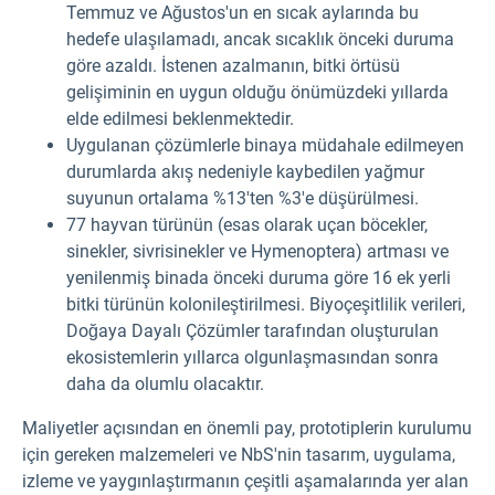
Temmuz ve Ağustos'un en sıcak aylarında bu
hedefe ulaşılamadı, ancak sıcaklık önceki duruma
göre azaldı. İstenen azalmanın, bitki örtüsü
gelişiminin en uygun olduğu önümüzdeki yıllarda
elde edilmesi beklenmektedir.
Uygulanan çözümlerle binaya müdahale edilmeyen
durumlarda akış nedeniyle kaybedilen yağmur
suyunun ortalama %13'ten %3'e düşürülmesi.
77 hayvan türünün (esas olarak uçan böcekler,
sinekler, sivrisinekler ve Hymenoptera) artması ve
yenilenmiş binada önceki duruma göre 16 ek yerli
bitki türünün kolonileştirilmesi. Biyoçeşitlilik verileri,
Doğaya Dayalı Çözümler tarafından oluşturulan
ekosistemlerin yıllarca olgunlaşmasından sonra
daha da olumlu olacaktır.
Maliyetler açısından en önemli pay, prototiplerin kurulumu
için gereken malzemeleri ve NbS'nin tasarım, uygulama,
izleme ve yaygınlaştırmanın çeşitli aşamalarında yer alan