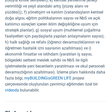
yoluyla kirlilik seviyeleri); e) kentsel yenilenme (enerji
verimliliği ve yeşil alandaki artış (yüzey alanı ve
yüzdesi));, f) yönetişim ve katılım (vatandaşların kentsel
doğa algısı, eğitim politikalarının sayısı ve NbS ve açık
katılımcı süreçleri içeren iklim değişikliğine uyum için
stratejik planlar); g) sosyal uyum (muhtemel çoğaltma
faaliyetleri için paydaşlarla yapılan anlaşmaların sayısı);
h) halk sağlığı ve refahı (öğrenci devamsızlıklarının ve
öğretmen hastalık izni sayısının azaltılması) ve i)
ekonomik fırsatlar ve istihdam (yaratılan iş sayısı,
bölgedeki serbest meslek sahibi ve NbS ile ilgili
işletmelerde yeni becerilerin yaratılması ve okul personeli
devamsızlığının azaltılması). İzleme planı hakkında daha
fazla bilgi,
myBUILDINGisGREEN LIFE
projesi
çerçevesinde oluşturulan çevrimiçi eğitimden özel bir
videoda
bulunabilir.