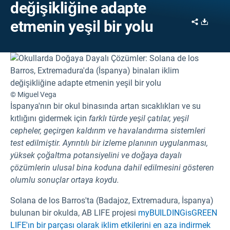
değişikliğine adapte
Share
Downl
etmenin yeşil bir yolu
© Miguel Vega
İspanya'nın bir okul binasında artan sıcaklıkları ve su
kıtlığını gidermek için
farklı türde yeşil çatılar, yeşil
cepheler, geçirgen kaldırım ve havalandırma sistemleri
test edilmiştir. Ayrıntılı bir izleme planının uygulanması,
yüksek çoğaltma potansiyelini ve doğaya dayalı
çözümlerin ulusal bina koduna dahil edilmesini gösteren
olumlu sonuçlar ortaya koydu.
Solana de los Barros'ta (Badajoz, Extremadura, İspanya)
bulunan bir okulda, AB LIFE projesi
myBUILDINGisGREEN
LIFE'ın bir parçası olarak iklim etkilerini en aza indirmek