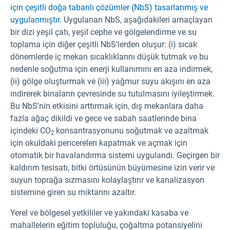
için çeşitli doğa tabanlı çözümler (NbS) tasarlanmış ve
uygulanmıştır.
Uygulanan NbS, aşağıdakileri amaçlayan
bir dizi yeşil çatı, yeşil cephe ve gölgelendirme ve su
toplama için diğer çeşitli NbS'lerden oluşur: (i) sıcak
dönemlerde iç mekan sıcaklıklarını düşük tutmak ve bu
nedenle soğutma için enerji kullanımını en aza indirmek,
(ii) gölge oluşturmak ve (iii) yağmur suyu akışını en aza
indirerek binaların çevresinde su tutulmasını iyileştirmek.
Bu NbS'nin etkisini arttırmak için, dış mekanlara daha
fazla ağaç dikildi ve gece ve sabah saatlerinde bina
içindeki CO
konsantrasyonunu soğutmak ve azaltmak
2
için okuldaki pencereleri kapatmak ve açmak için
otomatik bir havalandırma sistemi uygulandı. Geçirgen bir
kaldırım tesisatı, bitki örtüsünün büyümesine izin verir ve
suyun toprağa sızmasını kolaylaştırır ve kanalizasyon
sistemine giren su miktarını azaltır.
Yerel ve bölgesel yetkililer ve yakındaki kasaba ve
mahallelerin eğitim topluluğu, çoğaltma potansiyelini