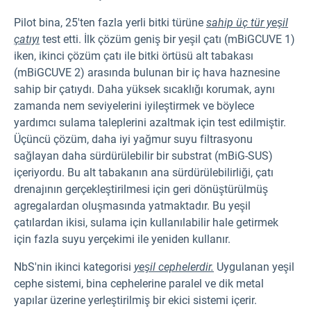
Pilot bina, 25'ten fazla yerli bitki türüne
sahip üç tür yeşil
çatıyı
test etti. İlk çözüm geniş bir yeşil çatı (mBiGCUVE 1)
iken, ikinci çözüm çatı ile bitki örtüsü alt tabakası
(mBiGCUVE 2) arasında bulunan bir iç hava haznesine
sahip bir çatıydı. Daha yüksek sıcaklığı korumak, aynı
zamanda nem seviyelerini iyileştirmek ve böylece
yardımcı sulama taleplerini azaltmak için test edilmiştir.
Üçüncü çözüm, daha iyi yağmur suyu filtrasyonu
sağlayan daha sürdürülebilir bir substrat (mBiG-SUS)
içeriyordu. Bu alt tabakanın ana sürdürülebilirliği, çatı
drenajının gerçekleştirilmesi için geri dönüştürülmüş
agregalardan oluşmasında yatmaktadır. Bu yeşil
çatılardan ikisi, sulama için kullanılabilir hale getirmek
için fazla suyu yerçekimi ile yeniden kullanır.
NbS'nin ikinci kategorisi
yeşil cephelerdir.
Uygulanan yeşil
cephe sistemi, bina cephelerine paralel ve dik metal
yapılar üzerine yerleştirilmiş bir ekici sistemi içerir.