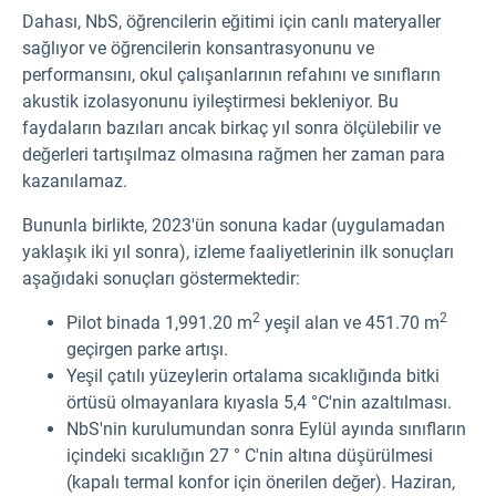
Dahası, NbS, öğrencilerin eğitimi için canlı materyaller
sağlıyor ve öğrencilerin konsantrasyonunu ve
performansını, okul çalışanlarının refahını ve sınıfların
akustik izolasyonunu iyileştirmesi bekleniyor. Bu
faydaların bazıları ancak birkaç yıl sonra ölçülebilir ve
değerleri tartışılmaz olmasına rağmen her zaman para
kazanılamaz.
Bununla birlikte, 2023'ün sonuna kadar (uygulamadan
yaklaşık iki yıl sonra), izleme faaliyetlerinin ilk sonuçları
aşağıdaki sonuçları göstermektedir:
2
2
Pilot binada 1,991.20 m
yeşil alan ve 451.70 m
geçirgen parke artışı.
Yeşil çatılı yüzeylerin ortalama sıcaklığında bitki
örtüsü olmayanlara kıyasla 5,4 °C'nin azaltılması.
NbS'nin kurulumundan sonra Eylül ayında sınıfların
içindeki sıcaklığın 27 ° C'nin altına düşürülmesi
(kapalı termal konfor için önerilen değer). Haziran,