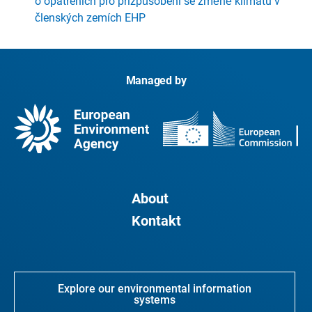
o opatřeních pro přizpůsobení se změně klimatu v
členských zemích EHP
Managed by
About
Kontakt
Explore our environmental information
systems