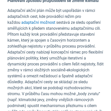
Plánování způsobů přizpůsobení se změně klimatu
Adaptační akční plán může být uspořádán v rámci
adaptačních cest, kde prováděcí režim pro
každou
adaptační možnost
sestává ze sledu opatření
směřujících k předem stanovenému adaptačnímu cíli.
Přitom každý krok provádění představuje stavební
kámen, který je spojen s časovým horizontem a
zohledňuje nejistotu v průběhu procesu provádění.
Adaptační cesty nabízejí koncepční rámec pro flexibilní
plánování politiky, který umožňuje iterativní a
dynamický proces provádění s cílem řešit nejistoty, řídit
změny v rámci složitých sociálně-ekologických
systémů a omezit nežádoucí a špatně adaptační
důsledky. Adaptační cesty se skládají ze sledu
možných akcí, které se podobají rozhodovacímu
stromu. V průběhu času mohou možné „body zvratu“
(např. klimatické jevy, změny vnějších rámcových
podmínek) spustit mechanismus přezkumu s cílem