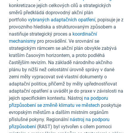
konkretizace jejích celkových cílů a strategických
směrů předkládá doprovodný akční plán
portfolio
vybraných adaptačních opatření
, popisuje je z
provozního hlediska a strukturovaným způsobem a
nastiňuje strategický proces a
koordinační
mechanismy
pro provádění. Ve srovnání se
strategickým rámcem se akční plán obvykle zabývá
kratším časovým horizontem, a proto podléhá
častějším revizím. Na základě národního akčního
plánu by nižší než celostátní úrovně správy v dané
zemi měly vypracovat své vlastní dokumenty o
adaptační politice, přičemž by měly upřednostňovat
adaptační opatření a uvádět je do praxe v závislosti na
jejich specifickém kontextu. Nástroj
na podporu
přizpůsobení se změně klimatu ve městech
poskytuje
evropským městům a dalším místním orgánům
příslušné pokyny. Regionální
nástroj na podporu
přizpůsobení
(RAST) byl vytvořen s cílem pomoci