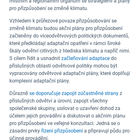
místním a regionálním orgánům se strategiemi a plány
pro přizpůsobení se
změně klimatu.
Vzhledem k průřezové povaze přizpůsobování se
změně klimatu budou akční plány pro přizpůsobení
začleněny do víceodvětvových politických dokumentů,
které předkládají adaptační opatření v rámci široké
škály odvětví citlivých z hlediska klimatu a napříč nimi.
S cílem řídit a usnadnit
začleňování adaptace
do
příslušných oblastí odvětvové politiky mohou být
vypracovány odvětvové adaptační plány, které doplňují
komplexní adaptační plány.
Důrazně
se doporučuje zapojit zúčastněné strany
z
příslušných odvětví a úrovní, zapojit všechny
společenské skupiny, usilovat o uzavření dohod za
účelem jejich provádění a diskutovat o akčním plánu
pro přizpůsobení ve veřejné konzultaci. Jedná se o
zásadní prvky
řízení přizpůsobení
a připravují půdu pro
účinné provádění.