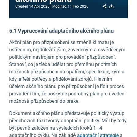
Share
Download
Created
14 Apr 2025
Modified
11 Feb 2026
5.1 Vypracování adaptačního akčního plánu
Akční plán pro přizpůsobení se změně klimatu je
ústředním, nejdůležitějším, zavedeným a osvědčeným
politickým nástrojem pro provádění přizpůsobení.
Stanoví, co je třeba udělat pro přeměnu prioritních
možností přizpůsobení na opatření, specifikuje, kým a
kdy, a řeší potřeby a přidělování zdrojů. Hlavním
účelem akčního plánu pro přizpůsobení je řídit proces
provádění tím, že poskytne podrobný plán pro uvedení
možností přizpůsobení do praxe.
Dokument akčního plánu představuje politický výstup
předchozích fází tvorby adaptační politiky. Měl by tedy
být pevně založen na výsledcích kroků 1–4
adaptačního cyklu. Na základě
adaptační strategie
a