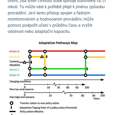
ověřit, zda směr činnosti stále splňuje stanovený cíl, či
nikoli. To může vést k potřebě přejít k jinému způsobu
provádění. Je-li tento přístup spojen s řádným
monitorováním a hodnocením provádění, může
pomoci podpořit učení v průběhu času a zvýšit
odolnost nebo adaptační kapacitu.