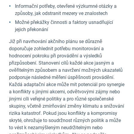
Informační potřeby, otevřené výzkumné otázky a
způsoby, jak odstranit mezery ve znalostech
Možné překážky činnosti a faktory usnadňující
jejich překonání
Již při navrhování akčního plánu se důrazně
doporučuje zohlednit potřebu monitorování a
hodnocení pokroku při provádění a výsledků
přizpůsobení. Stanovení cílů každé akce jasným a
ověřitelným způsobem a navržení možných ukazatelů
podporuje následné měření úspěšnosti provádění.
Každá adaptační akce může mít potenciál pro synergie
a konflikty s jinými akcemi, odvětvovými zájmy nebo
jinými cíli veřejné politiky a pro různé společenské
skupiny, včetně zmírňování změny klimatu a snižování
rizika katastrof. Pokud jsou konflikty a kompromisy
skryté, ohrožuje to soudržnost různých politik a může
to vést k nezamýšleným neudržitelným nebo