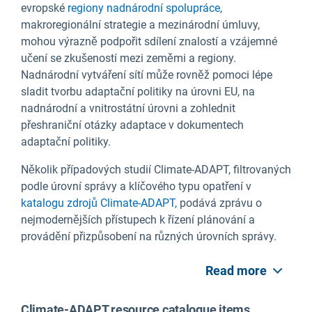
evropské
regiony nadnárodní spolupráce,
makroregionální strategie a mezinárodní úmluvy,
mohou výrazně podpořit sdílení znalostí a vzájemné
učení se zkušeností mezi zeměmi a regiony.
Nadnárodní vytváření sítí může rovněž pomoci lépe
sladit tvorbu adaptační politiky na úrovni EU, na
nadnárodní a vnitrostátní úrovni a zohlednit
přeshraniční otázky adaptace v dokumentech
adaptační politiky.
Několik případových studií Climate-ADAPT, filtrovaných
podle úrovní správy a klíčového typu opatření v
katalogu zdrojů Climate-ADAPT,
podává zprávu o
nejmodernějších přístupech k řízení plánování a
provádění přizpůsobení na různých úrovních správy.
Read more
Climate-ADAPT resource catalogue items