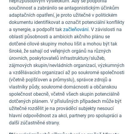
nepřizpůsobivým výsledkům. Aby se podpořila
součinnost a zabránilo se antagonistickým účinkům
adaptačních opatření, je proto užitečné v politickém
dokumentu identifikovat a označit potenciální konflikty
a synergie, a podpořit tak
začleňování.
V závislosti na
oblasti působnosti a ambicích akčního plánu se
dotčené cílové skupiny mohou lišit a mohou být tak
široké, že sahají od veřejných orgánů na různých
úrovních, poskytovatelů infrastruktury/služeb,
zájmových skupin/nevládních organizací, výzkumných
a vzdělávacích organizací až po soukromé společnosti
(včetně pojišťoven a průmyslu), správce zdrojů a
vlastníky půdy, soukromé domácnosti a občanskou
společnost obecně, včetně všech skupin potenciálně
dotčených plánem. V příslušných případech může být
užitečné rozdělit je na prováděcí subjekty nesoucí
hlavní odpovědnost za akci, partnery pro spolupráci a
další zúčastněné strany.