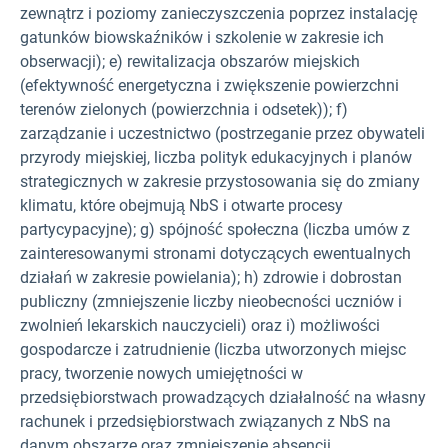
zewnątrz i poziomy zanieczyszczenia poprzez instalację
gatunków biowskaźników i szkolenie w zakresie ich
obserwacji); e) rewitalizacja obszarów miejskich
(efektywność energetyczna i zwiększenie powierzchni
terenów zielonych (powierzchnia i odsetek)); f)
zarządzanie i uczestnictwo (postrzeganie przez obywateli
przyrody miejskiej, liczba polityk edukacyjnych i planów
strategicznych w zakresie przystosowania się do zmiany
klimatu, które obejmują NbS i otwarte procesy
partycypacyjne); g) spójność społeczna (liczba umów z
zainteresowanymi stronami dotyczących ewentualnych
działań w zakresie powielania); h) zdrowie i dobrostan
publiczny (zmniejszenie liczby nieobecności uczniów i
zwolnień lekarskich nauczycieli) oraz i) możliwości
gospodarcze i zatrudnienie (liczba utworzonych miejsc
pracy, tworzenie nowych umiejętności w
przedsiębiorstwach prowadzących działalność na własny
rachunek i przedsiębiorstwach związanych z NbS na
danym obszarze oraz zmniejszenie absencji