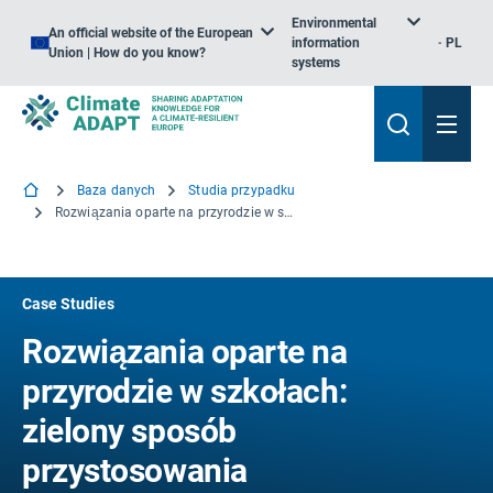
Environmental
An official website of the European
information
PL
Union | How do you know?
systems
Baza danych
Studia przypadku
Rozwiązania oparte na przyrodzie w szkołach: zielony sposób przystosowania budynków do zmiany klimatu w Solana de los Barros, Estremadura (Hiszpania)
Case Studies
Rozwiązania oparte na
przyrodzie w szkołach:
zielony sposób
przystosowania