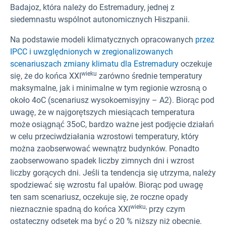
Badajoz, która należy do Estremadury, jednej z
siedemnastu wspólnot autonomicznych Hiszpanii.
Na podstawie modeli klimatycznych opracowanych
przez
IPCC i uwzględnionych w zregionalizowanych
scenariuszach zmiany klimatu dla Estremadury
oczekuje
wieku
się, że do końca XXI
zarówno średnie temperatury
maksymalne, jak i minimalne w tym regionie wzrosną o
około 4oC (scenariusz wysokoemisyjny – A2). Biorąc pod
uwagę, że w najgorętszych miesiącach temperatura
może osiągnąć 35oC, bardzo ważne jest podjęcie działań
w celu przeciwdziałania wzrostowi temperatury, który
można zaobserwować wewnątrz budynków. Ponadto
zaobserwowano spadek liczby zimnych dni i wzrost
liczby gorących dni. Jeśli ta tendencja się utrzyma, należy
spodziewać się wzrostu fal upałów. Biorąc pod uwagę
ten sam scenariusz, oczekuje się, że roczne opady
wieku,
nieznacznie spadną do końca XXI
przy czym
ostateczny odsetek ma być o 20 % niższy niż obecnie.