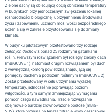
Zielone dachy są obiecującą opcją obniżenia temperatury
w budynkach przy jednoczesnym zwiększeniu lokalnej
różnorodności biologicznej, uprzyjemnieniu środowiska
życia i zapewnieniu uczniom możliwości bezpośredniego
uczenia się w zakresie przystosowania się do zmiany
klimatu.
W budynku pilotażowym przetestowano trzy rodzaje
zielonych dachów
z ponad 25 rodzimymi gatunkami
roślin. Pierwszym rozwiązaniem był rozległy zielony dach
(mBiGCUVE 1), natomiast drugim rozwiązaniem był dach
z wewnętrzną komorą powietrzną znajdującą się
pomiędzy dachem a podłożem roślinnym (mBiGCUVE 2).
Został przetestowany w celu utrzymania wyższej
temperatury, jednocześnie poprawiając poziom
wilgotności, a tym samym zmniejszając wymagania
pomocniczego nawadniania. Trzecie rozwiązanie
obejmowało bardziej zrównoważone podłoże (mBiG-
SUS), które pozwala na lepszą filtrację wody deszczowej.