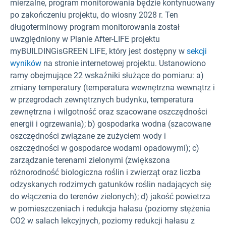
mierzalne, program monitorowania będzie kontynuowany
po zakończeniu projektu, do wiosny 2028 r. Ten
długoterminowy program monitorowania został
uwzględniony w Planie After-LIFE projektu
myBUILDINGisGREEN LIFE, który jest dostępny w
sekcji
wyników
na stronie internetowej projektu. Ustanowiono
ramy obejmujące 22 wskaźniki służące do pomiaru: a)
zmiany temperatury (temperatura wewnętrzna wewnątrz i
w przegrodach zewnętrznych budynku, temperatura
zewnętrzna i wilgotność oraz szacowane oszczędności
energii i ogrzewania); b) gospodarka wodna (szacowane
oszczędności związane ze zużyciem wody i
oszczędności w gospodarce wodami opadowymi); c)
zarządzanie terenami zielonymi (zwiększona
różnorodność biologiczna roślin i zwierząt oraz liczba
odzyskanych rodzimych gatunków roślin nadających się
do włączenia do terenów zielonych); d) jakość powietrza
w pomieszczeniach i redukcja hałasu (poziomy stężenia
CO2
w salach lekcyjnych, poziomy redukcji hałasu z