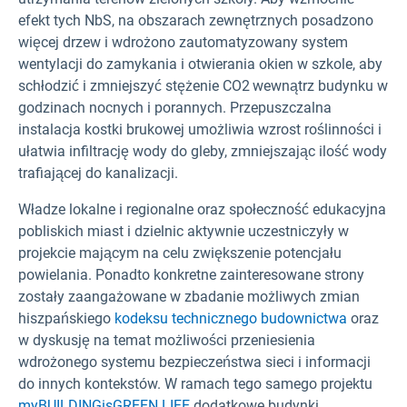
efekt tych NbS, na obszarach zewnętrznych posadzono
więcej drzew i wdrożono zautomatyzowany system
wentylacji do zamykania i otwierania okien w szkole, aby
schłodzić i zmniejszyć stężenie CO2
wewnątrz budynku w
godzinach nocnych i porannych. Przepuszczalna
instalacja kostki brukowej umożliwia wzrost roślinności i
ułatwia infiltrację wody do gleby, zmniejszając ilość wody
trafiającej do kanalizacji.
Władze lokalne i regionalne oraz społeczność edukacyjna
pobliskich miast i dzielnic aktywnie uczestniczyły w
projekcie mającym na celu zwiększenie potencjału
powielania. Ponadto konkretne zainteresowane strony
zostały zaangażowane w zbadanie możliwych zmian
hiszpańskiego
kodeksu technicznego budownictwa
oraz
w dyskusję na temat możliwości przeniesienia
wdrożonego systemu bezpieczeństwa sieci i informacji
do innych kontekstów. W ramach tego samego projektu
myBUILDINGisGREEN LIFE
dodatkowe budynki