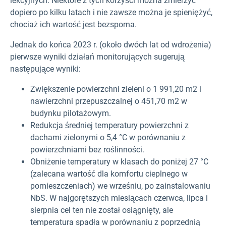
lekcyjnych. Niektóre z tych korzyści można zmierzyć
dopiero po kilku latach i nie zawsze można je spieniężyć,
chociaż ich wartość jest bezsporna.
Jednak do końca 2023 r. (około dwóch lat od wdrożenia)
pierwsze wyniki działań monitorujących sugerują
następujące wyniki:
Zwiększenie powierzchni zieleni o 1 991,20 m2
i
nawierzchni przepuszczalnej o 451,70 m2
w
budynku pilotażowym.
Redukcja średniej temperatury powierzchni z
dachami zielonymi o 5,4 °C w porównaniu z
powierzchniami bez roślinności.
Obniżenie temperatury w klasach do poniżej 27 °C
(zalecana wartość dla komfortu cieplnego w
pomieszczeniach) we wrześniu, po zainstalowaniu
NbS. W najgorętszych miesiącach czerwca, lipca i
sierpnia cel ten nie został osiągnięty, ale
temperatura spadła w porównaniu z poprzednią