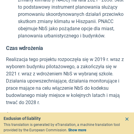
to podstawowy instrument planowania służący
promowaniu skoordynowanych działań przeciwko
skutkom zmiany klimatu w Hiszpanii. PNACC
obejmuje NbS jako pożądane opcje dla miast,
planowania urbanistycznego i budynków.
Czas wdrożenia
Realizacja tego projektu rozpoczęła się w 2019 r. wraz z
wyborem budynku pilotażowego, a zakończyła się w
2021 r. wraz z wdrożeniem NbS w wybranej szkole.
Działania upowszechniające, działania monitorujące i
prace mające na celu włączenie NbS do kodeksu
budowlanego miały miejsce w kolejnych latach i mają
trwać do 2028 r.
Życie
Exclusion of liability
This translation is generated by eTranslation, a machine translation tool
Budynek pilotażowy jest utrzymywany przez Radę
provided by the European Commission.
Show more
Prowincji Badajoz i gminę Solana de los Barros. Pod