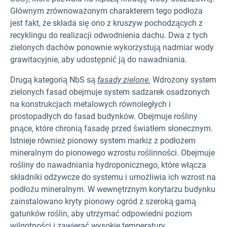
Głównym zrównoważonym charakterem tego podłoża
jest fakt, że składa się ono z kruszyw pochodzących z
recyklingu do realizacji odwodnienia dachu. Dwa z tych
zielonych dachów ponownie wykorzystują nadmiar wody
grawitacyjnie, aby udostępnić ją do nawadniania.
Drugą kategorią NbS są
fasady zielone.
Wdrożony system
zielonych fasad obejmuje system sadzarek osadzonych
na konstrukcjach metalowych równoległych i
prostopadłych do fasad budynków. Obejmuje rośliny
pnące, które chronią fasadę przed światłem słonecznym.
Istnieje również pionowy system markiz z podłożem
mineralnym do pionowego wzrostu roślinności. Obejmuje
rośliny do nawadniania hydroponicznego, które włącza
składniki odżywcze do systemu i umożliwia ich wzrost na
podłożu mineralnym. W wewnętrznym korytarzu budynku
zainstalowano kryty pionowy ogród z szeroką gamą
gatunków roślin, aby utrzymać odpowiedni poziom
wilgotności i zawierać wysokie temperatury