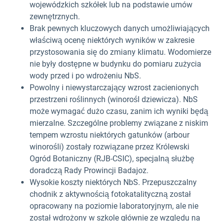
wojewódzkich szkółek lub na podstawie umów
zewnętrznych.
Brak pewnych kluczowych danych umożliwiających
właściwą ocenę niektórych wyników w zakresie
przystosowania się do zmiany klimatu. Wodomierze
nie były dostępne w budynku do pomiaru zużycia
wody przed i po wdrożeniu NbS.
Powolny i niewystarczający wzrost zacienionych
przestrzeni roślinnych (winorośl dziewicza). NbS
może wymagać dużo czasu, zanim ich wyniki będą
mierzalne. Szczególne problemy związane z niskim
tempem wzrostu niektórych gatunków (arbour
winorośli) zostały rozwiązane przez Królewski
Ogród Botaniczny (RJB-CSIC), specjalną służbę
doradczą Rady Prowincji Badajoz.
Wysokie koszty niektórych NbS. Przepuszczalny
chodnik z aktywnością fotokatalityczną został
opracowany na poziomie laboratoryjnym, ale nie
został wdrożony w szkole głównie ze względu na