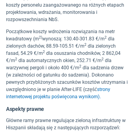
koszty personelu zaangażowanego na różnych etapach
projektowania, wdrażania, monitorowania i
rozpowszechniania NbS.
Początkowe koszty wdrożenia rozwiązania na metr
2)
2
kwadratowy (m
wynoszą: 130.40-301.83 €/m
dla
2
zielonych dachów, 88.59-105.51 €/m
dla zielonych
2
fasad, 54.29 €/m
dla osuszania chodników, 2 862,04
2
2
€/m
dla automatycznych okien, 252.71 €/m
dla
2
warzywnej pergoli i około 400 €/m
dla sadzenia drzew
(w zależności od gatunku do sadzenia). Dokonano
pewnych przybliżonych szacunków kosztów utrzymania i
uwzględniono je w planie After-LIFE (część
strony
internetowej projektu poświęcona wynikom).
Aspekty prawne
Główne ramy prawne regulujące zieloną infrastrukturę w
Hiszpanii składają się z następujących rozporządzeń: