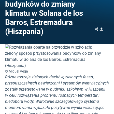
budynków do zmiany
klimatu w Solana de los
Barros, Estremadura
Share
Downl
(Hiszpania)
© Miguel Vega
Różne rodzaje zielonych dachów, zielonych fasad,
przepuszczalnych nawierzchni i systemów wentylacyjnych
zostały przetestowane w budynku szkolnym w Hiszpanii
w celu rozwiązania problemu rosnących temperatur i
niedoboru wody. Wdrożenie szczegółowego systemu
monitorowania wykazało pozytywne wyniki wskazujące
na wysoki potencjał powielania i możliwe włączenie