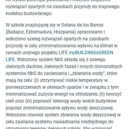
rozwiązań opartych na zasobach przyrody do krajowego
kodeksu budowlanego.
W szkole znajdującej się w Solana de los Barros
(Badajoz, Estremadura, Hiszpania) opracowano i
wdrożono szereg rozwiązań opartych na zasobach
przyrody w celu zminimalizowania wpływu na klimat w
ramach unijnego projektu LIFE
myBUILDINGisGREEN
LIFE.
Wdrożony system NbS składa się z szeregu
zielonych dachów, zielonych fasad i innych różnorodnych
systemów NbS do zacieniania i „zbierania wody”, które
mają na celu: (i) utrzymywać niskie temperatury w
pomieszczeniach w okresach upałów i w związku z tym
minimalizować zużycie energii na chłodzenie, (ii) tworzyć
cień oraz (iii) poprawić retencję wody wokół budynków
poprzez zminimalizowanie spływu wody deszczowej.
Wdrożono również system zbierania wody deszczowej w
celu zasilania systemu nawadniania niezbędnego do
utrzymania terenów zielonych szkoły. Aby wzmocnić