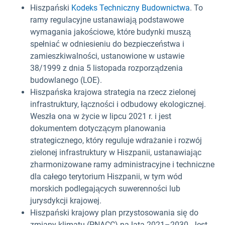
Hiszpański
Kodeks Techniczny Budownictwa
. To
ramy regulacyjne ustanawiają podstawowe
wymagania jakościowe, które budynki muszą
spełniać w odniesieniu do bezpieczeństwa i
zamieszkiwalności, ustanowione w ustawie
38/1999 z dnia 5 listopada rozporządzenia
budowlanego (LOE).
Hiszpańska krajowa strategia na rzecz zielonej
infrastruktury, łączności i odbudowy ekologicznej.
Weszła ona w życie w lipcu 2021 r. i jest
dokumentem dotyczącym planowania
strategicznego, który reguluje wdrażanie i rozwój
zielonej infrastruktury w Hiszpanii, ustanawiając
zharmonizowane ramy administracyjne i techniczne
dla całego terytorium Hiszpanii, w tym wód
morskich podlegających suwerenności lub
jurysdykcji krajowej.
Hiszpański krajowy plan przystosowania się do
zmiany klimatu (PNACC) na lata 2021–2030. Jest