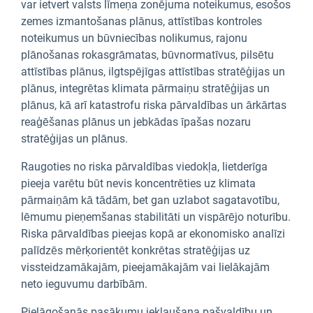
var ietvert valsts līmeņa zonējuma noteikumus, esošos
zemes izmantošanas plānus, attīstības kontroles
noteikumus un būvniecības nolikumus, rajonu
plānošanas rokasgrāmatas, būvnormatīvus, pilsētu
attīstības plānus, ilgtspējīgas attīstības stratēģijas un
plānus, integrētas klimata pārmaiņu stratēģijas un
plānus, kā arī katastrofu riska pārvaldības un ārkārtas
reaģēšanas plānus un jebkādas īpašas nozaru
stratēģijas un plānus.
Raugoties no riska pārvaldības viedokļa, lietderīga
pieeja varētu būt nevis koncentrēties uz klimata
pārmaiņām kā tādām, bet gan uzlabot sagatavotību,
lēmumu pieņemšanas stabilitāti un vispārējo noturību.
Riska pārvaldības pieejas kopā ar ekonomisko analīzi
palīdzēs mērķorientēt konkrētas stratēģijas uz
vissteidzamākajām, pieejamākajām vai lielākajām
neto ieguvumu darbībām.
Pielāgošanās pasākumu iekļaušana pašvaldību un