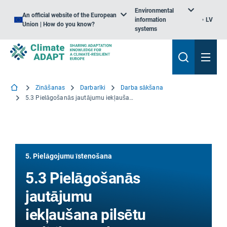
Environmental
An official website of the European
information
LV
Union | How do you know?
systems
Zināšanas
Darbarīki
Darba sākšana
5.3 Pielāgošanās jautājumu iekļaušana pilsētu politikā un plānos.
5. Pielāgojumu īstenošana
5.3 Pielāgošanās
jautājumu
iekļaušana pilsētu