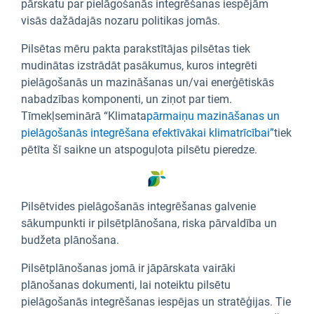
pārskatu par pielāgošanās integrēšanas iespējām
visās dažādajās nozaru politikas jomās.
Pilsētas mēru pakta parakstītājas pilsētas tiek
mudinātas izstrādāt pasākumus, kuros integrēti
pielāgošanās un mazināšanas un/vai enerģētiskās
nabadzības komponenti, un ziņot par tiem.
Tīmekļseminārā “Klimata
pārmaiņu mazināšanas un
pielāgošanās integrēšana efektīvākai klimatrīcībai”
tiek
pētīta šī saikne un atspoguļota pilsētu pieredze.
Pilsētvides pielāgošanās integrēšanas galvenie
sākumpunkti ir pilsētplānošana, riska pārvaldība un
budžeta plānošana.
Pilsētplānošanas jomā ir jāpārskata vairāki
plānošanas dokumenti, lai noteiktu pilsētu
pielāgošanās integrēšanas iespējas un stratēģijas. Tie