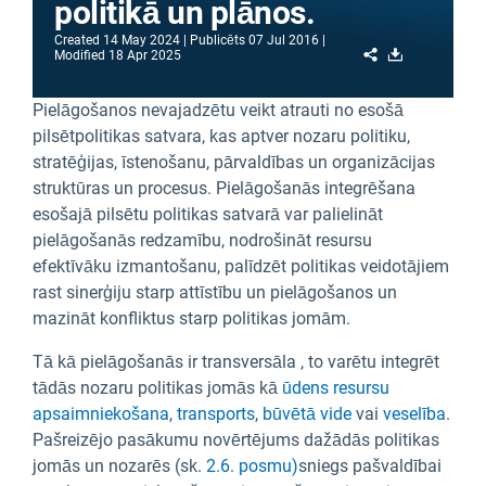
politikā un plānos.
Created
14 May 2024
Publicēts
07 Jul 2016
Share
Download
Modified
18 Apr 2025
Pielāgošanos nevajadzētu veikt atrauti no esošā
pilsētpolitikas satvara, kas aptver nozaru politiku,
stratēģijas, īstenošanu, pārvaldības un organizācijas
struktūras un procesus. Pielāgošanās integrēšana
esošajā pilsētu politikas satvarā var palielināt
pielāgošanās redzamību, nodrošināt resursu
efektīvāku izmantošanu, palīdzēt politikas veidotājiem
rast sinerģiju starp attīstību un pielāgošanos un
mazināt konfliktus starp politikas jomām.
Tā kā pielāgošanās ir transversāla , to varētu integrēt
tādās nozaru politikas jomās kā
ūdens resursu
apsaimniekošana
,
transports
,
būvētā vide
vai
veselība
.
Pašreizējo pasākumu novērtējums dažādās politikas
jomās un nozarēs (sk.
2.6. posmu)
sniegs pašvaldībai