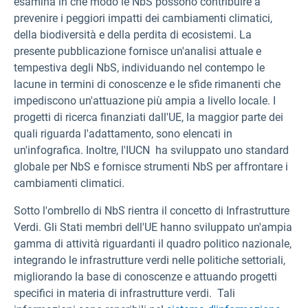
esamina in che modo le NbS possono contribuire a
prevenire i peggiori impatti dei cambiamenti climatici,
della biodiversità e della perdita di ecosistemi. La
presente pubblicazione fornisce un'analisi attuale e
tempestiva degli NbS, individuando nel contempo le
lacune in termini di conoscenze e le sfide rimanenti che
impediscono un'attuazione più ampia a livello locale. I
progetti di ricerca finanziati dall'UE, la maggior parte dei
quali riguarda l'adattamento, sono elencati in
un'infografica.
Inoltre, l'IUCN
ha sviluppato uno standard
globale per NbS e fornisce strumenti NbS per affrontare i
cambiamenti climatici.
Sotto l'ombrello di NbS rientra il concetto di Infrastrutture
Verdi. Gli Stati membri dell'UE hanno sviluppato un'ampia
gamma di attività riguardanti il quadro politico nazionale,
integrando le infrastrutture verdi nelle politiche settoriali,
migliorando la base di conoscenze e attuando progetti
specifici in materia di infrastrutture verdi. Tali