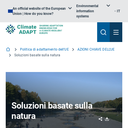
Environmental
An official website of the European
information
IT
Union | How do you know?
systems
Politica di adattamento dell'UE
AZIONI CHIAVE DELL'UE
Soluzioni basate sulla natura
Soluzioni basate sulla
natura
Share
Download