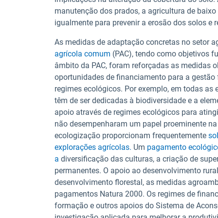
manutenção dos prados, a agricultura de baixo 
igualmente para prevenir a erosão dos solos e r
As medidas de adaptação concretas no setor ag
agrícola comum
(PAC), tendo como objetivos fu
âmbito da PAC, foram reforçadas as medidas ob
oportunidades de financiamento para a gestão f
regimes ecológicos. Por exemplo, em todas as e
têm de ser dedicadas à biodiversidade e a elem
apoio através de regimes ecológicos para atingi
não desempenharam um papel proeminente na P
ecologização proporcionam frequentemente
so
explorações agrícolas.
Um
pagamento ecológic
a
diversificação das culturas, a criação de sup
permanentes. O apoio ao desenvolvimento rura
desenvolvimento florestal, as medidas agroambie
pagamentos Natura 2000. Os regimes de fina
formação e outros apoios do Sistema de Acons
investigação aplicada para melhorar a produtivid