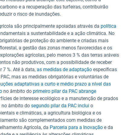
carbono e a recuperação das turfeiras, contribuirão
eduzir o risco de inundações.
rícola são principalmente apoiadas através da
política
ndamentais a sustentabilidade e a ação climática. No
rigatórias de proteção do ambiente e criadas mais
lorestal, a gestão das zonas menos favorecidas e os
xplorações agrícolas, pelo menos 3 % das terras aráveis
entos não produtivos, com a possibilidade de receber
r 7 %. Até à data,
as medidas de adaptação
específicas
AC, mas as medidas obrigatórias e voluntárias de
luções adaptativas a curto e médio prazo a nível das
o
no âmbito do
primeiro pilar da PAC abrange
erfícies de interesse ecológico e a manutenção de prados
l no âmbito do
segundo pilar da PAC inclui
o
ntais e climáticas, a agricultura biológica e os
nciamento são complementados com medidas de
elhamento Agrícola, da
Parceria para a Inovação
e da
ade e a resiliência às alterações climáticas.