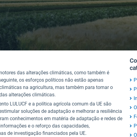
Co
ca
 motores das alterações climáticas, como também é
guinte, os esforços políticos não estão apenas
P
climáticas na agricultura, mas também para tornar o
P
das alterações climáticas.
I
ento LULUCF e a política agrícola comum da UE são
O
estimular soluções de adaptação e melhorar a resiliência
F
rgiram conhecimentos em matéria de adaptação e redes de
 informações e o reforço das capacidades,
P
s de investigação financiados pela UE.
O