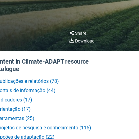
Share
Download
ntent in Climate-ADAPT resource
talogue
ublicações e relatórios
(
78
)
ortais de informação
(
44
)
ndicadores
(
17
)
rientação
(
17
)
erramentas
(
25
)
rojetos de pesquisa e conhecimento
(
115
)
pções de adaptação
(
22
)