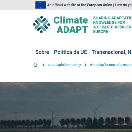
An official website of the European Union | How do y
Sobre
Política da UE
Transnacional, N
eu-adaptation-policy
Adaptação nos setores po