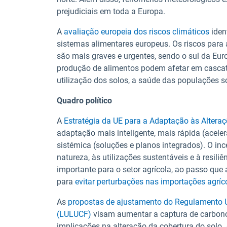
prejudiciais em toda a Europa.
A
avaliação europeia dos riscos climáticos
iden
sistemas alimentares europeus. Os riscos para a
são mais graves e urgentes, sendo o sul da Eur
produção de alimentos podem afetar em cascata 
utilização dos solos, a saúde das populações s
Quadro político
A
Estratégia da UE para a Adaptação às Alteraç
adaptação mais inteligente, mais rápida (acele
sistémica (soluções e planos integrados). O in
natureza, às utilizações sustentáveis e à resili
importante para o setor agrícola, ao passo que 
para
evitar perturbações nas importações agríc
As
propostas de ajustamento do Regulamento Us
(LULUCF)
visam aumentar a captura de carbono 
implicações na alteração da cobertura do solo.