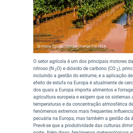
Vesna Špoljar, Climate Change PIX /EEA
O setor agrícola é um dos principais motores d
nitroso (N
O) e dióxido de carbono (CO
), pri
2
2
incluindo a gestão do estrume, e a aplicação d
efeito de estufa na Europa é atualmente de cer
dos quais a Europa importa alimentos e forrage
agricultura europeia e exigem que os sistemas 
temperaturas e da concentração atmosférica d
fenómenos extremos mais frequentes influencia
pecuária na Europa, mas também a gestão da á
Prevê-se que a produtividade das culturas dimi
norte. Além disso, fenómenos meteorológicos e