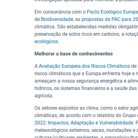
Em consonância com o
Pacto Ecológico Europe
de
Biodiversidade,
as
propostas da PAC para 2
climática. São estabelecidas medidas obrigató
preservação de solos ricos em carbono, a rotaçã
ecológicos.
Melhorar a base de conhecimentos
A
Avaliação Europeia dos Riscos Climáticos
de 
riscos climáticos que a Europa enfrenta hoje e n
ameaçam a nossa segurança energética e aliment
hídricos, os sistemas financeiros e a saúde das
agrícola.
Os setores expostos ao clima, como o setor agr
climáticas, de acordo com o relatório do Grupo
2022: Impactos, Adaptação e Vulnerabilidade.
P
meteorológicos extremos, secas, inundações e 
culturas/cultivares resilientes, a agrossilvicult