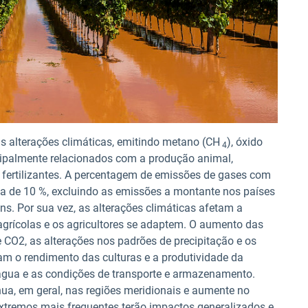
as alterações climáticas, emitindo metano (CH
), óxido
4
ncipalmente relacionados com a produção animal,
e fertilizantes. A percentagem de emissões de gases com
ca de 10 %, excluindo as emissões a montante nos países
ns. Por sua vez, as alterações climáticas afetam a
agrícolas e os agricultores se adaptem. O aumento das
e CO2,
as alterações nos padrões de precipitação e os
m o rendimento das culturas e a produtividade da
gua e as condições de transporte e armazenamento.
nua, em geral, nas regiões meridionais e aumente no
xtremos mais frequentes terão impactos generalizados e