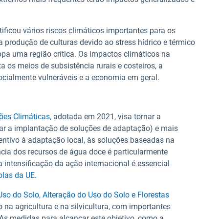
tificou vários riscos climáticos importantes para os
 produção de culturas devido ao stress hídrico e térmico
opa uma região crítica. Os impactos climáticos na
os meios de subsistência rurais e costeiros, a
ocialmente vulneráveis e a economia em geral.
ões Climáticas,
adotada em 2021, visa tornar a
rar a implantação de soluções de adaptação) e mais
centivo à adaptação local, às soluções baseadas na
ência dos recursos de água doce é particularmente
a intensificação da ação internacional é essencial
olas da UE.
o do Solo, Alteração do Uso do Solo e Florestas
na agricultura e na silvicultura, com importantes
 As medidas para alcançar este objetivo, como a