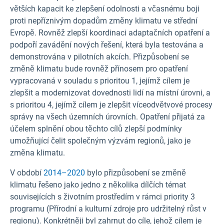
větších kapacit ke zlepšení odolnosti a včasnému boji
proti nepříznivým dopadům změny klimatu ve střední
Evropě. Rovněž zlepší koordinaci adaptačních opatření a
podpoří zavádění nových řešení, která byla testována a
demonstrována v pilotních akcích. Přizpůsobení se
změně klimatu bude rovněž přínosem pro opatření
vypracovaná v souladu s prioritou 1, jejímž cílem je
zlepšit a modernizovat dovednosti lidí na místní úrovni, a
s prioritou 4, jejímž cílem je zlepšit víceodvětvové procesy
správy na všech územních úrovních. Opatření přijatá za
účelem splnění obou těchto cílů zlepší podmínky
umožňující čelit společným výzvám regionů, jako je
změna klimatu.
V období
2014–2020
bylo přizpůsobení se změně
klimatu řešeno jako jedno z několika dílčích témat
souvisejících s životním prostředím v rámci priority 3
programu (Přírodní a kulturní zdroje pro udržitelný růst v
regionu). Konkrétněji byl zahrnut do cíle, jehož cílem je