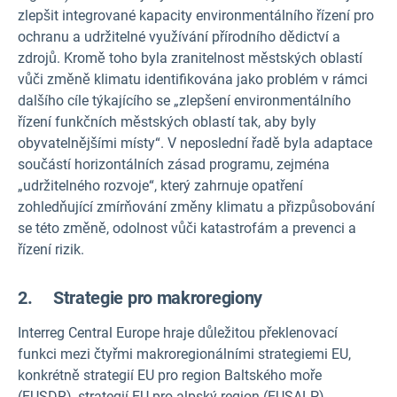
zlepšit integrované kapacity environmentálního řízení pro
ochranu a udržitelné využívání přírodního dědictví a
zdrojů. Kromě toho byla zranitelnost městských oblastí
vůči změně klimatu identifikována jako problém v rámci
dalšího cíle týkajícího se „zlepšení environmentálního
řízení funkčních městských oblastí tak, aby byly
obyvatelnějšími místy“. V neposlední řadě byla adaptace
součástí horizontálních zásad programu, zejména
„udržitelného rozvoje“, který zahrnuje opatření
zohledňující zmírňování změny klimatu a přizpůsobování
se této změně, odolnost vůči katastrofám a prevenci a
řízení rizik.
2. Strategie pro makroregiony
Interreg Central Europe hraje důležitou překlenovací
funkci mezi čtyřmi makroregionálními strategiemi EU,
konkrétně strategií EU pro region Baltského moře
(EUSDR), strategií EU pro alpský region (EUSALP),