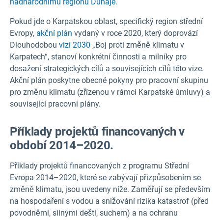
nadnárodnímu regionu Dunaje.
Pokud jde o Karpatskou oblast, specifický region střední
Evropy,
akční plán
vydaný v roce 2020, který doprovází
Dlouhodobou
vizi 2030
„Boj proti změně klimatu v
Karpatech“, stanoví konkrétní činnosti a milníky pro
dosažení strategických cílů a souvisejících cílů této vize.
Akční plán poskytne obecné pokyny pro pracovní skupinu
pro změnu klimatu (zřízenou v rámci Karpatské úmluvy) a
související pracovní plány.
Příklady projektů financovaných v
období 2014–2020.
Příklady projektů financovaných z programu Střední
Evropa 2014–2020, které se zabývají přizpůsobením se
změně klimatu, jsou uvedeny níže. Zaměřují se především
na hospodaření s vodou a snižování rizika katastrof (před
povodněmi, silnými dešti, suchem) a na ochranu