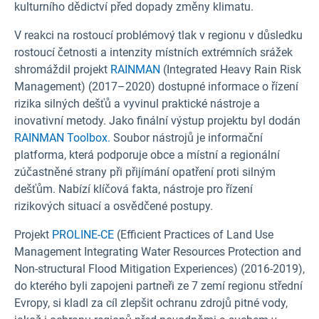
kulturního dědictví před dopady změny klimatu.
V reakci na rostoucí problémový tlak v regionu v důsledku
rostoucí četnosti a intenzity místních extrémních srážek
shromáždil projekt
RAINMAN
(Integrated Heavy Rain Risk
Management) (2017–2020) dostupné informace o řízení
rizika silných dešťů a vyvinul praktické nástroje a
inovativní metody. Jako finální výstup projektu byl dodán
RAINMAN Toolbox.
Soubor nástrojů je informační
platforma, která podporuje obce a místní a regionální
zúčastněné strany při přijímání opatření proti silným
dešťům. Nabízí klíčová fakta, nástroje pro řízení
rizikových situací a osvědčené postupy.
Projekt
PROLINE-CE
(Efficient Practices of Land Use
Management Integrating Water Resources Protection and
Non-structural Flood Mitigation Experiences) (2016-2019),
do kterého byli zapojeni partneři ze 7 zemí regionu střední
Evropy, si kladl za cíl zlepšit ochranu zdrojů pitné vody,