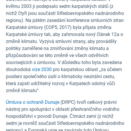
květnu 2003 ji podepsalo sedm karpatských států (z
nichž čtyři jsou součástí Středoevropského nadnárodního
regionu). Na pátém zasedání konference smluvních stran
Karpatské úmluvy (COP5, 2017) byla přijata změna
Karpatské úmluvy tak, aby zahrnovala nový článek 12a o
změně klimatu. Vyzývá smluvní strany, aby prováděly
politiky zaměřené na zmírňování změny klimatu a
přizpůsobování se této změně ve všech odvětvích
souvisejících s úmluvou. V důsledku toho byla zavedena
dlouhodobá
vize 2030
pro karpatskou oblast „za účelem
posílení společného úsilí o klimaticky neutrální cestu,
která zajistí udržitelný rozvoj v Karpatech odolný vůči
změně klimatu“.
Úmluva o ochraně Dunaje
(DRPC) tvoří celkový právní
nástroj pro spolupráci v oblasti přeshraničního vodního
hospodářství v povodí Dunaje. Čtrnáct zemí (z nichž
sedm je rovněž součástí Středoevropského nadnárodního
regionu) a Evropská unie se zavázaly tuto Úmluvu