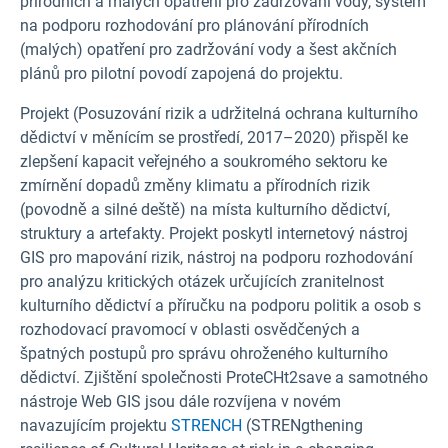
přírodních a malých opatření pro zadržování vody, systém
na podporu rozhodování pro plánování přírodních
(malých) opatření pro zadržování vody a šest akčních
plánů pro pilotní povodí zapojená do projektu.
Projekt (Posuzování rizik a udržitelná ochrana kulturního
dědictví v měnícím se prostředí, 2017–2020) přispěl ke
zlepšení kapacit veřejného a soukromého sektoru ke
zmírnění dopadů změny klimatu a přírodních rizik
(povodně a silné deště) na místa kulturního dědictví,
struktury a artefakty. Projekt poskytl internetový nástroj
GIS pro mapování rizik, nástroj na podporu rozhodování
pro analýzu kritických otázek určujících zranitelnost
kulturního dědictví a příručku na podporu politik a osob s
rozhodovací pravomocí v oblasti osvědčených a
špatných postupů pro správu ohroženého kulturního
dědictví. Zjištění společnosti ProteCHt2save a samotného
nástroje Web GIS jsou dále rozvíjena v novém
navazujícím projektu
STRENCH
(STRENgthening