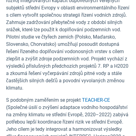
rozvoj integrovaných kapacit odpovědných veřejných
subjektů střední Evropy v oblasti environmentálního řízení
s cílem vytvořit společnou strategii řízení vodních zdrojů.
Zahrnuje zadržování přebytečné vody z období silných
srážek, které lze použít k doplňování podzemních vod.
Pilotní studie ve čtyřech zemích (Polsko, Maďarsko,
Slovensko, Chorvatsko) umožňují posoudit dostupná
řešení řízeného doplňování vodonosných vrstev s cílem
zlepšit a zvýšit zdroje podzemních vod. Projekt vychází z
výsledků příslušných předchozích projektů 7. RP a H2020
a zkoumá řešení vyčerpávání zdrojů pitné vody a stále
častějších silných dešťů a povodní vyvolaných změnou
klimatu.
S podobným zaměřením se projekt
TEACHER-CE
(Společné úsilí o zvýšení adaptace vodního hospodářství
na změny klimatu ve střední Evropě, 2020–2022) zabývá
potřebou lepší koordinace řízení rizik ve střední Evropě.
Jeho cílem je tedy integrovat a harmonizovat výsledky