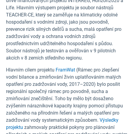
dříve financovaných projektů INTERREG, Horizon2020 a
Life. Hlavním výstupem projektu je soubor nástrojů
TEACHER-CE, který se zaměřuje na klimaticky odolné
hospodaření s vodními zdroji, jako jsou povodně,
prevence rizik silných dešťů a sucha, malá opatření pro
zadržování vody a ochrana vodních zdrojů
prostřednictvím udržitelného hospodaření s půdou.
Soubor nástrojů je testován a ověřován v 9 pilotních
akcích v 8 zemích středního regionu.
Hlavním cílem projektu
FramWat
(Rámec pro zlepšení
vodní bilance a zmírňování živin uplatňováním malých
opatření pro zadržování vody, 2017–2020) bylo posílit
regionální společný rámec pro povodně, sucha a
zmírňování znečištění. Toho by mělo být dosaženo
zvýšením nárazníkové kapacity krajiny pomocí přístupu
založeného na přírodním řešení a malých opatření pro
zadržování vody systematickým způsobem.
Výsledky
projektu
zahrnovaly praktické pokyny pro plánování