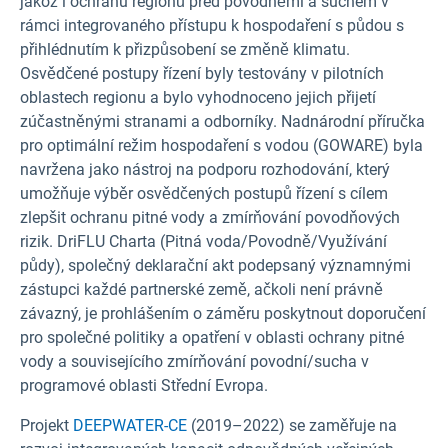
jakož i ochranu regionů před povodněmi a suchem v
rámci integrovaného přístupu k hospodaření s půdou s
přihlédnutím k přizpůsobení se změně klimatu.
Osvědčené postupy řízení byly testovány v pilotních
oblastech regionu a bylo vyhodnoceno jejich přijetí
zúčastněnými stranami a odborníky. Nadnárodní příručka
pro optimální režim hospodaření s vodou (GOWARE) byla
navržena jako nástroj na podporu rozhodování, který
umožňuje výběr osvědčených postupů řízení s cílem
zlepšit ochranu pitné vody a zmírňování povodňových
rizik. DriFLU Charta (Pitná voda/Povodně/Využívání
půdy), společný deklarační akt podepsaný významnými
zástupci každé partnerské země, ačkoli není právně
závazný, je prohlášením o záměru poskytnout doporučení
pro společné politiky a opatření v oblasti ochrany pitné
vody a souvisejícího zmírňování povodní/sucha v
programové oblasti Střední Evropa.
Projekt
DEEPWATER-CE
(2019–2022) se zaměřuje na