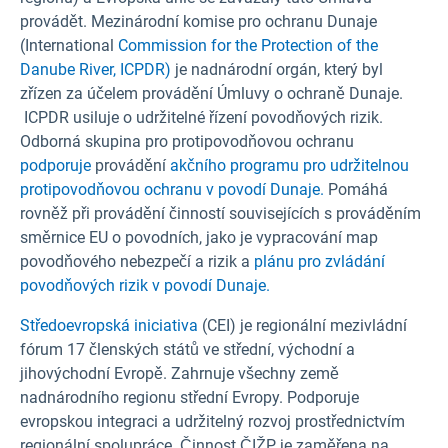
provádět. Mezinárodní komise pro ochranu Dunaje
(International
Commission for the Protection of the
Danube River, ICPDR)
je nadnárodní orgán, který byl
zřízen za účelem provádění Úmluvy o ochraně Dunaje.
ICPDR usiluje o udržitelné řízení povodňových rizik.
Odborná skupina pro protipovodňovou ochranu
podporuje
provádění
akčního programu pro udržitelnou
protipovodňovou ochranu v povodí Dunaje.
Pomáhá
rovněž při provádění činností souvisejících s prováděním
směrnice EU o povodních, jako je vypracování map
povodňového nebezpečí a rizik a
plánu pro zvládání
povodňových rizik v povodí Dunaje.
Středoevropská iniciativa
(CEI) je regionální mezivládní
fórum 17 členských států ve střední, východní a
jihovýchodní Evropě. Zahrnuje všechny země
nadnárodního regionu střední Evropy. Podporuje
evropskou integraci a udržitelný rozvoj prostřednictvím
regionální spolupráce. Činnost ČIŽP je zaměřena na