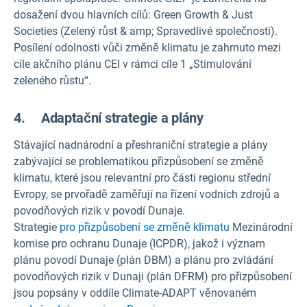
dosažení dvou hlavních cílů: Green Growth & Just
Societies (Zelený růst & amp; Spravedlivé společnosti).
Posílení odolnosti vůči změně klimatu je zahrnuto mezi
cíle akčního plánu CEI v rámci cíle 1 „Stimulování
zeleného růstu“.
4. Adaptační strategie a plány
Stávající nadnárodní a přeshraniční strategie a plány
zabývající se problematikou přizpůsobení se změně
klimatu, které jsou relevantní pro části regionu střední
Evropy, se prvořadě zaměřují na řízení vodních zdrojů a
povodňových rizik v povodí Dunaje.
Strategie
pro
přizpůsobení se změně klimatu
Mezinárodní
komise pro ochranu Dunaje (ICPDR), jakož i význam
plánu povodí Dunaje (plán DBM) a plánu pro zvládání
povodňových rizik v Dunaji (plán DFRM) pro přizpůsobení
jsou popsány v oddíle Climate-ADAPT věnovaném