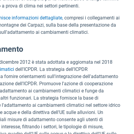
 prova di clima nei settori pertinenti.
nisce informazioni dettagliate,
compresi i collegamenti ai
montagne dei Carpazi, sulla base della presentazione da
 sull'adattamento ai cambiamenti climatici.
tamento
l dicembre 2012 è stata adottata e aggiornata nel 2018
imatici
dell'ICPDR. La strategia dell'ICPDR
a fornire orientamenti sull'integrazione dell'adattamento
icazione dell'ICPDR. Promuove l'azione di cooperazione
ll'adattamento ai cambiamenti climatici e funge da
 altri funzionari. La strategia fornisce la base di
 l'adattamento ai cambiamenti climatici nel settore idrico
e acque e della direttiva dell'UE sulle alluvioni. Un
ziali misure di adattamento consente agli utenti di
nteresse, filtrando i settori, le tipologie di misure,
tiva quadro dell'UE sulle acque e la direttiva dell'UE sulle