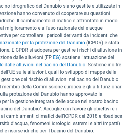
acino idrografico del Danubio siano gestite e utilizzate in
nvenzione hanno convenuto di cooperare su questioni
e idriche. Il cambiamento climatico è affrontato in modo
, al miglioramento e all'uso razionale delle acque
tive per controllare i pericoli derivanti da incidenti che
azionale per la protezione del Danubio
(ICPDR) è stata
one. L'ICPDR si adopera per gestire i rischi di alluvione in
ezione dalle alluvioni (FP
EG)
sostiene l'attuazione del
e dalle alluvioni nel bacino del Danubio.
Sostiene inoltre
 dell'UE sulle alluvioni, quali lo sviluppo di mappe della
di gestione del rischio di alluvioni nel bacino del Danubio.
 il membro della Commissione europea e gli alti funzionari
sulla protezione del Danubio hanno approvato la
e per la gestione integrata delle acque nel nostro bacino
acino del Danubio". Accoglie con favore gli obiettivi e i
ai cambiamenti climatici dell'ICPDR del 2018 e ribadisce
arsità d'acqua, fenomeni idrologici estremi e altri impatti)
e risorse idriche per il bacino del Danubio.