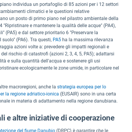
piano individua un portafoglio di 85 azioni per i 12 settori
 cambiamenti climatici e le questioni relative
ano un posto di primo piano nel pilastro ambientale della
 4 "Ripristinare e mantenere la qualità delle acque" (PA4),
li" (PA5) e dal settore prioritario 6 "Preservare la
el suolo" (PA6). Tra questi,
PA5
ha la massima rilevanza
ggia azioni volte a: prevedere gli impatti regionali e
el rischio di catastrofi (azioni 2, 3, 4, 5, PA5); adattarsi
ità e sulla quantità dell'acqua e sostenere gli usi
 ripristinare ecologicamente le zone umide, in particolare nel
altre macroregioni, anche la
strategia europea per lo
er la regione adriatico-ionica
(EUSAIR) sono in una certa
onale in materia di adattamento nella regione danubiana.
 e altre iniziative di cooperazione
otezione del fiume Danubio
(DRPC) è garantire che le