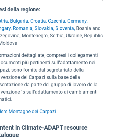
si della regione:
tria
,
Bulgaria
,
Croatia
,
Czechia
,
Germany
,
ngary
,
Romania
,
Slovakia
,
Slovenia
,
Bosnia and
zegovina
,
Montenegro
,
Serbia
,
Ukraine
,
Republic
 Moldova
ormazioni dettagliate, compresi i collegamenti
documenti più pertinenti sull'adattamento nei
pazi, sono fornite dal segretariato della
venzione dei Carpazi sulla base della
sentazione da parte del gruppo di lavoro della
venzione ´s sull'adattamento ai cambiamenti
matici.
ere Montagne dei Carpazi
ntent in Climate-ADAPT resource
talogue