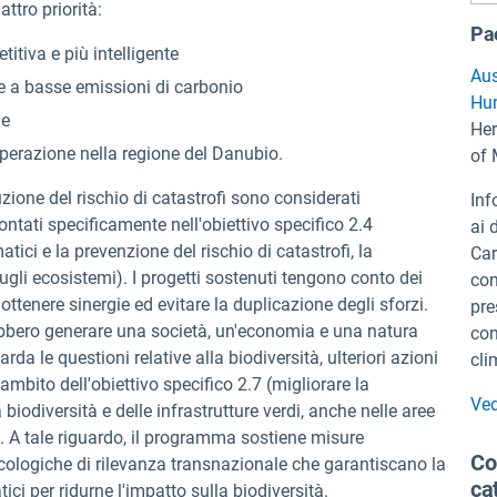
ttro priorità:
Pae
itiva e più intelligente
Aus
 e a basse emissioni di carbonio
Hu
le
Her
operazione nella regione del Danubio.
of
zione del rischio di catastrofi sono considerati
Inf
ontati specificamente nell'obiettivo specifico 2.4
ai 
ci e la prevenzione del rischio di catastrofi, la
Car
ugli ecosistemi). I progetti sostenuti tengono conto dei
con
 ottenere sinergie ed evitare la duplicazione degli sforzi.
pre
bbero generare una società, un'economia e una natura
con
rda le questioni relative alla biodiversità, ulteriori azioni
cli
ambito dell'obiettivo specifico 2.7 (migliorare la
Ved
biodiversità e delle infrastrutture verdi, anche nelle aree
). A tale riguardo, il programma sostiene misure
Co
ecologiche di rilevanza transnazionale che garantiscano la
ca
ci per ridurne l'impatto sulla biodiversità.