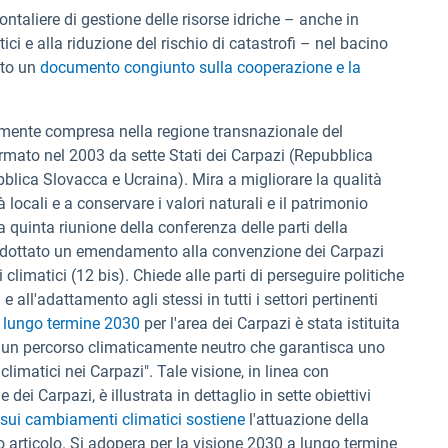
ontaliere di gestione delle risorse idriche – anche in
i e alla riduzione del rischio di catastrofi – nel bacino
ato un
documento congiunto sulla cooperazione e la
lmente compresa nella regione transnazionale del
irmato nel 2003 da sette Stati dei Carpazi (Repubblica
blica Slovacca e Ucraina). Mira a migliorare la qualità
 locali e a conservare i valori naturali e il patrimonio
a quinta riunione della conferenza delle parti della
adottato un emendamento alla convenzione dei Carpazi
limatici (12 bis). Chiede alle parti di perseguire politiche
 all'adattamento agli stessi in tutti i settori pertinenti
a lungo termine 2030
per l'area dei Carpazi è stata istituita
so un percorso climaticamente neutro che garantisca uno
limatici nei Carpazi". Tale visione, in linea con
 dei Carpazi, è illustrata in dettaglio in sette obiettivi
 sui cambiamenti climatici sostiene
l'attuazione della
 articolo. Si adopera per la visione 2030 a lungo termine