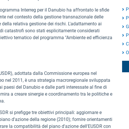
P
ogramma Interreg per il Danubio ha affrontato le sfide
te nel contesto della gestione transnazionale delle
P
e della relativa gestione dei rischi. L'adattamento ai
G
di catastrofi sono stati esplicitamente considerati
P
'obiettivo tematico del programma "Ambiente ed efficienza
C
O
USDR), adottata dalla Commissione europea nel
o nel 2011, è una strategia macroregionale sviluppata
aesi del Danubio e dalle parti interessate al fine di
mira a creare sinergie e coordinamento tra le politiche e
na.
DR si prefigge tre obiettivi principali: aggiornare e
piano d'azione della regione (2010); fornire orientamenti
iorare la compatibilità del piano d'azione dell'EUSDR con