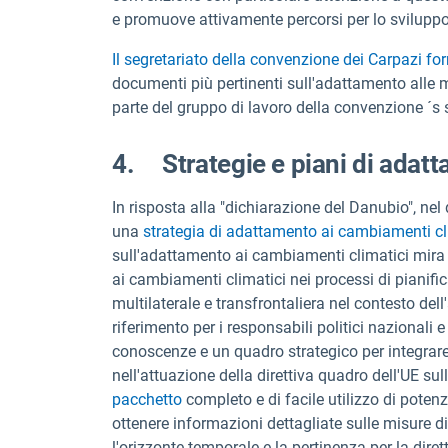
e promuove attivamente percorsi per lo sviluppo a
Il segretariato della convenzione dei Carpazi for
documenti più pertinenti sull'adattamento alle 
parte del gruppo di lavoro della convenzione ´s
4. Strategie e piani di adat
In risposta alla "dichiarazione del Danubio", ne
una
strategia di adattamento ai cambiamenti cl
sull'adattamento ai cambiamenti climatici mira 
ai cambiamenti climatici nei processi di pianif
multilaterale e transfrontaliera nel contesto de
riferimento per i responsabili politici nazionali e
conoscenze e un quadro strategico per integrare
nell'attuazione della direttiva quadro dell'UE sull
pacchetto
completo e di facile utilizzo di poten
ottenere informazioni dettagliate sulle misure di i
l'orizzonte temporale e la pertinenza per la diret