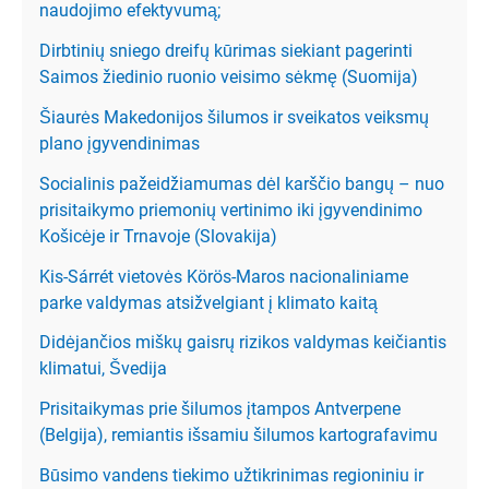
naudojimo efektyvumą;
Dirbtinių sniego dreifų kūrimas siekiant pagerinti
Saimos žiedinio ruonio veisimo sėkmę (Suomija)
Šiaurės Makedonijos šilumos ir sveikatos veiksmų
plano įgyvendinimas
Socialinis pažeidžiamumas dėl karščio bangų – nuo
prisitaikymo priemonių vertinimo iki įgyvendinimo
Košicėje ir Trnavoje (Slovakija)
Kis-Sárrét vietovės Körös-Maros nacionaliniame
parke valdymas atsižvelgiant į klimato kaitą
Didėjančios miškų gaisrų rizikos valdymas keičiantis
klimatui, Švedija
Prisitaikymas prie šilumos įtampos Antverpene
(Belgija), remiantis išsamiu šilumos kartografavimu
Būsimo vandens tiekimo užtikrinimas regioniniu ir