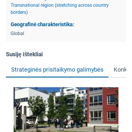
Transnational region (stretching across country
borders)
Geografinė charakteristika:
Global
Susiję ištekliai
Strateginės prisitaikymo galimybės
Konkre