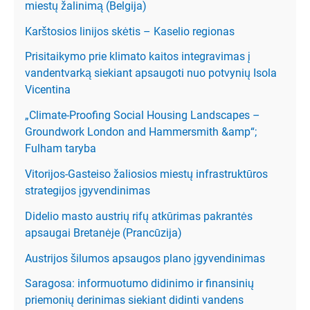
miestų žalinimą (Belgija)
Karštosios linijos skėtis – Kaselio regionas
Prisitaikymo prie klimato kaitos integravimas į
vandentvarką siekiant apsaugoti nuo potvynių Isola
Vicentina
„Climate-Proofing Social Housing Landscapes –
Groundwork London and Hammersmith &amp“;
Fulham taryba
Vitorijos-Gasteiso žaliosios miestų infrastruktūros
strategijos įgyvendinimas
Didelio masto austrių rifų atkūrimas pakrantės
apsaugai Bretanėje (Prancūzija)
Austrijos šilumos apsaugos plano įgyvendinimas
Saragosa: informuotumo didinimo ir finansinių
priemonių derinimas siekiant didinti vandens