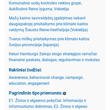
Komunalinė uodų kontrolės veiklos grupė,
Aukštutinė Reino lyguma, Vokietija
Mažų kaimo savivaldybių įgalėjimas taikant
daugiapakopį prisitaikymo prie klimato kaitos
valdymą Šiaurės Reine-Vestfalijoje (Vokietija)
Tvarus miškų prisitaikymas prie klimato kaitos
Sorijos provincijoje (Ispanija)
Keturi Hamburgo žaliojo stogo strategijos ramsčiai:
finansinė paskata, dialogas, reguliavimas ir mokslas
Raktiniai žodžiai:
Awareness
,
behavioural change
,
campaign
,
education
,
engagement
Pagrindinio tipo priemonės:
E1: Žinios ir elgsenos pokyčiai: Informacija ir
informuotumo didinimas
,
E2: Žinios ir elgesio