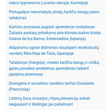
vietos lygmenimis Lavanto slėnyje, Karintijoje
Portugalijos nenumatytų atvejų karščio bangų plano
vykdymas
Gamtos procesais pagrįsti sprendimai mokyklose:
Žaliasis pastatų pritaikymo prie klimato kaitos būdas
Solana de los Barros, Estremadūra (Ispanija)
Atsparumo ugniai didinimas naudojant recirkuliuotą
vandenį Riba-Roja de Túria, Ispanijoje
Tatabánya (Vengrija), miesto karščio bangų ir miškų
gaisrų poveikio problemos sprendimas taikant
įspėjimo priemones
Ekologinio ir socialinio vandens tarifas Diunkerke
(Prancūzija)
Liūtinių žuvų invazijos į Kiprą prevencija anksti
reaguojant ir tikslingai jas pašalinant