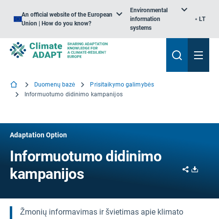
Environmental
An official website of the European
information
LT
Union | How do you know?
systems
Duomenų bazė
Prisitaikymo galimybės
Informuotumo didinimo kampanijos
Adaptation Option
Informuotumo didinimo
Share
Downl
kampanijos
Žmonių informavimas ir švietimas apie klimato