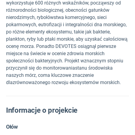
wykorzystuje 600 różnych wskaźników, począwszy od
różnorodności biologicznej, obecności gatunków
nierodzimych, rybołówstwa komercyjnego, sieci
pokarmowych, eutrofizacji i integralności dna morskiego,
po różne elementy ekosystemu, takie jak bakterie,
plankton, ryby lub ptaki morskie, aby uzyskać całościową
ocenę morza.
Ponadto
D
EVOTES osiągnął pierwsze
miejsce na świecie w ocenie zdrowia morskich
społeczności bakteryjnych.
Projekt w
znacznym stopniu
przyczynił
się do
monitorowania
stanu środowiska
naszych mórz
, co
ma kluczowe znaczenie
dla
zrównoważonego rozwoju ekosystemów morskich.
Informacje o projekcie
Ołów