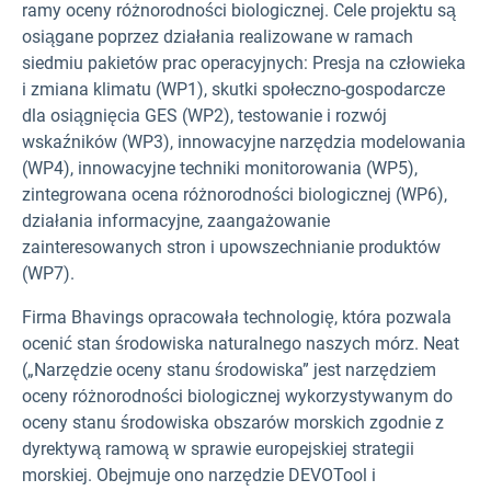
ramy oceny różnorodności biologicznej. Cele projektu są
osiągane poprzez działania realizowane w ramach
siedmiu pakietów prac operacyjnych: Presja na człowieka
i zmiana klimatu (WP1), skutki społeczno-gospodarcze
dla osiągnięcia GES (WP2), testowanie i rozwój
wskaźników (WP3), innowacyjne narzędzia modelowania
(WP4), innowacyjne techniki monitorowania (WP5),
zintegrowana ocena różnorodności biologicznej (WP6),
działania informacyjne, zaangażowanie
zainteresowanych stron i upowszechnianie produktów
(WP7).
Firma
Bhavings opracowała technologię, która pozwala
ocenić stan środowiska naturalnego naszych mórz. Neat
(„Narzędzie oceny stanu środowiska” jest
narzędziem
oceny różnorodności biologicznej wykorzystywanym do
oceny stanu środowiska obszarów morskich zgodnie z
dyrektywą ramową w sprawie europejskiej strategii
morskiej.
Obejmuje ono narzędzie DEVOTool i