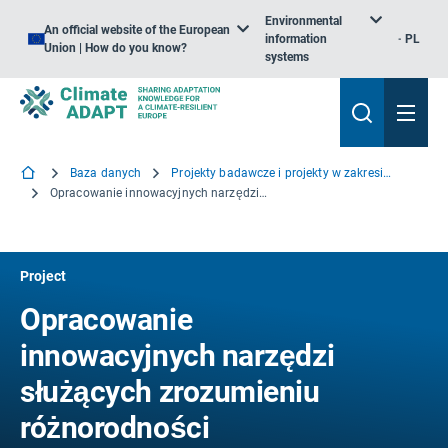
Environmental
An official website of the European
information
PL
Union | How do you know?
systems
Baza danych
Projekty badawcze i projekty w zakresie wiedzy
Opracowanie innowacyjnych narzędzi służących zrozumieniu różnorodności biologicznej mórz i ocenie dobrego stanu środowiska
Project
Opracowanie
innowacyjnych narzędzi
służących zrozumieniu
różnorodności