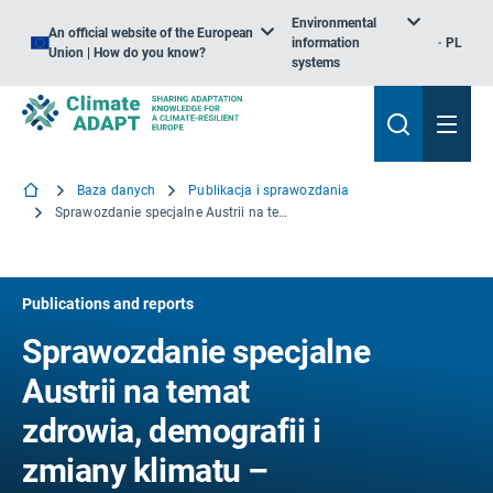
Environmental
An official website of the European
information
PL
Union | How do you know?
systems
Baza danych
Publikacja i sprawozdania
Sprawozdanie specjalne Austrii na temat zdrowia, demografii i zmiany klimatu – Podsumowanie dla decydentów politycznych
Publications and reports
Sprawozdanie specjalne
Austrii na temat
zdrowia, demografii i
zmiany klimatu –