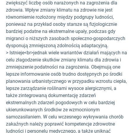
zwiększyć liczbę osób narażonych na zagrożenia dla
zdrowia. Wpływ zmiany klimatu na zdrowie nie jest
równomiernie rozłożony między podgrupy ludności,
ponieważ na przykład osoby starsze są fizjologicznie
bardziej podatne na ekstremalne upały, podczas gdy
migranci o niższych zasobach społeczno-gospodarczych
dysponują zmniejszoną zdolnością adaptacyjną.
> Istnieje<br>
jednak wiele wariantów działań mających na
celu złagodzenie skutków zmiany klimatu dla zdrowia i
zmniejszenie podatności na zagrożenia. Obejmują one
lepsze informowanie osób trudno dostępnych po środki
planowania urbanistycznego w przypadku wzrostu ciepła,
lepsze zarządzanie roślinami wysoce alergicznymi, a
także zintegrowaną dokumentację zdarzeń
ekstremalnych zdarzeń pogodowych w celu bardziej
ukierunkowanych środków ze wzmocnionym
samozasilaniem. W celu wczesnego wykrywania chorób
zakaźnych należy poprawić kompetencje zdrowotne
ludności i personelu medycznego, a także uniknąć